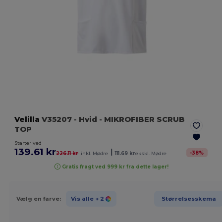
Velilla
V35207
- Hvid
- MIKROFIBER SCRUB
TOP
Starter ved
139.61 kr
|
-
38
%
226.11 kr
inkl. Mødre
111.69 kr
ekskl. Mødre
Gratis fragt ved 999 kr fra dette lager!
Vælg en farve:
Vis alle
+ 2
Størrelsesskema