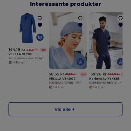
Interessante produkter
E
144,19 kr
233,31 kr
-38%
VELILLA VL700
Velilla Professionel Arbejdsbluse Unisex
+4 Farver
58,35 kr
159,76 kr
83,59 kr
226,91 kr
-30%
-30%
VELILLA V34007
Karlowsky KYKS65
SCRUB MICROFIBER HAT
KORTÆRMET HERRETUNIKA ESSENTIAL TIL AT TRÆKKE PÅ
+3 Farver
+3 Farver
Vis alle