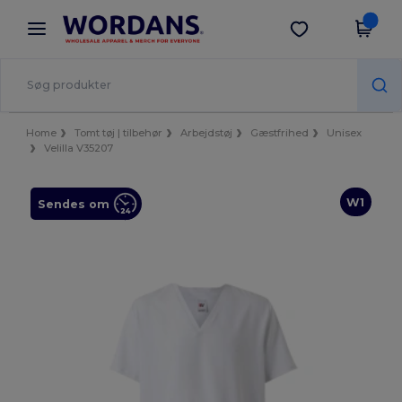
×
Wordans-app
Hent app
Bedre priser i appen!
Home
Tomt tøj | tilbehør
Arbejdstøj
Gæstfrihed
Unisex
Velilla V35207
W1
Sendes om