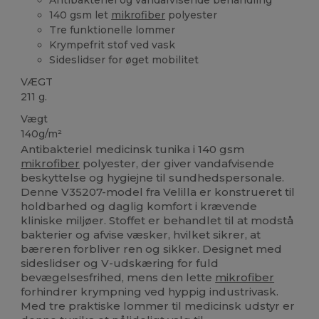
140 gsm let
mikrofiber
polyester
Tre funktionelle lommer
Krympefrit stof ved vask
Sideslidser for øget mobilitet
VÆGT
211 g.
Vægt
140g/m²
Antibakteriel medicinsk tunika i 140 gsm
mikrofiber
polyester, der giver vandafvisende
beskyttelse og hygiejne til sundhedspersonale.
Denne V35207-model fra Velilla er konstrueret til
holdbarhed og daglig komfort i krævende
kliniske miljøer. Stoffet er behandlet til at modstå
bakterier og afvise væsker, hvilket sikrer, at
bæreren forbliver ren og sikker. Designet med
sideslidser og V-udskæring for fuld
bevægelsesfrihed, mens den lette
mikrofiber
forhindrer krympning ved hyppig industrivask.
Med tre praktiske lommer til medicinsk udstyr er