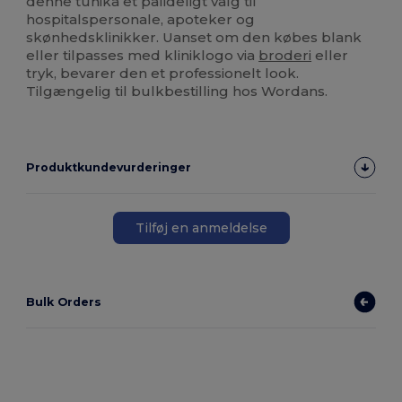
denne tunika et pålideligt valg til
hospitalspersonale, apoteker og
skønhedsklinikker. Uanset om den købes blank
eller tilpasses med kliniklogo via
broderi
eller
tryk, bevarer den et professionelt look.
Tilgængelig til bulkbestilling hos Wordans.
Produktkundevurderinger
Tilføj en anmeldelse
Bulk Orders