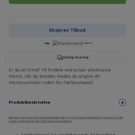
Tilpas det!
Ekspres Tilbud
Hurtig levering
Er du et firma? Få fordele ved priser eksklusive
moms, når du betaler, bedes du angive dit
momsnummer inden for Fællesskabet.
Produktbeskrivelse
Bemærk, at farven på produktbilledet på grund af skærmkalibrering muligvis ikke
svarer nøjagtigt til den faktiske produktfarve.
Antibakteriel og vandafvisende behandling