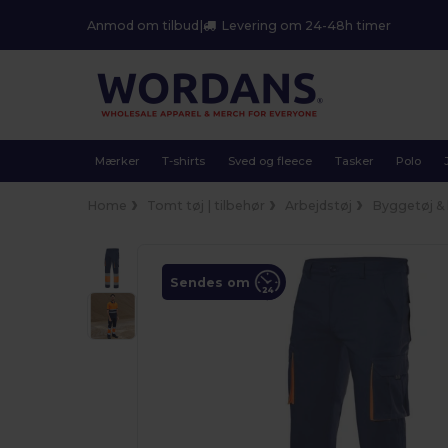
Anmod om tilbud
|
Levering om 24-48h timer
Mærker
T-shirts
Sved og fleece
Tasker
Polo
Home
Tomt tøj | tilbehør
Arbejdstøj
Byggetøj & h
Sendes om