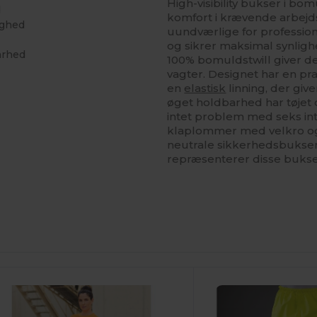
High-visibility bukser i bo
d
komfort i krævende arbejds
ighed
uundværlige for professione
og sikrer maksimal synlighe
arhed
100% bomuldstwill giver d
vagter. Designet har en p
en
elastisk
linning, der giv
øget holdbarhed har tøje
intet problem med seks in
klaplommer med velkro o
neutrale sikkerhedsbukser 
repræsenterer disse bukser 