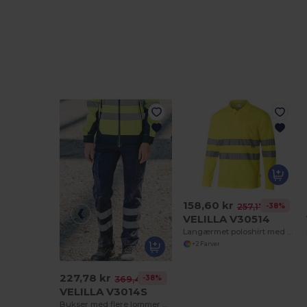
158,60 kr
-38%
257,17 kr
VELILLA V30514
Langærmet poloshirt med høj synlighed
+2 Farver
227,78 kr
-38%
369,42 kr
VELILLA V3014S
Bukser med flere lommer og refleksstribe