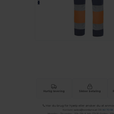
Anmod om et tilpasset tilbud på di
Hurtig levering
Sikker betaling
Har du brug for hjælp eller ønsker du at anmo
Kontakt
sales@wordans.at
OR
80 70 58
Monday - Thursday : 10h-13h & 14h-17h30 Friday : 10h