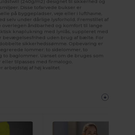
muldstwill (240g/m2) designet til sikkerhed og
miljøer. Disse tofarvede bukser er
lle på byggepladser, veje eller i lufthavne,
d selv under dårlige lysforhold. Fremstillet af
e overlegen åndbarhed og komfort til lange
raktisk knaplukning med lynlås, suppleret med
er bevægelsesfrihed uden brug af bælte. For
t dobbelte sikkerhedssømme. Opbevaring er
tegrerede lommer: to sidelommer, to
g to baglommer. Uanset om de bruges som
eller tilpasses med firmalogo,
arbejdstøj af høj kvalitet.