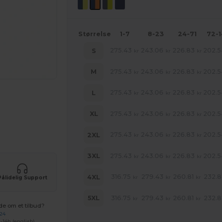
Størrelse
1-7
8-23
24-71
72-
275.43
243.06
226.83
202.5
S
kr
kr
kr
275.43
243.06
226.83
202.5
M
kr
kr
kr
275.43
243.06
226.83
202.5
L
kr
kr
kr
275.43
243.06
226.83
202.5
XL
kr
kr
kr
ne produkter
275.43
243.06
226.83
202.5
2XL
kr
kr
kr
275.43
243.06
226.83
202.5
3XL
kr
kr
kr
316.75
279.43
260.81
232.8
4XL
Pålidelig Support
kr
kr
kr
316.75
279.43
260.81
232.8
5XL
kr
kr
kr
de om et tilbud?
 24
-14h (english)