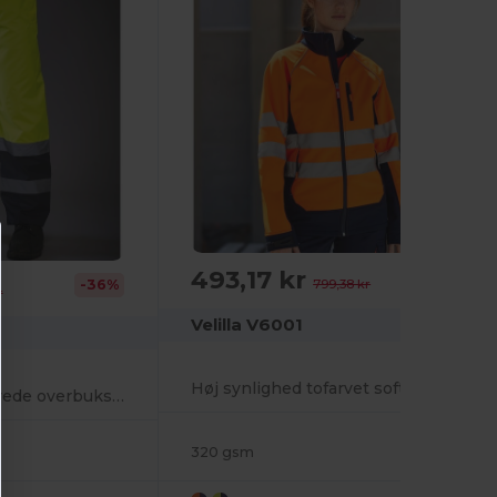
493,17 kr
-38%
-36%
799,38 kr
r
Velilla V6001
Høj synlighed tofarvet softshell jakke
Høj synlighed tofarvede overbukser
320 gsm