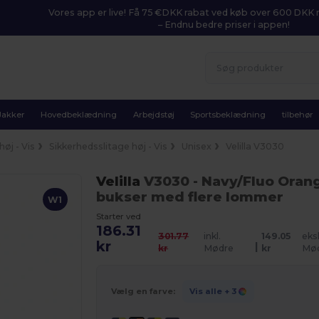
Vores app er live! Få 75 €DKK rabat ved køb over 600 DK
– Endnu bedre priser i appen!
Jakker
Hovedbeklædning
Arbejdstøj
Sportsbeklædning
tilbehør
øj - Vis
Sikkerhedsslitage høj - Vis
Unisex
Velilla V3030
Velilla
V3030
- Navy/Fluo Oran
bukser med flere lommer
W1
Starter ved
186.31
301.77
inkl.
149.05
eksk
kr
|
kr
Mødre
kr
Mø
Vælg en farve:
Vis alle
+ 3