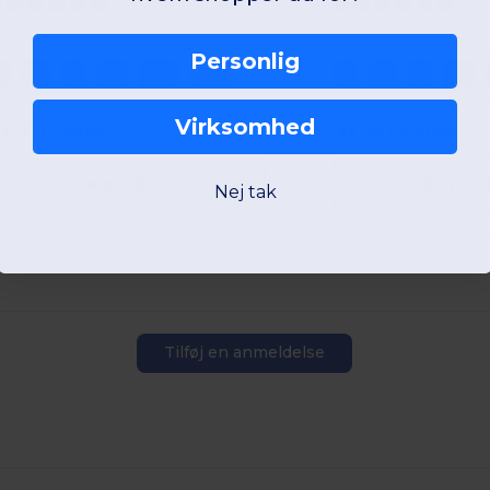
Personlig
S
M
L
XL
2XL
3XL
S
M
L
XL
Virksomhed
W1
France
W1
France
Se produkt
Se pro
Nej tak
Tilføj en anmeldelse