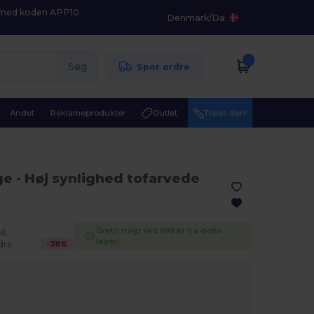
K med koden APP10
Denmark
/
Da
Søg
Spor ordre
Andet
Reklameprodukter
Outlet
Tilpas den!
ge
- Høj synlighed tofarvede
Gratis fragt ved 999 kr fra dette
l.
lager!
-
38
%
dre