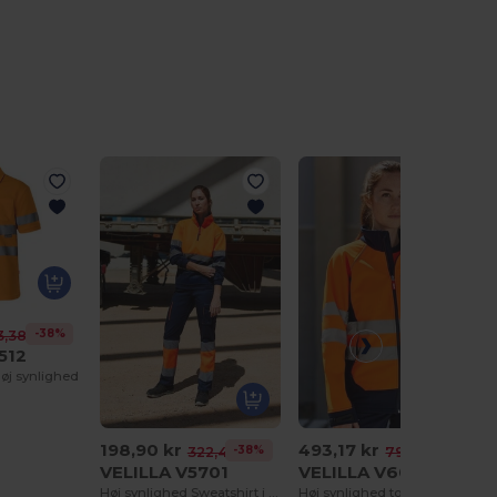
-38%
3,38 kr
512
øj synlighed
198,90 kr
493,17 kr
-38%
-38%
322,43 kr
799,38 kr
VELILLA V5701
VELILLA V6001
Høj synlighed Sweatshirt i tofarvet lynlås med krave
Høj synlighed tofarvet softshell jakke