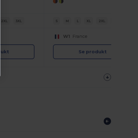
2XL
3XL
S
M
L
XL
2XL
3XL
W1
France
dukt
Se produkt