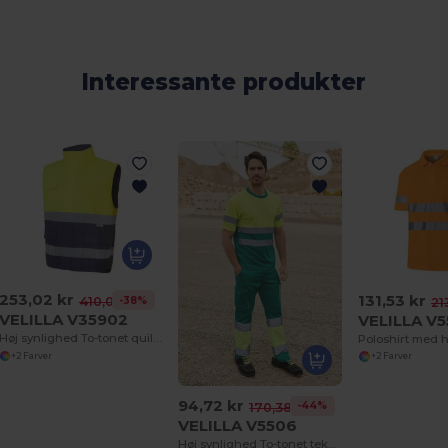
Interessante produkter
253,02 kr
131,53 kr
-38%
410,02 kr
21
VELILLA V35902
VELILLA V5
Høj synlighed To-tonet quiltet bodywarmer
Poloshirt med h
+2 Farver
+2 Farver
94,72 kr
-44%
170,38 kr
VELILLA V5506
Høj synlighed To-tonet teknisk T-shirt