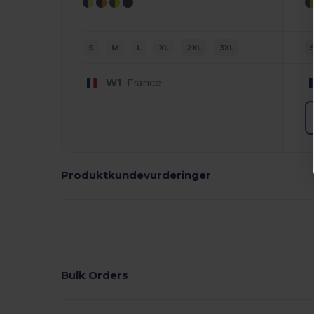
S
M
L
XL
2XL
3XL
W1
France
Produktkundevurderinger
Bulk Orders