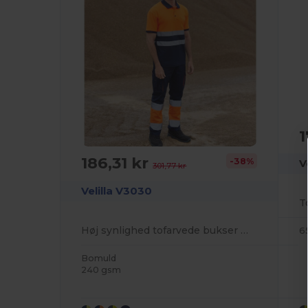
1
186,31 kr
-38%
V
301,77 kr
Velilla V3030
Høj synlighed tofarvede bukser med flere lommer
6
Bomuld
240 gsm