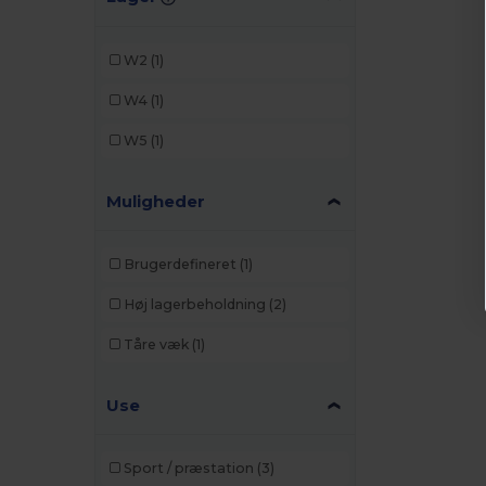
W2
(1)
W4
(1)
W5
(1)
Muligheder
Brugerdefineret
(1)
Høj lagerbeholdning
(2)
Tåre væk
(1)
Use
Sport / præstation
(3)