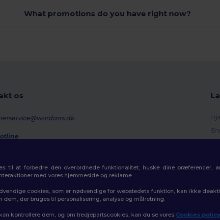
What promotions do you have right now?
akt os
La
Hj
merservice@wordans.dk
En
otline
Re
0 70 58 24
onday - Thursday : 10h-13h & 14h-17h30 Friday : 10h-14h (english)
Or
 til at forbedre den overordnede funktionalitet, huske dine præferencer, 
Fo
rdresporing
interaktioner med vores hjemmeside og reklame.
Ra
dvendige cookies, som er nødvendige for webstedets funktion, kan ikke deaktiv
m dem, der bruges til personalisering, analyse og målretning.
 kan kontrollere dem, og om tredjepartscookies, kan du se vores
Cookies polic