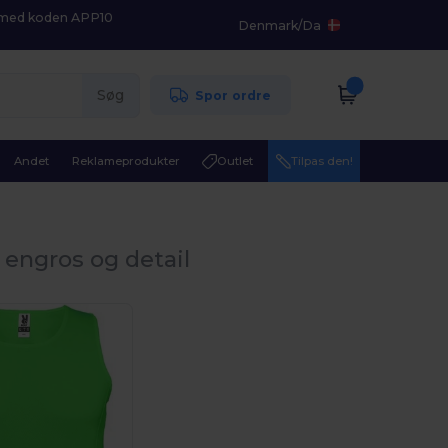
K med koden APP10
Denmark
/
Da
Søg
Spor ordre
Andet
Reklameprodukter
Outlet
Tilpas den!
g
engros og detail