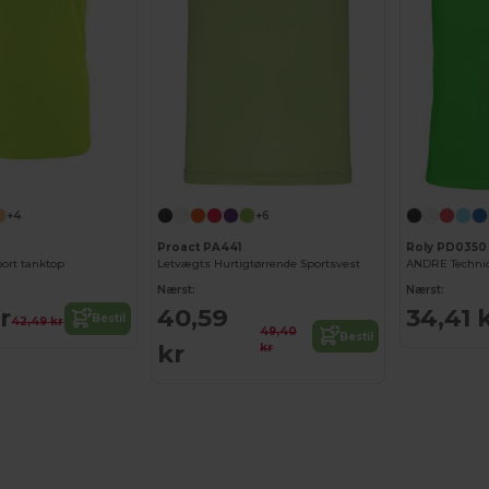
+4
+6
Proact PA441
Roly PD0350
port tanktop
Letvægts Hurtigtørrende Sportsvest
Nærst:
Nærst:
r
40,59
34,41 
Bestil
42,49 kr
49,40
Bestil
kr
kr