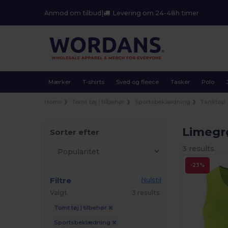
Anmod om tilbud
|
Levering om 24-48h timer
Mærker
T-shirts
Sved og fleece
Tasker
Polo
Home
Tomt tøj | tilbehør
Sportsbeklædning
Tanktop
Limegr
Sorter efter
3 results.
-23%
Filtre
Nulstil
Valgt
3 results.
Tomt tøj | tilbehør
Sportsbeklædning