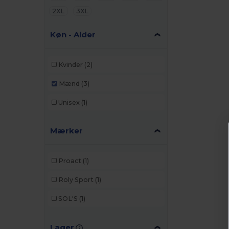
2XL
3XL
Køn - Alder
Kvinder
(2)
Mænd
(3)
Unisex
(1)
Mærker
Proact
(1)
Roly Sport
(1)
SOL'S
(1)
Lager