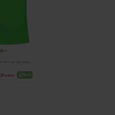
+2
ANDRE Technical tank top with angular seams to enhance adaptability
kr
Bestil
41,25 kr