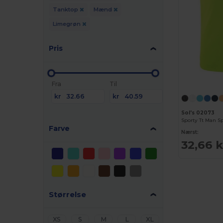
Tanktop
Mænd
Limegrøn
Pris
Fra
Til
kr
kr
Sol's 02073
Sporty Tt Man S
Farve
Nærst:
32,66 k
Størrelse
XS
S
M
L
XL