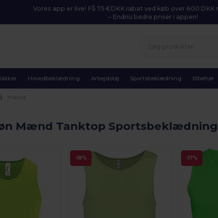
Vores app er live! Få 75 €DKK rabat ved køb over 600 DK
– Endnu bedre priser i appen!
Jakker
Hovedbeklædning
Arbejdstøj
Sportsbeklædning
tilbehør
Mænd
øn Mænd Tanktop Sportsbeklædnin
-18%
-17%