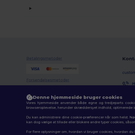
Kont
Betalingsmetoder
custo
Forsendelsesmetoder
H
8
M
Denne hjemmeside bruger cookies
Vores hjemmeside anvender både egne og tredjeparts cookies
O
browseroplevelse, herunder skræddersyet indhold, optimerede 
Du kan administrere dine cookie-præferencer når som helst. Nø
kan dog vælge at tillade eller blokere andre typer cookies, såso
2026. Alle rettigheder forbeholdes
For flere oplysninger om, hvordan vi bruger cookies, hvordan du