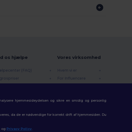
d os hjælpe
Vores virksomhed
ælpecenter (FAQ)
Hvem vi er
grospriser
For Influencere
turneringer & Refusioner
Kontakt os
dliste
Karrierecenter
analysere hjemmesideydelsen og sikre en smidig og personlig
rsendelsesmetoder
batkoder
eres, da de er nødvendige for korrekt drift af hjemmesiden. Du
y
og
Privacy Policy
.