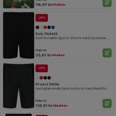
76,97 kr
111,09 kr
-29%
Roly PA0453
Komfortable Sports Shorts med Justerbar Talje
Nærst:
33,61 kr
47,43 kr
-37%
ProAct PA154
Hurtigtørrende Sportsshorts med Meshfor
Nærst:
116,91 kr
186,89 kr