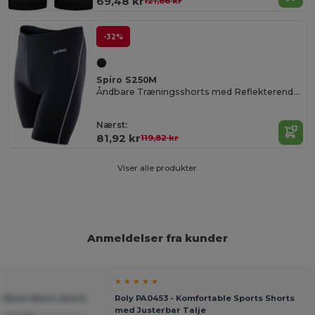
69,48 kr
121,86 kr
-32%
Spiro S250M
Åndbare Træningsshorts med Reflekterende Detaljer
Nærst:
81,92 kr
119,82 kr
Viser alle produkter.
Anmeldelser fra kunder
★ ★ ★ ★ ★
o Basic Basic shorts
Roly PA0453 - Komfortable Sports Shorts
med Justerbar Talje