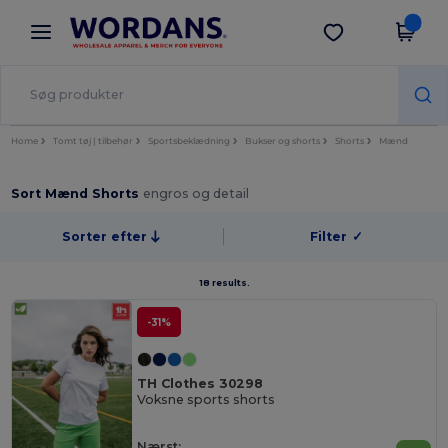
×
Wordans-app
Hent app
Bedre priser i appen!
Home
Tomt tøj | tilbehør
Sportsbeklædning
Bukser og shorts
Shorts
Mænd
Sort Mænd Shorts
engros og detail
Sorter efter
Filter
✓
18 results.
-31%
TH Clothes 30298
Voksne sports shorts
Nærst: