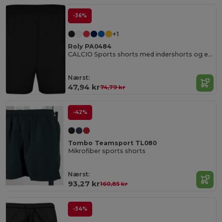
-36%
+1
Roly PA0484
CALCIO Sports shorts med indershorts og elastisk talje med snortræk
Nærst:
47,94 kr
74,79 kr
-42%
Tombo Teamsport TL080
Mikrofiber sports shorts
Nærst:
93,27 kr
160,85 kr
-34%