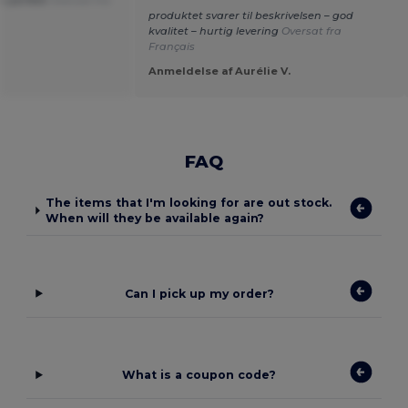
 er perfekt
Oversat fra
produktet svarer til beskrivelsen – god
kvalitet – hurtig levering
Oversat fra
Français
Anmeldelse af Aurélie V.
FAQ
The items that I'm looking for are out stock.
When will they be available again?
Can I pick up my order?
What is a coupon code?