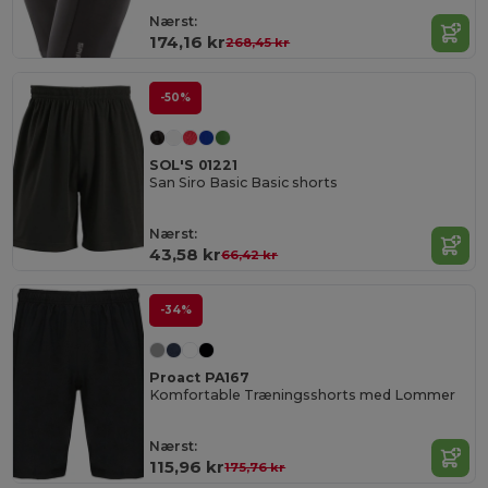
Nærst:
174,16 kr
268,45 kr
-50%
SOL'S 01221
San Siro Basic Basic shorts
Nærst:
43,58 kr
66,42 kr
-34%
Proact PA167
Komfortable Træningsshorts med Lommer
Nærst:
115,96 kr
175,76 kr