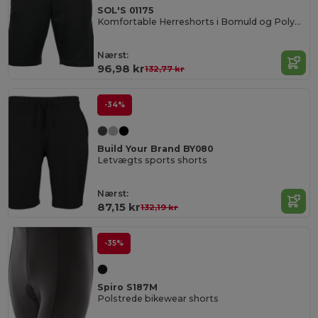
SOL'S 01175
Komfortable Herreshorts i Bomuld og Polyester
Nærst:
96,98 kr
132,77 kr
-34%
Build Your Brand BY080
Letvægts sports shorts
Nærst:
87,15 kr
132,19 kr
-35%
Spiro S187M
Polstrede bikewear shorts