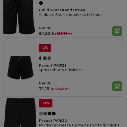
Build Your Brand BY048
Åndbare Sportsnetshorts til Mænd
Nærst:
81,33 kr
123,38 kr
-21%
Proact PA1021
Sports shorts til kvinder
Nærst:
71,15 kr
90,21 kr
-28%
Proact PA1022
Multisport Fleece Bermuda shorts til voksne