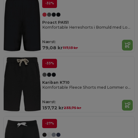
-32%
Proact PA151
Komfortable Herreshorts i Bomuld med Lommer
Nærst:
79,08 kr
117,13 kr
-33%
Kariban K710
Komfortable Fleece Shorts med Lommer og Snor
Nærst:
157,72 kr
233,75 kr
-27%