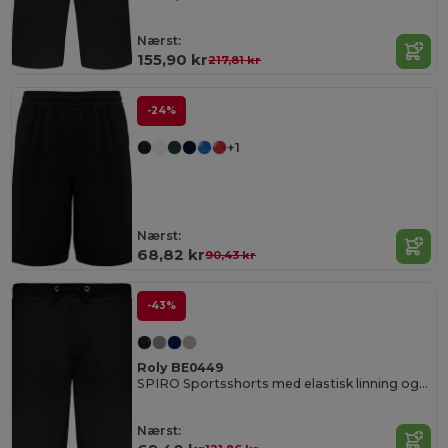
Nærst:
155,90 kr
217,81 kr
-24%
+1
Nærst:
68,82 kr
90,43 kr
-43%
Roly BE0449
SPIRO Sportsshorts med elastisk linning og justerbar Roly snor.
Nærst: