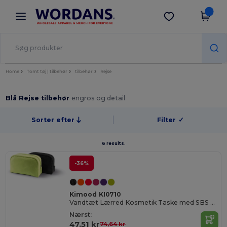
×
Wordans-app
Hent app
Bedre priser i appen!
Home
Tomt tøj | tilbehør
tilbehør
Rejse
Blå Rejse tilbehør
engros og detail
Sorter efter
Filter
✓
6 results.
-36%
Kimood KI0710
Vandtæt Lærred Kosmetik Taske med SBS Lynlåse
Nærst:
47,51 kr
74,64 kr