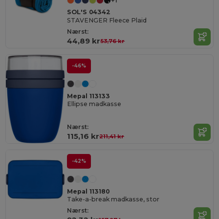
+1
SOL'S 04342
STAVENGER Fleece Plaid
Nærst:
44,89 kr
53,76 kr
-46%
Mepal 113133
Ellipse madkasse
Nærst:
115,16 kr
211,41 kr
-42%
Mepal 113180
Take-a-break madkasse, stor
Nærst: