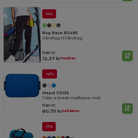
-14%
Bag Base BG485
Håndtag til håndtag
Nærst:
12,37 kr
14,33 kr
-45%
Mepal 113135
Take-a-break madkasse, midi
Nærst:
80,75 kr
147,68 kr
-17%