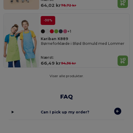
64,02 kr
78,72 kr
-30%
+1
Kariban K889
Børneforklæde i Blød Bomuld med Lommer
Nærst:
66,49 kr
94,36 kr
Viser alle produkter.
FAQ
Can I pick up my order?