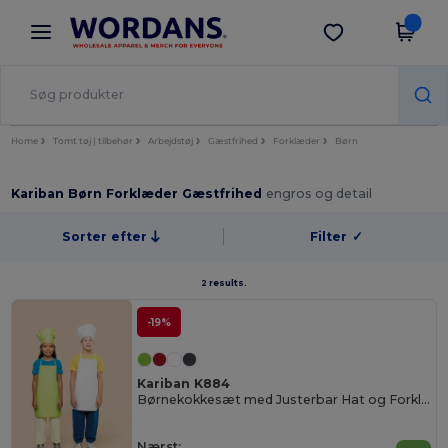
×
Wordans-app
Hent app
Bedre priser i appen!
Home
Tomt tøj | tilbehør
Arbejdstøj
Gæstfrihed
Forklæder
Børn
Kariban Børn Forklæder Gæstfrihed
engros og detail
Sorter efter
Filter
✓
2 results.
-19%
Kariban K884
Børnekokkesæt med Justerbar Hat og Forklæde
Nærst: