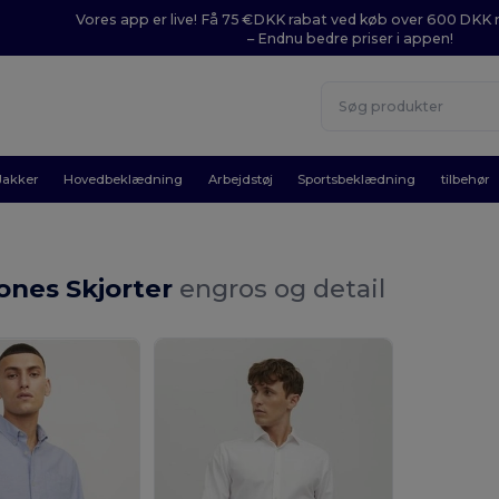
Vores app er live! Få 75 €DKK rabat ved køb over 600 DK
– Endnu bedre priser i appen!
Jakker
Hovedbeklædning
Arbejdstøj
Sportsbeklædning
tilbehør
ones Skjorter
engros og detail