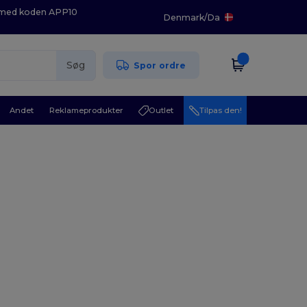
K med koden APP10
Denmark
/
Da
Søg
Spor ordre
Andet
Reklameprodukter
Outlet
Tilpas den!