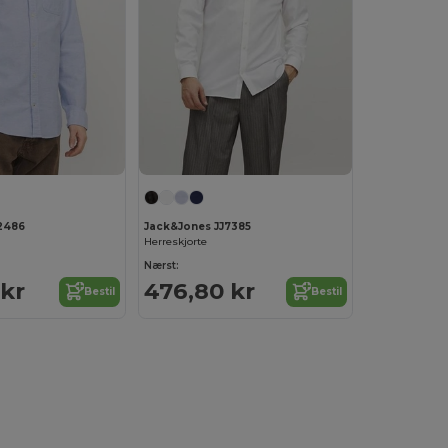
2486
Jack&Jones JJ7385
Herreskjorte
Nærst:
 kr
476,80 kr
Bestil
Bestil