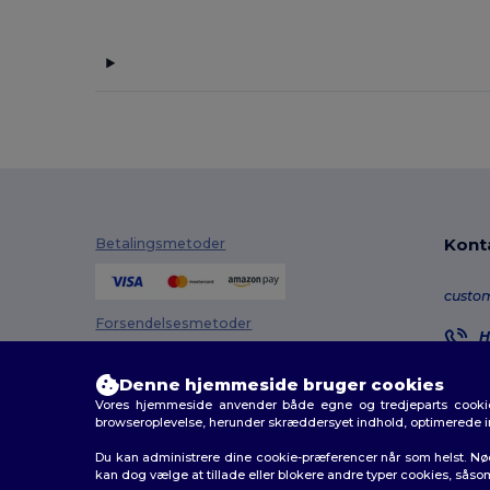
Henbury
(19)
Herock
(1)
iDeal Basic Brand
(3)
Jack&Jones
(2)
JHK
(10)
Kariban
(51)
Kont
Betalingsmetoder
Kariban Premium
(5)
custo
Karlowsky
(4)
Forsendelsesmetoder
H
8
Malfini
(5)
M
Denne hjemmeside bruger cookies
Malfini Premium
(4)
Vores hjemmeside anvender både egne og tredjeparts cookies
O
browseroplevelse, herunder skræddersyet indhold, optimerede 
Neoblu
(16)
Du kan administrere dine cookie-præferencer når som helst. Nø
kan dog vælge at tillade eller blokere andre typer cookies, såso
Neutral
(1)