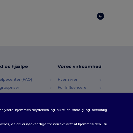
d os hjælpe
Vores virksomhed
ælpecenter (FAQ)
Hvem vi er
grospriser
For Influencere
turneringer & Refusioner
Kontakt os
dliste
Karrierecenter
analysere hjemmesideydelsen og sikre en smidig og personlig
rsendelsesmetoder
batkoder
eres, da de er nødvendige for korrekt drift af hjemmesiden. Du