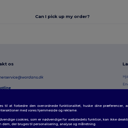
Can I pick up my order?
akt os
La
Hj
merservice@wordans.dk
En
otline
Re
0 70 58 24
onday - Thursday : 10h-13h & 14h-17h30 Friday : 10h-14h (english)
Or
 til at forbedre den overordnede funktionalitet, huske dine præferencer, 
Fo
rdresporing
interaktioner med vores hjemmeside og reklame.
Ra
dvendige cookies, som er nødvendige for webstedets funktion, kan ikke deaktiv
m dem, der bruges til personalisering, analyse og målretning.