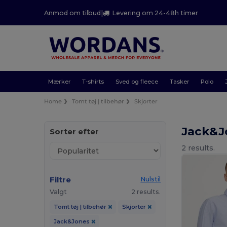
Anmod om tilbud
|
Levering om 24-48h timer
Mærker
T-shirts
Sved og fleece
Tasker
Polo
Home
Tomt tøj | tilbehør
Skjorter
Jack&J
Sorter efter
2 results.
Filtre
Nulstil
Valgt
2 results.
Tomt tøj | tilbehør
Skjorter
Jack&Jones