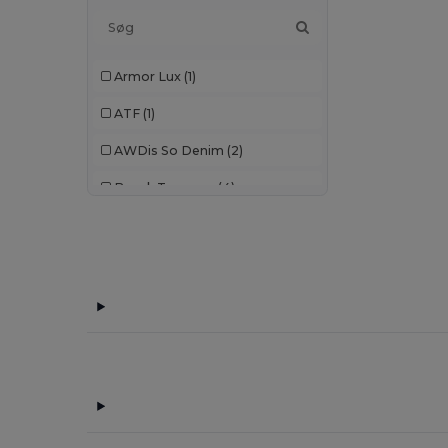
Armor Lux
(1)
ATF
(1)
AWDis So Denim
(2)
Brook Taverner
(4)
Build Your Brand
(2)
Craghoppers
(3)
Elevate Essentials
(2)
Elevate Life
(2)
Elevate NXT
(2)
Front row
(3)
Fruit of the Loom
(3)