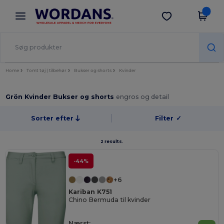
×
Wordans-app
Hent app
Bedre priser i appen!
Home
Tomt tøj | tilbehør
Bukser og shorts
Kvinder
Grön Kvinder Bukser og shorts
engros og detail
Sorter efter
Filter
✓
2 results.
-44%
+6
Kariban K751
Chino Bermuda til kvinder
Nærst: