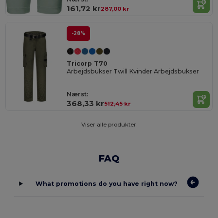
161,72 kr
287,00 kr
-28%
Tricorp T70
Arbejdsbukser Twill Kvinder Arbejdsbukser
Nærst:
368,33 kr
512,45 kr
Viser alle produkter.
FAQ
What promotions do you have right now?