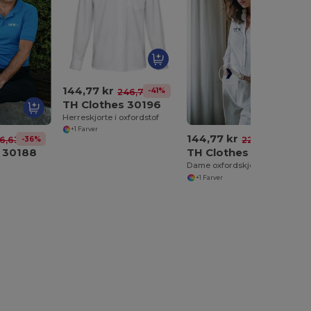
144,77 kr
-41%
246,77 kr
TH Clothes 30196
Herreskjorte i oxfordstof
+1 Farver
144,77 kr
-36%
-36%
6,63 kr
225,60 kr
 30188
TH Clothes 30197
Dame oxfordskjorte med lange ærmer og perlefarvede knapper. Hvid
+1 Farver