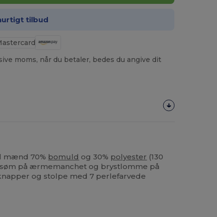
hurtigt tilbud
usive moms, når du betaler, bedes du angive dit
til mænd 70%
bomuld
og 30%
polyester
(130
lt søm på ærmemanchet og brystlomme på
 knapper og stolpe med 7 perlefarvede