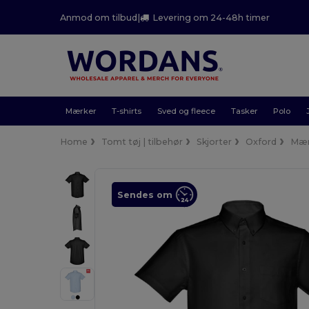
Anmod om tilbud
|
Levering om 24-48h timer
Mærker
T-shirts
Sved og fleece
Tasker
Polo
Home
Tomt tøj | tilbehør
Skjorter
Oxford
Mæ
Sendes om