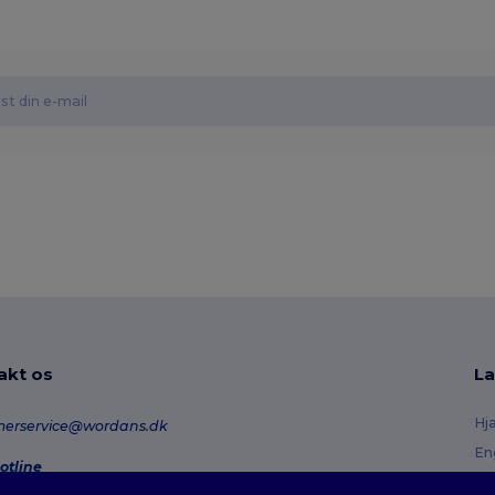
akt os
La
Hj
merservice@wordans.dk
En
otline
Re
0 70 58 24