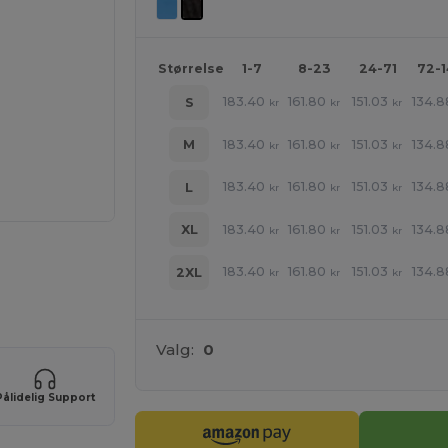
Størrelse
1-7
8-23
24-71
72-
183.40
161.80
151.03
134.8
S
kr
kr
kr
183.40
161.80
151.03
134.8
M
kr
kr
kr
183.40
161.80
151.03
134.8
L
kr
kr
kr
183.40
161.80
151.03
134.8
XL
kr
kr
kr
183.40
161.80
151.03
134.8
2XL
kr
kr
kr
ER!
Valg:
0
Pålidelig Support