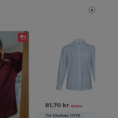
81,70 kr
-15%
96,32 kr
TH Clothes 11175