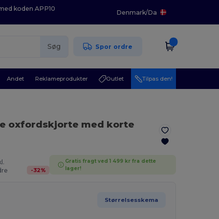
K med koden APP10
Denmark
/
Da
Søg
Spor ordre
Andet
Reklameprodukter
Outlet
Tilpas den!
re oxfordskjorte med korte
Gratis fragt ved 1 499 kr fra dette
l.
lager!
-
32
%
re
Størrelsesskema