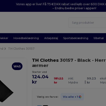
Vores app er live! Få 75 €DKK rabat ved køb over 600 DK
– Endnu bedre priser i appen!
Jakker
Hovedbeklædning
Arbejdstøj
Sportsbeklædning
tilbehør
nd
TH Clothes 30157
TH Clothes
30157
- Black
- Her
ærmer
W45
Starter ved
124.04
181.22
inkl.
99.23
eksk
kr
|
kr
Mødre
kr
Mød
Vælg en farve:
Vis alle
+ 1