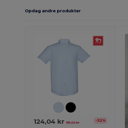
Opdag andre produkter
Tilpas
T
Det!
124,04 kr
-32%
181,22 kr