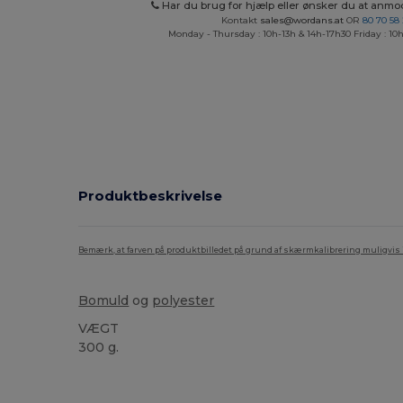
Har du brug for hjælp eller ønsker du at anmo
Kontakt
sales@wordans.at
OR
80 70 58
Monday - Thursday : 10h-13h & 14h-17h30 Friday : 10h
Produktbeskrivelse
Bemærk, at farven på produktbilledet på grund af skærmkalibrering muligvis ik
Bomuld
og
polyester
VÆGT
300 g.
Brugerdefineret