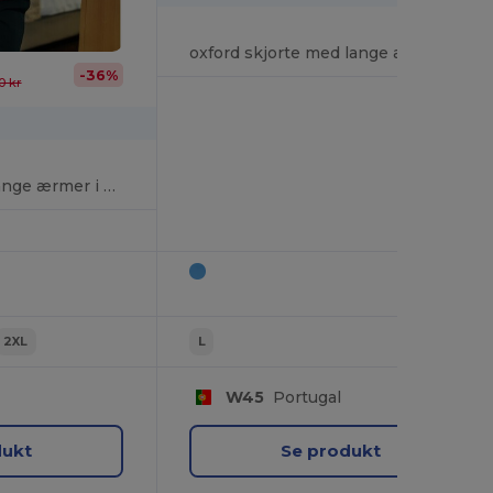
oxford skjorte med lange ærmer herre
-36%
0 kr
Herreskjorte med lange ærmer i oxfordstof
2XL
L
W45
Portugal
dukt
Se produkt