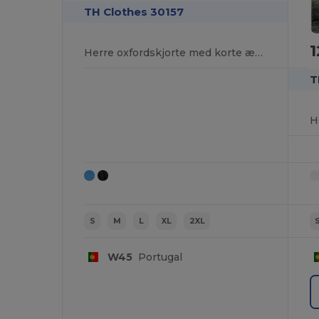
TH Clothes 30157
1
Herre oxfordskjorte med korte ærmer
T
S
M
L
XL
2XL
W45
Portugal