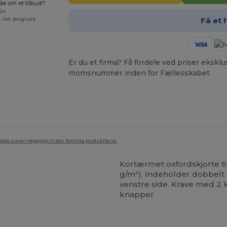
de om et tilbud?
 24
Få et 
-14h (english)
Er du et firma? Få fordele ved priser ekskl
momsnummer inden for Fællesskabet.
ke svarer nøjagtigt til den faktiske produktfarve.
Kortærmet oxfordskjorte 
g/m²). Indeholder dobbe
venstre side. Krave med 2
knapper