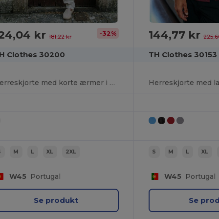
24,04 kr
144,77 kr
-32%
181,22 kr
225,6
H Clothes 30200
TH Clothes 30153
Herreskjorte med korte ærmer i oxford. Hvid
S
M
L
XL
2XL
S
M
L
XL
W45
Portugal
W45
Portugal
Se produkt
Se pro