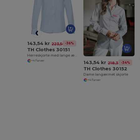
143,54 kr
-36%
223,56 kr
TH Clothes 30151
Herreskjorte med lange ærmer
+4 Farver
143,54 kr
-34%
218,32 kr
TH Clothes 30152
Dame langærmet skjorte
+4 Farver