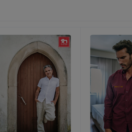
ilpas
Tilpas
Det!
Det!