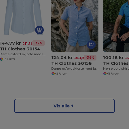
144,77 kr
-32%
211,56 kr
TH Clothes 30154
Dame oxford skjorte med lange ærmer og perlefarvede knapper
124,04 kr
100,18 kr
-34%
188,79 kr
15
+4 Farver
TH Clothes 30158
TH Clothes
Dame oxfordskjorte med lange ærmer
Herre polo shirt
+2 Farver
+11 Farver
Vis alle