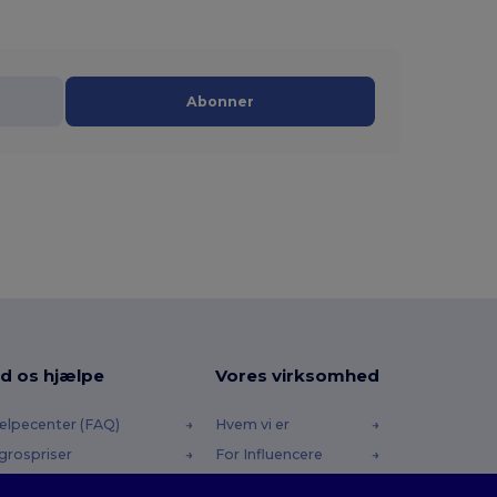
Abonner
d os hjælpe
Vores virksomhed
ælpecenter (FAQ)
Hvem vi er
grospriser
For Influencere
turneringer & Refusioner
Kontakt os