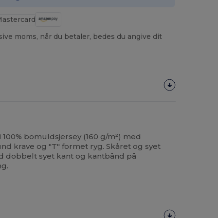
usive moms, når du betaler, bedes du angive dit
r i 100% bomuldsjersey (160 g/m²) med
 krave og "T" formet ryg. Skåret og syet
dobbelt syet kant og kantbånd på
g.
Tilpas