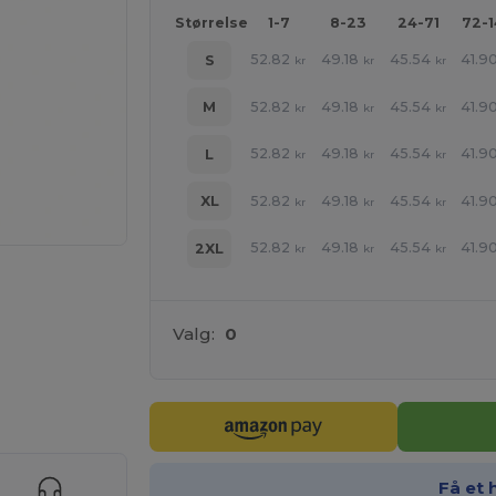
Størrelse
1-7
8-23
24-71
72-
52.82
49.18
45.54
41.9
S
kr
kr
kr
52.82
49.18
45.54
41.9
M
kr
kr
kr
52.82
49.18
45.54
41.9
L
kr
kr
kr
52.82
49.18
45.54
41.9
XL
kr
kr
kr
52.82
49.18
45.54
41.9
2XL
kr
kr
kr
Valg:
0
ER!
Få et 