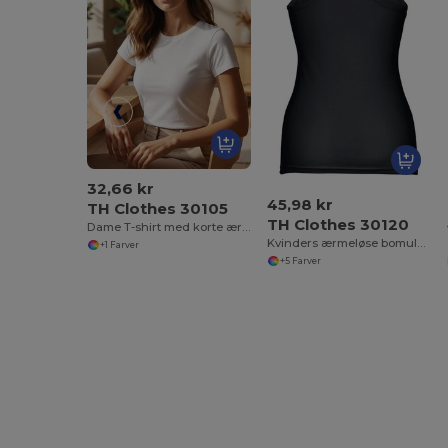
32,66 kr
45,98 kr
TH Clothes 30105
TH Clothes 30120
Dame T-shirt med korte ærmer i bomuld. Hvid
Kvinders ærmeløse bomulds T-shirt
+1 Farver
+5 Farver