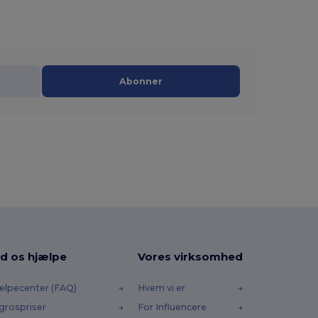
Abonner
d os hjælpe
Vores virksomhed
ælpecenter (FAQ)
Hvem vi er
grospriser
For Influencere