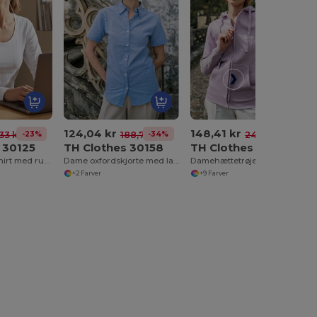
124,04 kr
148,41 kr
-23%
-34%
-39%
33 kr
188,79 kr
242,18 kr
 30125
TH Clothes 30158
TH Clothes 30162
Langærmet T-shirt med rund hals og tætsiddende pasform til kvinder. 100% kæmmet bomuld. Hvid
Dame oxfordskjorte med lange ærmer
Damehættetrøje i bomuld og polyester med fuld lynlås
+2 Farver
+9 Farver