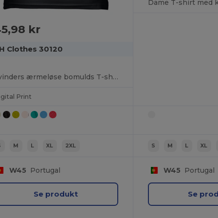
5,98 kr
H Clothes 30120
Kvinders ærmeløse bomulds T-shirt
gital Print
S
M
L
XL
2XL
S
M
L
XL
W45
Portugal
W45
Portugal
Se produkt
Se pro