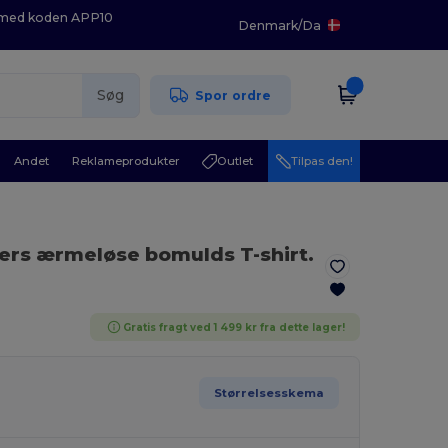
K med koden APP10
Denmark
/
Da
Søg
Spor ordre
Andet
Reklameprodukter
Outlet
Tilpas den!
ers ærmeløse bomulds T-shirt.
Gratis fragt ved 1 499 kr fra dette lager!
Størrelsesskema