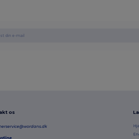
akt os
La
Hj
merservice@wordans.dk
En
otline