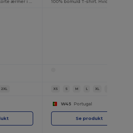
Dame T-shirt med korte ærmer i bomuld. Hvid
100% bomuld T-shirt. Hvid
2XL
XS
S
M
L
XL
2XL
W45
Portugal
dukt
Se produkt