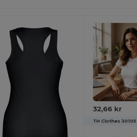
Det!
Det!
32,66 kr
TH Clothes 30105