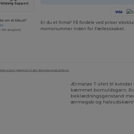
Pålidelig Support
de om et tilbud?
Er du et firma? Få fordele ved priser ekskl
 24
momsnummer inden for Fællesskabet.
-14h (english)
ke svarer nøjagtigt til den faktiske produktfarve.
Ærmeløs T-shirt til kvinde
kæmmet bomuldsgarn. Rund
beklædningsgenstand med 
ærmegab og halsudskærin
ilpas
Tilpas