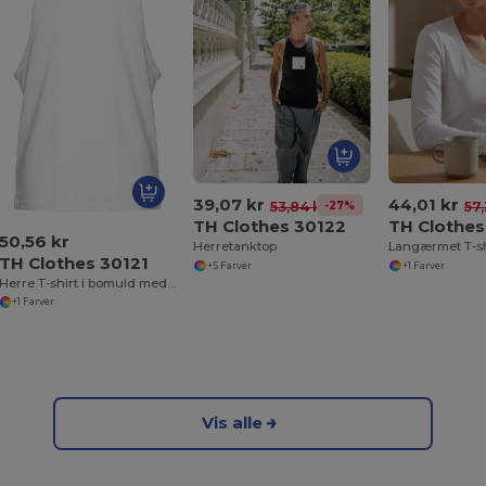
39,07 kr
44,01 kr
-27%
53,84 kr
57,
TH Clothes 30122
TH Clothes
50,56 kr
Herretanktop
TH Clothes 30121
+5 Farver
+1 Farver
Herre T-shirt i bomuld med split-ærmer og dropped armholes
+1 Farver
Vis alle