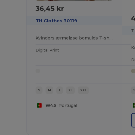
36,45 kr
4
TH Clothes 30119
T
Kvinders ærmeløse bomulds T-shirt. Hvid
Digital Print
Di
S
M
L
XL
2XL
W45
Portugal