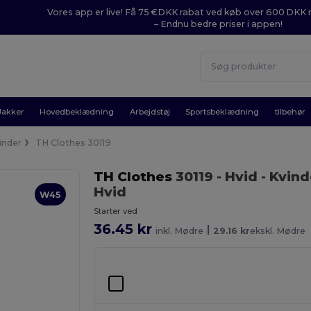
Vores app er live! Få 75 €DKK rabat ved køb over 600 DK
– Endnu bedre priser i appen!
Jakker
Hovedbeklædning
Arbejdstøj
Sportsbeklædning
tilbehør
inder
TH Clothes 30119
TH Clothes
30119
- Hvid
- Kvind
Hvid
W45
Starter ved
36.45 kr
|
inkl. Mødre
29.16 kr
ekskl. Mødre