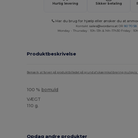
Hurtig levering
Sikker betaling
Har du brug for hjælp eller ønsker du at anmo
Kontakt
sales@wordans.at
OR
80 70 58
Monday - Thursday : 10h-13h & 14h-17h30 Friday : 10h
Produktbeskrivelse
Bemærk, at farven på produktbilledet på grund af skærmkalibrering muligvis ik
100 %
bomuld
VÆGT
110 g.
Høj lagerbeholdning
Brugerdefineret
Opdag andre produkter
Tilpas
T