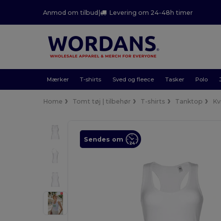
Anmod om tilbud
|
Levering om 24-48h timer
Mærker
T-shirts
Sved og fleece
Tasker
Polo
Home
Tomt tøj | tilbehør
T-shirts
Tanktop
Kv
Sendes om