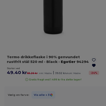
Termo drikkeflaske i 90% genvundet
rustfrit stål 520 ml
- Black
-
Egotier
94294
Starter ved
49.40 kr
|
-
24
%
65.26 kr
inkl. Mødre
39.52 kr
ekskl. Mødre
Gratis fragt ved 1 499 kr fra dette lager!
Vælg en farve:
Vis alle
+ 3