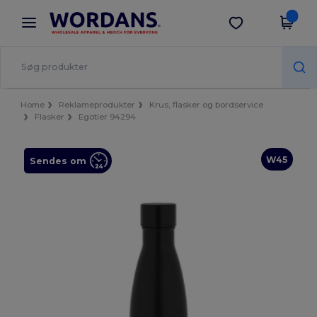
×
Wordans-app
Hent app
Bedre priser i appen!
Home
Reklameprodukter
Krus, flasker og bordservice
Flasker
Egotier 94294
W45
Sendes om