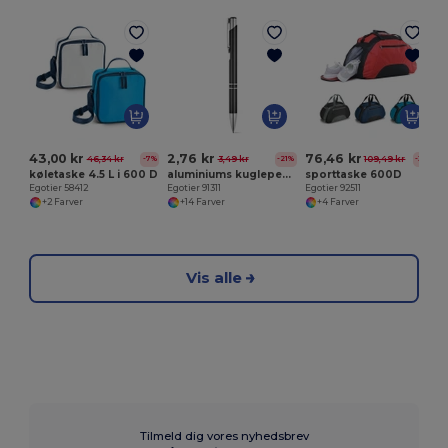
E
43,00 kr
2,76 kr
76,46 kr
46,34 kr
3,49 kr
109,49 kr
-7%
-21%
-30%
køletaske 4.5 L i 600 D
aluminiums kuglepen med clip
sporttaske 600D
Egotier 58412
Egotier 91311
Egotier 92511
+2 Farver
+14 Farver
+4 Farver
Vis alle
Tilmeld dig vores nyhedsbrev