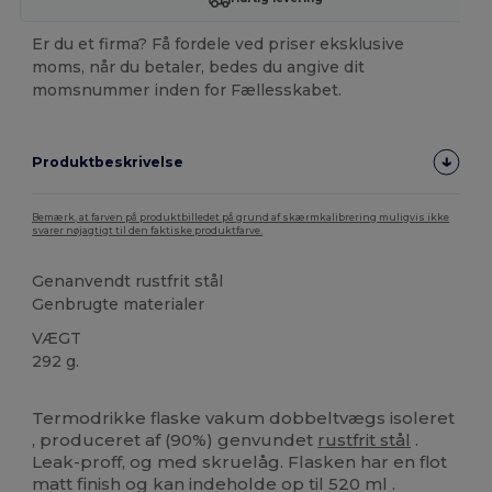
Er du et firma? Få fordele ved priser eksklusive
moms, når du betaler, bedes du angive dit
momsnummer inden for Fællesskabet.
Produktbeskrivelse
Bemærk, at farven på produktbilledet på grund af skærmkalibrering muligvis ikke
svarer nøjagtigt til den faktiske produktfarve.
Genanvendt rustfrit stål
Genbrugte materialer
VÆGT
292 g.
Høj lagerbeholdning
Termodrikke flaske vakum dobbeltvægs isoleret
, produceret af (90%) genvundet
rustfrit stål
.
Leak-proff, og med skruelåg. Flasken har en flot
matt finish og kan indeholde op til 520 ml .