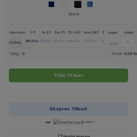
Black
1-7
8-23
24-71
72-143
144-287
288 +
Mere
Størrelse
Lager
Antal
+
95.01
87.45
76.02
68.46
57.04
49.40
kr
kr
kr
kr
kr
kr
520mL
8797
Valg:
0
Total:
0.00 k
Tilføj Til Kurv
Tilpas det!
Ekspres Tilbud
Hurtig levering