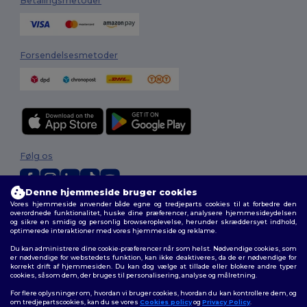
Betalingsmetoder
Forsendelsesmetoder
Følg os
Denne hjemmeside bruger cookies
Vores hjemmeside anvender både egne og tredjeparts cookies til at forbedre den
2026. Alle rettigheder forbeholdes
overordnede funktionalitet, huske dine præferencer, analysere hjemmesideydelsen
Vilkår og Betingelser
|
Tilpasset politik
|
Fortrolighedspolitik
|
Politik for
og sikre en smidig og personlig browseroplevelse, herunder skræddersyet indhold,
optimerede interaktioner med vores hjemmeside og reklame.
cookies
|
Sitemap
Du kan administrere dine cookie-præferencer når som helst. Nødvendige cookies, som
er nødvendige for webstedets funktion, kan ikke deaktiveres, da de er nødvendige for
korrekt drift af hjemmesiden. Du kan dog vælge at tillade eller blokere andre typer
cookies, såsom dem, der bruges til personalisering, analyse og målretning.
For flere oplysninger om, hvordan vi bruger cookies, hvordan du kan kontrollere dem, og
om tredjepartscookies, kan du se vores
Cookies policy
og
Privacy Policy
.