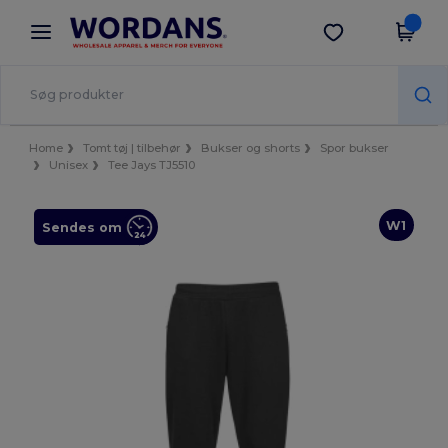
×
Wordans-app
Hent app
Bedre priser i appen!
Home
Tomt tøj | tilbehør
Bukser og shorts
Spor bukser
Unisex
Tee Jays TJ5510
W1
Sendes om