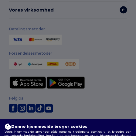
Vores virksomhed
Betalingsmetoder
Forsendelsesmetoder
Følg os
2026. Alle rettigheder forbeholdes
Denne hjemmeside bruger cookies
Vilkår og Betingelser
|
Tilpasset politik
|
Fortrolighedspolitik
|
Politik for
Vores hjemmeside anvender både egne og tredjeparts cookies til at forbedre den
cookies
|
Sitemap
overordnede funktionalitet, huske dine præferencer, analysere hjemmesideydelsen