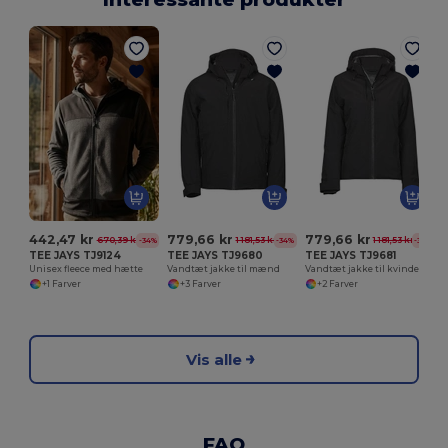
442,47 kr
779,66 kr
779,66 kr
670,39 kr
1 181,53 kr
1 181,53 kr
-34%
-34%
-34%
TEE JAYS TJ9124
TEE JAYS TJ9680
TEE JAYS TJ9681
Unisex fleece med hætte
Vandtæt jakke til mænd
Vandtæt jakke til kvinder
+1 Farver
+3 Farver
+2 Farver
Vis alle
FAQ