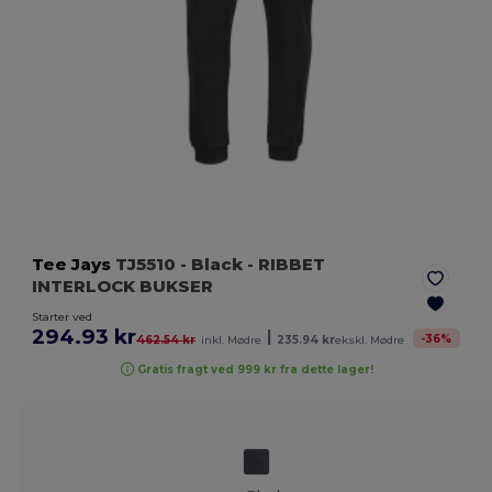
Tee Jays
TJ5510
- Black
- RIBBET
INTERLOCK BUKSER
Starter ved
294.93 kr
|
-
36
%
462.54 kr
inkl. Mødre
235.94 kr
ekskl. Mødre
Gratis fragt ved 999 kr fra dette lager!