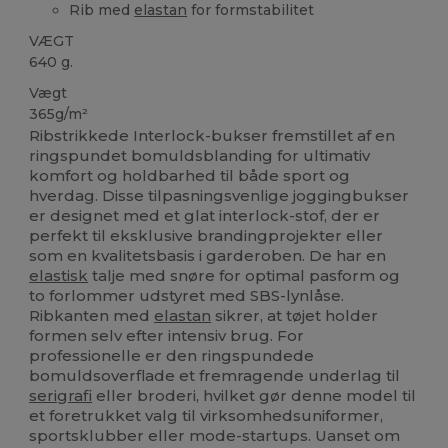
Rib med
elastan
for formstabilitet
VÆGT
640 g.
Vægt
365g/m²
Ribstrikkede Interlock-bukser fremstillet af en
ringspundet bomuldsblanding for ultimativ
komfort og holdbarhed til både sport og
hverdag. Disse tilpasningsvenlige joggingbukser
er designet med et glat interlock-stof, der er
perfekt til eksklusive brandingprojekter eller
som en kvalitetsbasis i garderoben. De har en
elastisk
talje med snøre for optimal pasform og
to forlommer udstyret med SBS-lynlåse.
Ribkanten med
elastan
sikrer, at tøjet holder
formen selv efter intensiv brug. For
professionelle er den ringspundede
bomuldsoverflade et fremragende underlag til
serigrafi
eller broderi, hvilket gør denne model til
et foretrukket valg til virksomhedsuniformer,
sportsklubber eller mode-startups. Uanset om