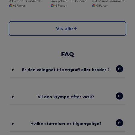
Poloshirt til kvinder 215
Pima poloshirt til kvinder
T-shirt med 3/4 ærmer til kvinder
+4 Farver
+6 Farver
+3 Farver
Vis alle
FAQ
Er den velegnet til serigrafi eller broderi?
Vil den krympe efter vask?
Hvilke størrelser er tilgængelige?