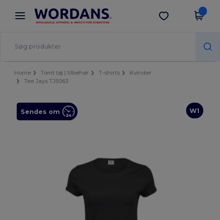
×
Wordans-app
Hent app
Bedre priser i appen!
Home
Tomt tøj | tilbehør
T-shirts
Kvinder
Tee Jays TJ5063
W1
Sendes om