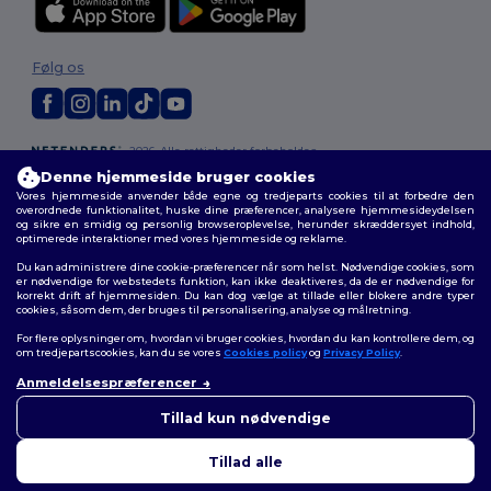
Følg os
2026. Alle rettigheder forbeholdes
Vilkår og Betingelser
|
Tilpasset politik
|
Fortrolighedspolitik
|
Politik for
Denne hjemmeside bruger cookies
cookies
|
Sitemap
Vores hjemmeside anvender både egne og tredjeparts cookies til at forbedre den
overordnede funktionalitet, huske dine præferencer, analysere hjemmesideydelsen
og sikre en smidig og personlig browseroplevelse, herunder skræddersyet indhold,
optimerede interaktioner med vores hjemmeside og reklame.
Du kan administrere dine cookie-præferencer når som helst. Nødvendige cookies, som
er nødvendige for webstedets funktion, kan ikke deaktiveres, da de er nødvendige for
korrekt drift af hjemmesiden. Du kan dog vælge at tillade eller blokere andre typer
cookies, såsom dem, der bruges til personalisering, analyse og målretning.
For flere oplysninger om, hvordan vi bruger cookies, hvordan du kan kontrollere dem, og
om tredjepartscookies, kan du se vores
Cookies policy
og
Privacy Policy
.
Anmeldelsespræferencer
👋
Hej
Hvis du har spørgsmål eller
Tillad kun nødvendige
bekymringer, kan du kontakte
os når som helst. Vores chatbot
Tillad alle
er her for at hjælpe.