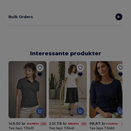
Bulk Orders
Interessante produkter
149,50 kr
231,78 kr
98,87 kr
210,98 kr
335,16 kr
143,32 kr
-29%
-31%
-31%
Tee Jays TJ1401
Tee Jays TJ1441
Tee Jays TJ460