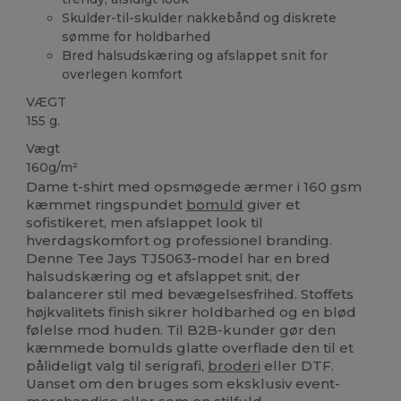
Skulder-til-skulder nakkebånd og diskrete
sømme for holdbarhed
Bred halsudskæring og afslappet snit for
overlegen komfort
VÆGT
155 g.
Vægt
160g/m²
Dame t-shirt med opsmøgede ærmer i 160 gsm
kæmmet ringspundet
bomuld
giver et
sofistikeret, men afslappet look til
hverdagskomfort og professionel branding.
Denne Tee Jays TJ5063-model har en bred
halsudskæring og et afslappet snit, der
balancerer stil med bevægelsesfrihed. Stoffets
højkvalitets finish sikrer holdbarhed og en blød
følelse mod huden. Til B2B-kunder gør den
kæmmede bomulds glatte overflade den til et
pålideligt valg til serigrafi,
broderi
eller DTF.
Uanset om den bruges som eksklusiv event-