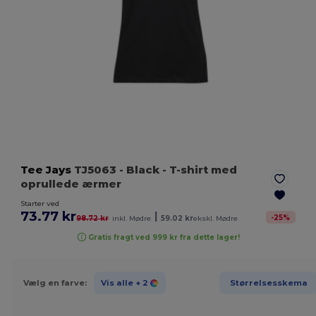
Tee Jays
TJ5063
- Black
- T-shirt med
oprullede ærmer
Starter ved
73.77 kr
|
-
25
%
98.72 kr
inkl. Mødre
59.02 kr
ekskl. Mødre
Gratis fragt ved 999 kr fra dette lager!
Vælg en farve:
Vis alle
+ 2
Størrelsesskema