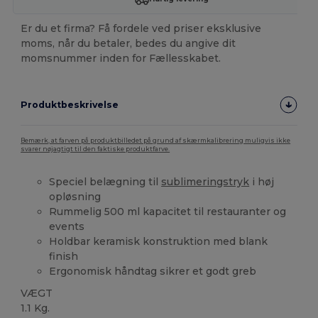
Er du et firma? Få fordele ved priser eksklusive
moms, når du betaler, bedes du angive dit
momsnummer inden for Fællesskabet.
Produktbeskrivelse
Bemærk, at farven på produktbilledet på grund af skærmkalibrering muligvis ikke
svarer nøjagtigt til den faktiske produktfarve.
Speciel belægning til
sublimeringstryk
i høj
opløsning
Rummelig 500 ml kapacitet til restauranter og
events
Holdbar keramisk konstruktion med blank
finish
Ergonomisk håndtag sikrer et godt greb
VÆGT
1.1 Kg.