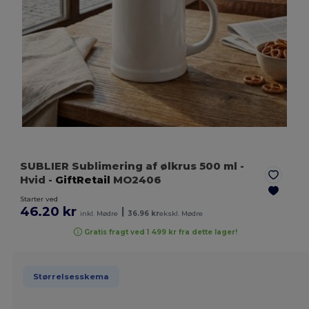
SUBLIER Sublimering af ølkrus 500 ml
-
Hvid
-
GiftRetail
MO2406
Starter ved
46.20 kr
|
inkl. Mødre
36.96 kr
ekskl. Mødre
Gratis fragt ved 1 499 kr fra dette lager!
Størrelsesskema