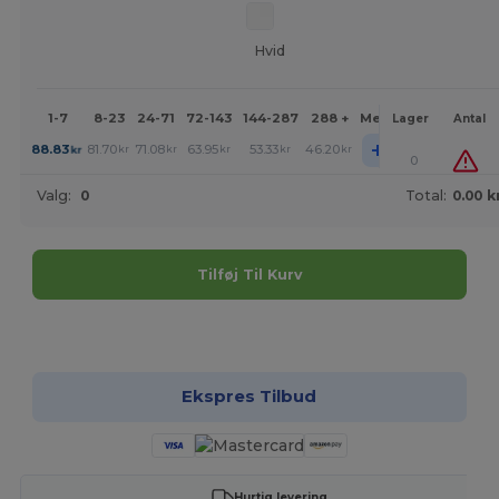
Hvid
1-7
8-23
24-71
72-143
144-287
288 +
Mere
Lager
Antal
+
88.83
81.70
71.08
63.95
53.33
46.20
kr
kr
kr
kr
kr
kr
0
Valg:
0
Total:
0.00 k
Tilføj Til Kurv
Tilpas det!
Ekspres Tilbud
Hurtig levering