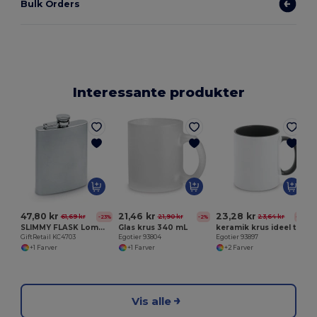
Bulk Orders
Interessante produkter
E
47,80 kr
21,46 kr
23,28 kr
61,69 kr
21,90 kr
23,64 kr
-23%
-2%
-2%
SLIMMY FLASK Lommelærke
Glas krus 340 mL
keramik krus ideel til sublimation
GiftRetail KC4703
Egotier 93804
Egotier 93897
+1 Farver
+1 Farver
+2 Farver
Vis alle