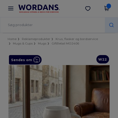
×
Wordans-app
Hent app
Bedre priser i appen!
Home
Reklameprodukter
Krus, flasker og bordservice
Mugs & Cups
Mugs
GiftRetail MO2406
W22
Sendes om