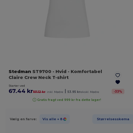
Stedman
ST9700
- Hvid
- Komfortabel
Claire Crew Neck T-shirt
Starter ved
67.44 kr
|
-
33
%
101.12 kr
inkl. Mødre
53.95 kr
ekskl. Mødre
Gratis fragt ved 999 kr fra dette lager!
Vælg en farve:
Vis alle
+ 8
Størrelsesskema