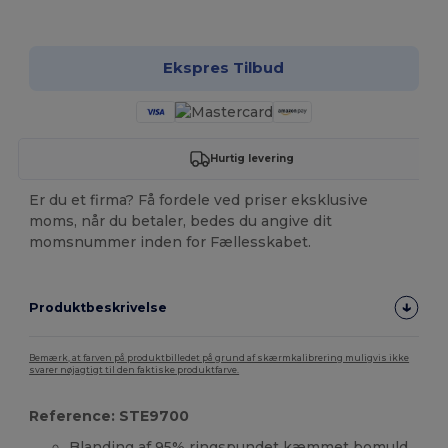
Tilpas det!
Ekspres Tilbud
Hurtig levering
Er du et firma? Få fordele ved priser eksklusive
moms, når du betaler, bedes du angive dit
momsnummer inden for Fællesskabet.
Produktbeskrivelse
Bemærk, at farven på produktbilledet på grund af skærmkalibrering muligvis ikke
svarer nøjagtigt til den faktiske produktfarve.
Reference: STE9700
Blanding af 95% ringspundet
kæmmet bomuld