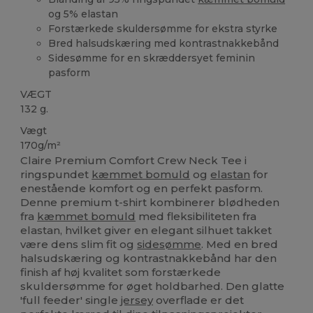
og 5% elastan
Forstærkede skuldersømme for ekstra styrke
Bred halsudskæring med kontrastnakkebånd
Sidesømme for en skræddersyet feminin
pasform
VÆGT
132 g.
Vægt
170g/m²
Claire Premium Comfort Crew Neck Tee i
ringspundet
kæmmet bomuld
og
elastan
for
enestående komfort og en perfekt pasform.
Denne premium t-shirt kombinerer blødheden
fra
kæmmet bomuld
med fleksibiliteten fra
elastan, hvilket giver en elegant silhuet takket
være dens slim fit og
sidesømme
. Med en bred
halsudskæring og kontrastnakkebånd har den
finish af høj kvalitet som forstærkede
skuldersømme for øget holdbarhed. Den glatte
'full feeder' single
jersey
overflade er det