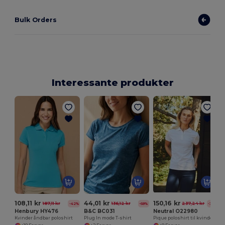
Bulk Orders
Interessante produkter
108,11 kr
44,01 kr
150,16 kr
187,11 kr
136,12 kr
237,24 kr
-42%
-68%
-37%
Henbury HY476
B&C BC031
Neutral O22980
Kvinder åndbar poloshirt
Plug In mode T-shirt
Pique poloshirt til kvinder