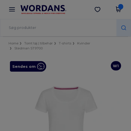
×
Wordans-app
Hent app
Bedre priser i appen!
Home
Tomt tøj | tilbehør
T-shirts
Kvinder
Stedman ST9700
W1
Sendes om