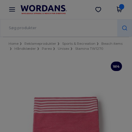
×
Wordans-app
Hent app
Bedre priser i appen!
Home
Reklameprodukter
Sports & Recreation
Beach items
Håndklæder
Pareo
Unisex
Stamina TW1270
W4