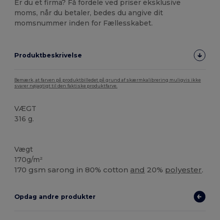
Er du et firma? Få fordele ved priser eksklusive
moms, når du betaler, bedes du angive dit
momsnummer inden for Fællesskabet.
Produktbeskrivelse
Bemærk, at farven på produktbilledet på grund af skærmkalibrering muligvis ikke
svarer nøjagtigt til den faktiske produktfarve.
VÆGT
316 g.
Høj lagerbeholdning
Vægt
170g/m²
170 gsm sarong in 80% cotton
and
20%
polyester
.
Opdag andre produkter