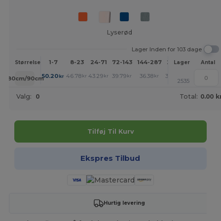
Lyserød
Lager Inden for 103 dage
1-7
8-23
24-71
72-143
144-287
288 +
Mere
Størrelse
Lager
Antal
+
50.20
46.78
43.29
39.79
36.38
34.63
kr
kr
kr
kr
kr
kr
180cm/90cm
2535
Valg:
0
Total:
0.00 k
Tilføj Til Kurv
Ekspres Tilbud
Hurtig levering