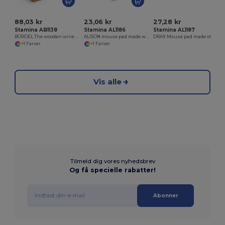
88,03 kr
23,06 kr
27,28 kr
Stamina AB1138
Stamina AL1186
Stamina AL1187
BORDEL The wooden wine bottle case is the perfect complement to transport and present the wine bottle in an elegant way
ALISON mouse pad made with cork
DRAX Mouse pad made of RPET material and with cushion
+1 Farver
+1 Farver
Vis alle
Tilmeld dig vores nyhedsbrev
Og få specielle rabatter!
Abonner