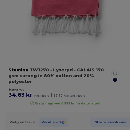
Stamina
TW1270
- Lyserød
- CALAIS 170
gsm sarong in 80% cotton and 20%
polyester
Starter ved
34.63 kr
|
inkl. Mødre
27.70 kr
ekskl. Mødre
Gratis fragt ved 6 999 kr fra dette lager!
Vælg en farve:
Vis alle
+ 3
Størrelsesskema