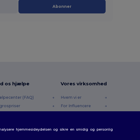
Abonner
d os hjælpe
Vores virksomhed
ælpecenter (FAQ)
Hvem vi er
grospriser
For Influencere
turneringer & Refusioner
Kontakt os
dliste
Karrierecenter
analysere hjemmesideydelsen og sikre en smidig og personlig
rsendelsesmetoder
batkoder