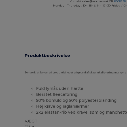
Kontakt
sales@wordans.at
OR
80 70 58
Monday - Thursday : 10h-13h & 14h-17h30 Friday : 10h
Produktbeskrivelse
Bemærk, at farven på produktbilledet på grund af skærmkalibrering muligvis ik
Fuld lynlås uden hætte
Børstet fleeceforing
50%
bomuld
og 50% polyesterblanding
Høj krave og raglanærmer
2x2 elastan-rib ved krave, søm og manchett
VÆGT