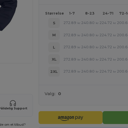
Størrelse
1-7
8-23
24-71
72-
272.89
240.80
224.72
200.
S
kr
kr
kr
272.89
240.80
224.72
200.
M
kr
kr
kr
272.89
240.80
224.72
200.
L
kr
kr
kr
272.89
240.80
224.72
200.
XL
kr
kr
kr
272.89
240.80
224.72
200.
2XL
kr
kr
kr
ne produkter
Valg:
0
Pålidelig Support
de om et tilbud?