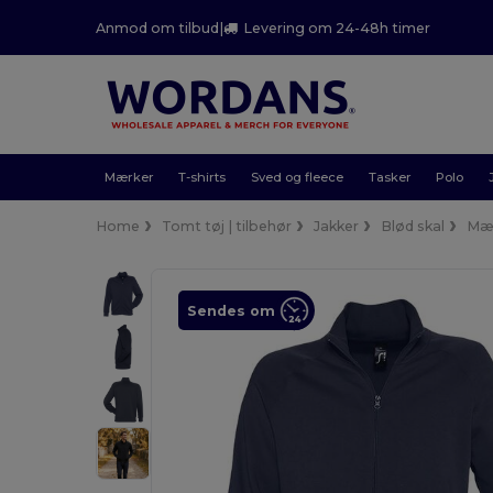
Anmod om tilbud
|
Levering om 24-48h timer
Mærker
T-shirts
Sved og fleece
Tasker
Polo
Home
Tomt tøj | tilbehør
Jakker
Blød skal
Mæ
Sendes om