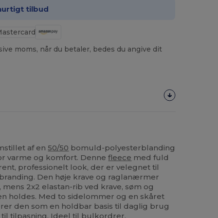
hurtigt tilbud
usive moms, når du betaler, bedes du angive dit
stillet af en
50/50
bomuld-polyesterblanding
for varme og komfort. Denne
fleece
med fuld
ent, professionelt look, der er velegnet til
sbranding. Den høje krave og raglanærmer
 mens 2x2 elastan-rib ved krave, søm og
men holdes. Med to sidelommer og en skåret
rer den som en holdbar basis til daglig brug
til tilpasning. Ideel til bulkordrer,