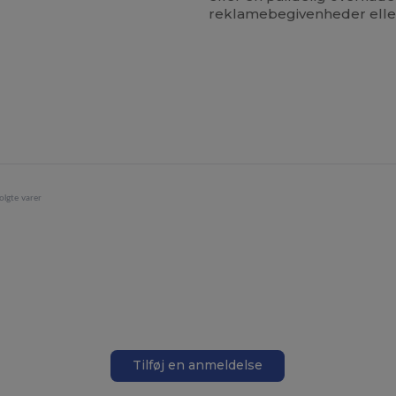
reklamebegivenheder elle
olgte varer
Tilføj en anmeldelse