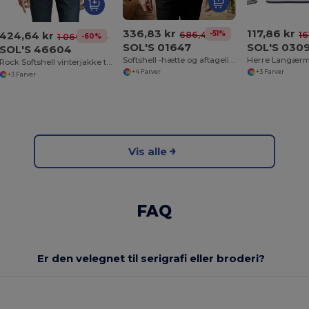
336,83 kr
117,86 kr
424,64 kr
-51%
686,40 kr
16
-60%
1 060,40 kr
SOL'S 01647
SOL'S 030
SOL'S 46604
Softshell -hætte og aftagelige ærmer
Rock Softshell vinterjakke til mænd
+4 Farver
+3 Farver
+3 Farver
Vis alle
FAQ
Er den velegnet til serigrafi eller broderi?