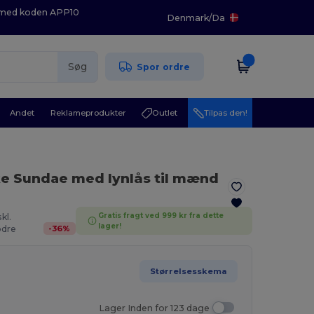
K med koden APP10
Denmark
/
Da
Søg
Spor ordre
Andet
Reklameprodukter
Outlet
Tilpas den!
ke Sundae med lynlås til mænd
Gratis fragt ved 999 kr fra dette
kl.
lager!
-
36
%
dre
Størrelsesskema
Lager Inden for 123 dage