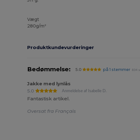
511 g.
Høj lagerbeholdning
Vægt
280g/m²
Produktkundevurderinger
Bedømmelse:
5.0
på 1 stemmer
834 s
Jakke med lynlås
5.0
Anmeldelse af Isabelle D.
Fantastisk artikel.
Oversat fra Français