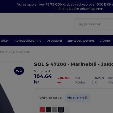
Vores app er live! Få 75 €DKK rabat ved køb over 600 DK
– Endnu bedre priser i appen!
Jakker
Hovedbeklædning
Arbejdstøj
Sportsbeklædning
tilbehør
nd
SOL'S 47200
SOL'S
47200
- Marineblå
- Jak
W2
Starter ved
184.64
286.78
inkl.
147.71
eks
kr
|
kr
Mødre
kr
Mø
Vælg en farve:
Vis alle
+ 4