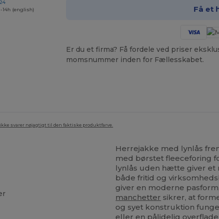
 24
Få et 
-14h (english)
Er du et firma? Få fordele ved priser ekskl
momsnummer inden for Fællesskabet.
ke svarer nøjagtigt til den faktiske produktfarve.
Herrejakke med lynlås frem
med børstet fleeceforing 
lynlås uden hætte giver et r
både fritid og virksomhed
giver en moderne pasform,
er
manchetter
sikrer, at for
og syet konstruktion funge
eller en pålidelig overflade 