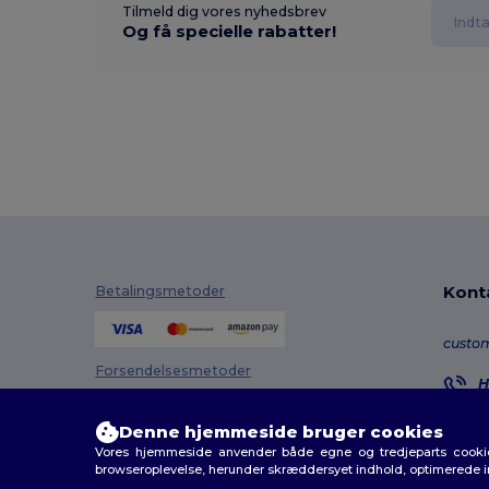
Tilmeld dig vores nyhedsbrev
Og få specielle rabatter!
Kont
Betalingsmetoder
custo
Forsendelsesmetoder
H
8
M
Denne hjemmeside bruger cookies
Vores hjemmeside anvender både egne og tredjeparts cookies
O
browseroplevelse, herunder skræddersyet indhold, optimerede 