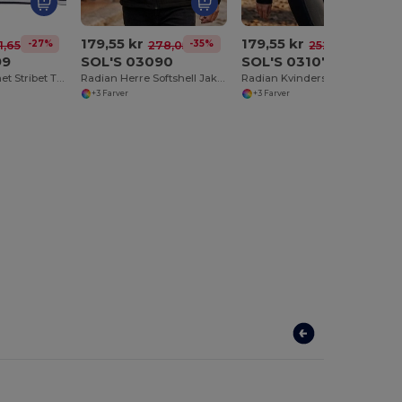
179,55 kr
179,55 kr
-27%
-35%
-29%
1,65 kr
278,05 kr
252,81 kr
99
SOL'S 03090
SOL'S 03107
Herre Langærmet Stribet T-Shirt i Blød Bomuld
Radian Herre Softshell Jakke med Lynlås
Radian Kvinders Vindtæt Softshell Jakke med Lynlås
+3 Farver
+3 Farver