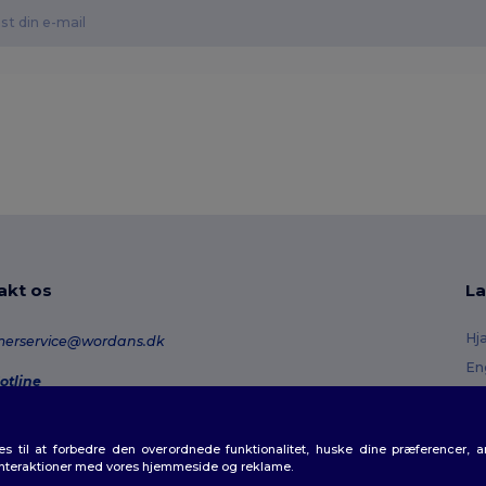
akt os
La
Hj
merservice@wordans.dk
En
otline
Re
0 70 58 24
onday - Thursday : 10h-13h & 14h-17h30 Friday : 10h-14h (english)
Or
 til at forbedre den overordnede funktionalitet, huske dine præferencer, 
Fo
rdresporing
interaktioner med vores hjemmeside og reklame.
Ra