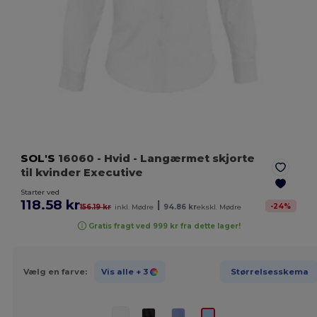
SOL'S
16060
- Hvid
- Langærmet skjorte
til kvinder Executive
Starter ved
118.58 kr
|
-
24
%
156.19 kr
inkl. Mødre
94.86 kr
ekskl. Mødre
Gratis fragt ved 999 kr fra dette lager!
Vælg en farve:
Vis alle
+ 3
Størrelsesskema