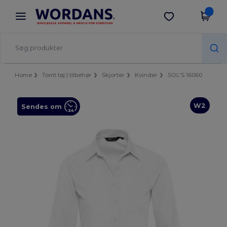
×
Wordans-app
Hent app
Bedre priser i appen!
Home
Tomt tøj | tilbehør
Skjorter
Kvinder
SOL'S 16060
W2
Sendes om