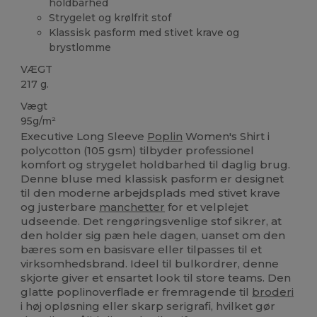
holdbarhed
Strygelet og krølfrit stof
Klassisk pasform med stivet krave og
brystlomme
VÆGT
217 g.
Vægt
95g/m²
Executive Long Sleeve
Poplin
Women's Shirt i
polycotton (105 gsm) tilbyder professionel
komfort og strygelet holdbarhed til daglig brug.
Denne bluse med klassisk pasform er designet
til den moderne arbejdsplads med stivet krave
og justerbare
manchetter
for et velplejet
udseende. Det rengøringsvenlige stof sikrer, at
den holder sig pæn hele dagen, uanset om den
bæres som en basisvare eller tilpasses til et
virksomhedsbrand. Ideel til bulkordrer, denne
skjorte giver et ensartet look til store teams. Den
glatte poplinoverflade er fremragende til
broderi
i høj opløsning eller skarp serigrafi, hvilket gør