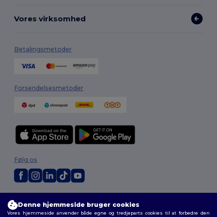
Vores virksomhed
Betalingsmetoder
Forsendelsesmetoder
Følg os
2026. Alle rettigheder forbeholdes
Denne hjemmeside bruger cookies
Vilkår og Betingelser
|
Tilpasset politik
|
Fortrolighedspolitik
|
Politik for
Vores hjemmeside anvender både egne og tredjeparts cookies til at forbedre den
cookies
|
Sitemap