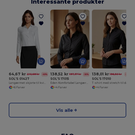
Interessante produkter
64,67 kr
138,52 kr
138,01 kr
210,68 kr
197,37 kr
196,50 kr
-69%
-30%
-30%
SOL'S 01427
SOL'S 17015
SOL'S 17010
Langærmet skjorte til kvinder Blake
Eden Komfortabel Langærmet Stretchskjorte til Kvinder
T -shirt med stretch til damer
+6 Farver
+4 Farver
+4 Farver
Vis alle