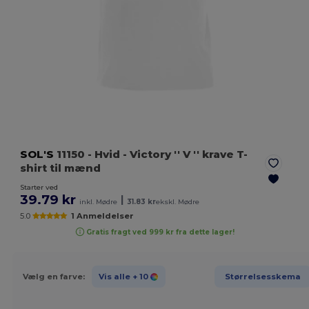
SOL'S
11150
- Hvid
- Victory '' V '' krave T-
shirt til mænd
Starter ved
39.79 kr
|
inkl. Mødre
31.83 kr
ekskl. Mødre
5.0
1 Anmeldelser
Gratis fragt ved 999 kr fra dette lager!
Vælg en farve:
Vis alle
+ 10
Størrelsesskema