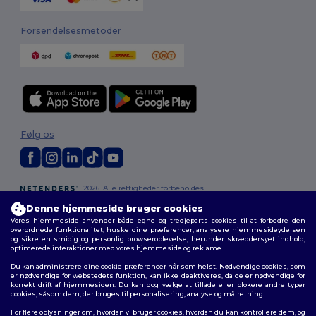
Forsendelsesmetoder
Følg os
2026. Alle rettigheder forbeholdes
Vilkår og Betingelser
|
Tilpasset politik
|
Fortrolighedspolitik
|
Politik for
Denne hjemmeside bruger cookies
cookies
|
Sitemap
Vores hjemmeside anvender både egne og tredjeparts cookies til at forbedre den
overordnede funktionalitet, huske dine præferencer, analysere hjemmesideydelsen
og sikre en smidig og personlig browseroplevelse, herunder skræddersyet indhold,
optimerede interaktioner med vores hjemmeside og reklame.
Du kan administrere dine cookie-præferencer når som helst. Nødvendige cookies, som
er nødvendige for webstedets funktion, kan ikke deaktiveres, da de er nødvendige for
korrekt drift af hjemmesiden. Du kan dog vælge at tillade eller blokere andre typer
cookies, såsom dem, der bruges til personalisering, analyse og målretning.
For flere oplysninger om, hvordan vi bruger cookies, hvordan du kan kontrollere dem, og