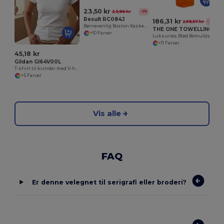
23,50 kr
23,86 kr
-2%
Result RC084J
186,31 kr
259,57 kr
-28%
Børnevenlig Boston Kasket til Sommeraktiviteter
THE ONE TOWELLING OTCBA
+10 Farver
Luksuriøs Blød Bomuldsbadekåbe
+11 Farver
45,18 kr
Gildan GI64V00L
T-shirt til kvinder med V-hals
+5 Farver
Vis alle
FAQ
Er denne velegnet til serigrafi eller broderi?