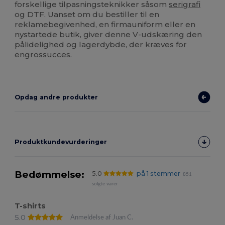
forskellige tilpasningsteknikker såsom
serigrafi
og DTF. Uanset om du bestiller til en
reklamebegivenhed, en firmauniform eller en
nystartede butik, giver denne V-udskæring den
pålidelighed og lagerdybde, der kræves for
engrossucces.
Opdag andre produkter
Produktkundevurderinger
Bedømmelse:
5.0
på 1 stemmer
851
solgte varer
T-shirts
5.0
Anmeldelse af Juan C.