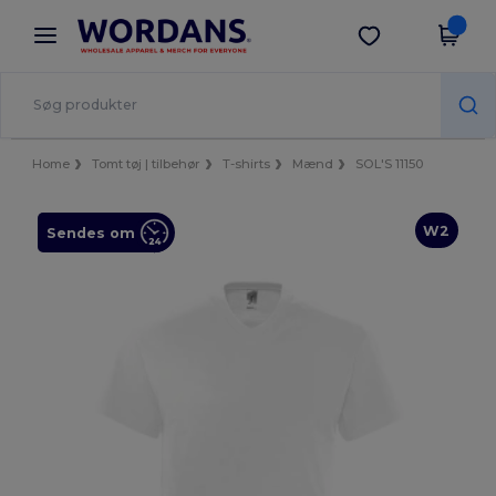
×
Wordans-app
Hent app
Bedre priser i appen!
Home
Tomt tøj | tilbehør
T-shirts
Mænd
SOL'S 11150
W2
Sendes om