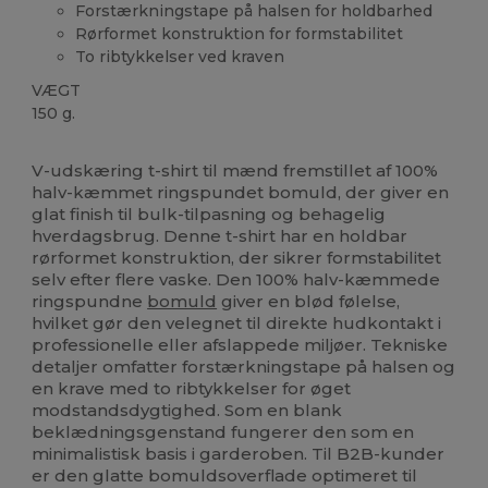
Forstærkningstape på halsen for holdbarhed
Rørformet konstruktion for formstabilitet
To ribtykkelser ved kraven
VÆGT
150 g.
Brugerdefineret
Høj lagerbeholdning
V-udskæring t-shirt til mænd fremstillet af 100%
halv-kæmmet ringspundet bomuld, der giver en
glat finish til bulk-tilpasning og behagelig
hverdagsbrug. Denne t-shirt har en holdbar
rørformet konstruktion, der sikrer formstabilitet
selv efter flere vaske. Den 100% halv-kæmmede
ringspundne
bomuld
giver en blød følelse,
hvilket gør den velegnet til direkte hudkontakt i
professionelle eller afslappede miljøer. Tekniske
detaljer omfatter forstærkningstape på halsen og
en krave med to ribtykkelser for øget
modstandsdygtighed. Som en blank
beklædningsgenstand fungerer den som en
minimalistisk basis i garderoben. Til B2B-kunder
er den glatte bomuldsoverflade optimeret til