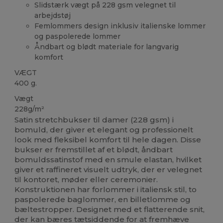
Slidstærk vægt på 228 gsm velegnet til
arbejdstøj
Femlommers design inklusiv italienske lommer
og paspolerede lommer
Åndbart og blødt materiale for langvarig
komfort
VÆGT
400 g.
Vægt
228g/m²
Satin stretchbukser til damer (228 gsm) i
bomuld, der giver et elegant og professionelt
look med fleksibel komfort til hele dagen. Disse
bukser er fremstillet af et blødt, åndbart
bomuldssatinstof med en smule elastan, hvilket
giver et raffineret visuelt udtryk, der er velegnet
til kontoret, møder eller ceremonier.
Konstruktionen har forlommer i italiensk stil, to
paspolerede baglommer, en billetlomme og
bæltestropper. Designet med et flatterende snit,
der kan bæres tætsiddende for at fremhæve