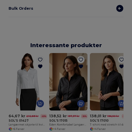
Bulk Orders
Interessante produkter
64,67 kr
138,52 kr
138,01 kr
210,68 kr
197,37 kr
196,50 kr
-69%
-30%
-30%
SOL'S 01427
SOL'S 17015
SOL'S 17010
Langærmet skjorte til kvinder Blake
Eden Komfortabel Langærmet Stretchskjorte til Kvinder
T -shirt med stretch til damer
+6 Farver
+4 Farver
+4 Farver