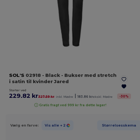
SOL'S
02918
- Black
- Bukser med stretch
i satin til kvinder Jared
Starter ved
229.82 kr
|
-
30
%
327.59 kr
inkl. Mødre
183.86 kr
ekskl. Mødre
Gratis fragt ved 999 kr fra dette lager!
Vælg en farve:
Vis alle
+ 2
Størrelsesskema