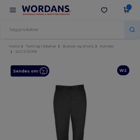
×
Wordans-app
Hent app
Bedre priser i appen!
Home
Tomt tøj | tilbehør
Bukser og shorts
Kvinder
SOL'S 02918
W2
Sendes om