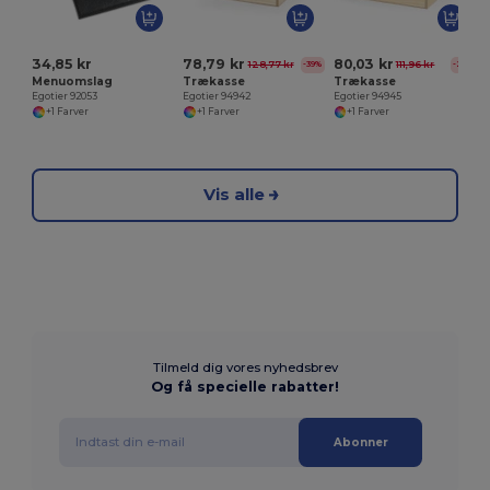
34,85 kr
78,79 kr
80,03 kr
128,77 kr
111,96 kr
-39%
-29%
Menuomslag
Trækasse
Trækasse
Egotier 92053
Egotier 94942
Egotier 94945
+1 Farver
+1 Farver
+1 Farver
Vis alle
Tilmeld dig vores nyhedsbrev
Og få specielle rabatter!
Abonner