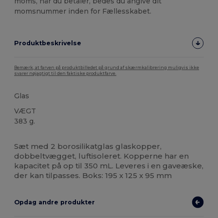
moms, når du betaler, bedes du angive dit
momsnummer inden for Fællesskabet.
Produktbeskrivelse
Bemærk, at farven på produktbilledet på grund af skærmkalibrering muligvis ikke
svarer nøjagtigt til den faktiske produktfarve.
Glas
VÆGT
383 g.
Høj lagerbeholdning
Sæt med 2 borosilikatglas glaskopper,
dobbeltvægget, luftisoleret. Kopperne har en
kapacitet på op til 350 mL. Leveres i en gaveæske,
der kan tilpasses. Boks: 195 x 125 x 95 mm
Opdag andre produkter