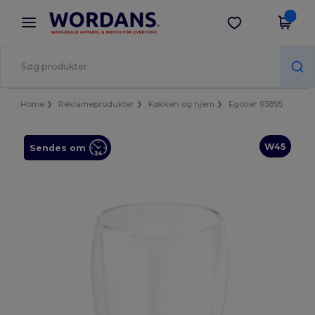
×
Wordans-app
Hent app
Bedre priser i appen!
Home
Reklameprodukter
Køkken og hjem
Egotier 93895
W45
Sendes om