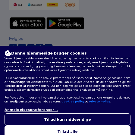
Følg os
Denne hjemmeside bruger cookies
Vores hjemmeside anvender både egne og tredjeparts cookies til at forbedre den
2026. Alle rettigheder forbeholdes
overordnede funktionalitet, huske dine præferencer, analysere hjemmesideydelsen
og sikre en smidig og personlig browseroplevelse, herunder skræddersyet indhold,
Vilkår og Betingelser
|
Tilpasset politik
|
Fortrolighedspolitik
|
Politik for
optimerede interaktioner med vores hjemmeside og reklame.
cookies
|
Sitemap
Du kan administrere dine cookie-præferencer når som helst. Nødvendige cookies, som
er nødvendige for webstedets funktion, kan ikke deaktiveres, da de er nødvendige for
korrekt drift af hjemmesiden. Du kan dog vælge at tillade eller blokere andre typer
cookies, såsom dem, der bruges til personalisering, analyse og målretning.
For flere oplysninger om, hvordan vi bruger cookies, hvordan du kan kontrollere dem, og
om tredjepartscookies, kan du se vores
Cookies policy
og
Privacy Policy
.
Anmeldelsespræferencer
👋
Hej
Hvis du har spørgsmål eller
Tillad kun nødvendige
bekymringer, kan du kontakte
os når som helst. Vores chatbot
Tillad alle
er her for at hjælpe.