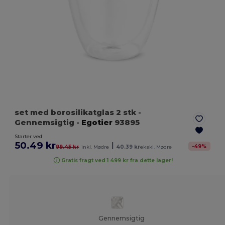
set med borosilikatglas 2 stk
-
Gennemsigtig
-
Egotier
93895
Starter ved
50.49 kr
|
-
49
%
99.45 kr
inkl. Mødre
40.39 kr
ekskl. Mødre
Gratis fragt ved 1 499 kr fra dette lager!
Gennemsigtig