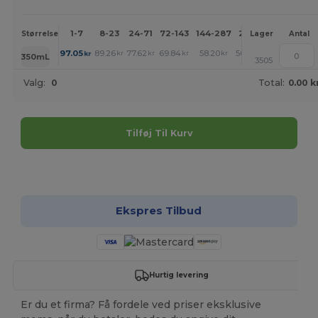
1-7
8-23
24-71
72-143
144-287
288 +
Mere
Størrelse
Lager
Antal
+
97.05
89.26
77.62
69.84
58.20
50.49
kr
kr
kr
kr
kr
kr
350mL
3505
Valg:
0
Total:
0.00 k
Tilføj Til Kurv
Tilpas det!
Ekspres Tilbud
Hurtig levering
Er du et firma? Få fordele ved priser eksklusive