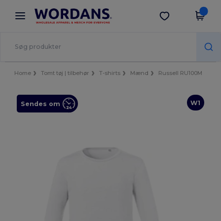
×
Wordans-app
Hent app
Bedre priser i appen!
Home
Tomt tøj | tilbehør
T-shirts
Mænd
Russell RU100M
W1
Sendes om