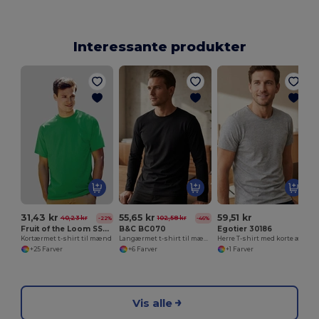
Interessante produkter
31,43 kr
55,65 kr
59,51 kr
40,23 kr
102,58 kr
-22%
-46%
Fruit of the Loom SS030
B&C BC070
Egotier 30186
Kortærmet t-shirt til mænd
Langærmet t-shirt til mænd i økologisk bomuld
Herre T-shirt med korte ærmer i kæmmet bomuld
+25 Farver
+6 Farver
+1 Farver
Vis alle