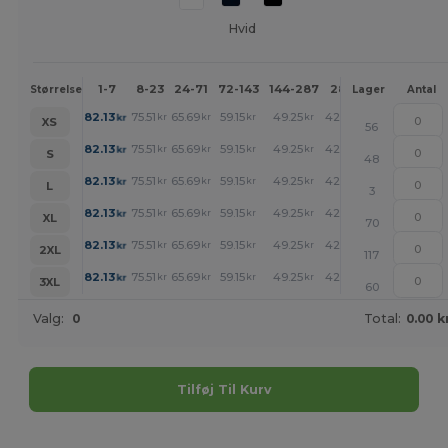
Hvid
1-7
8-23
24-71
72-143
144-287
288 +
Mere
Størrelse
Lager
Antal
+
82.13
75.51
65.69
59.15
49.25
42.70
kr
kr
kr
kr
kr
kr
XS
56
+
82.13
75.51
65.69
59.15
49.25
42.70
kr
kr
kr
kr
kr
kr
S
48
+
82.13
75.51
65.69
59.15
49.25
42.70
kr
kr
kr
kr
kr
kr
L
3
+
82.13
75.51
65.69
59.15
49.25
42.70
kr
kr
kr
kr
kr
kr
XL
70
+
82.13
75.51
65.69
59.15
49.25
42.70
kr
kr
kr
kr
kr
kr
2XL
117
+
82.13
75.51
65.69
59.15
49.25
42.70
kr
kr
kr
kr
kr
kr
3XL
60
Valg:
0
Total:
0.00 k
Tilføj Til Kurv
Tilpas det!