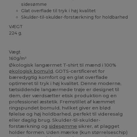
sidesømme
Glat overflade til tryk i høj kvalitet
Skulder-til-skulder-forstærkning for holdbarhed
VÆGT
224 g.
Økologisk
Økologisk
Økologisk
Vægt
160g/m²
Økologisk langærmet T-shirt til mænd i 100%
økologisk bomuld
. GOTS-certificeret for
bæredygtig komfort og en glat overflade
optimeret til tryk i høj kvalitet. Denne moderne,
tætsiddende langærmede trøje er designet til
dem, der værdsætter etisk produktion og en
professionel æstetik. Fremstillet af kæmmet
ringspundet bomuld, hvilket giver en blød
følelse og høj holdbarhed, perfekt til videresalg
eller daglig brug. Skulder-til-skulder-
forstærkning og
sidesømme
sikrer, at plagget
holder formen. Uden mærke (kun størrelseschip)