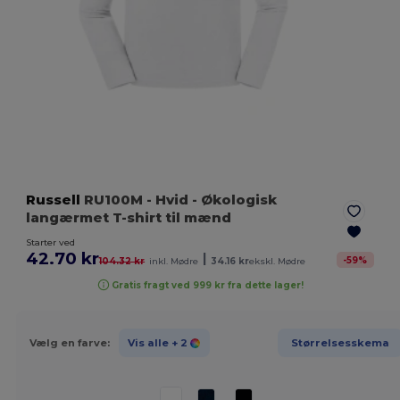
Russell
RU100M
- Hvid
- Økologisk
langærmet T-shirt til mænd
Starter ved
42.70 kr
|
-
59
%
104.32 kr
inkl. Mødre
34.16 kr
ekskl. Mødre
Gratis fragt ved 999 kr fra dette lager!
Vælg en farve:
Vis alle
+ 2
Størrelsesskema