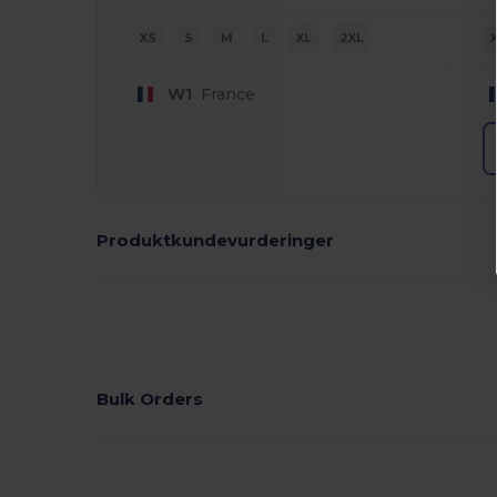
XS
S
M
L
XL
2XL
W1
France
Produktkundevurderinger
Bulk Orders