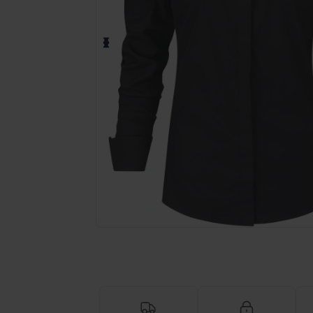
Anmod om et tilpasset tilbud på di