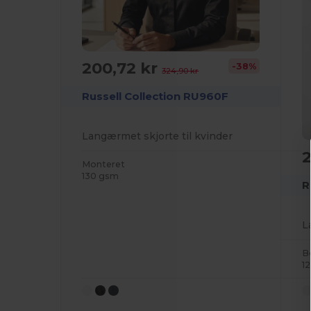
200,72 kr
-38%
324,90 kr
Russell Collection RU960F
Langærmet skjorte til kvinder
Monteret
130 gsm
R
L
B
1