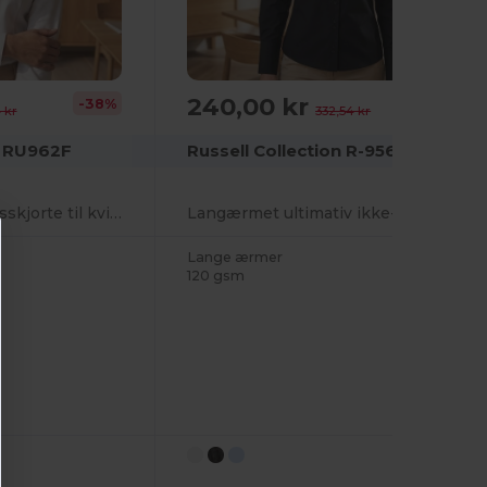
240,00 kr
-38%
-28%
 kr
332,54 kr
n RU962F
Russell Collection R-956F-0
Langærmet sildbensskjorte til kvinder
Langærmet ultimativ ikke-jernskjorte
Lange ærmer
120 gsm