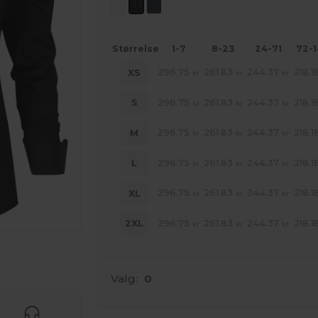
Størrelse
1-7
8-23
24-71
72-
296.75
261.83
244.37
218.1
XS
kr
kr
kr
296.75
261.83
244.37
218.1
S
kr
kr
kr
296.75
261.83
244.37
218.1
M
kr
kr
kr
296.75
261.83
244.37
218.1
L
kr
kr
kr
296.75
261.83
244.37
218.1
XL
kr
kr
kr
296.75
261.83
244.37
218.1
2XL
kr
kr
kr
ne produkter
Valg:
0