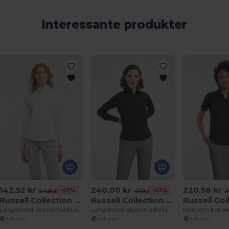
Interessante produkter
142,52 kr
240,00 kr
220,58 kr
-43%
-43%
248,81 kr
419,55 kr
3
Russell Collection RU936F
Russell Collection RU956F
Langærmet ren bomulds poplin skjorte
Langærmet skjorte uden jern
Ikke-jern kortæ
+2 Farver
+3 Farver
+3 Farver