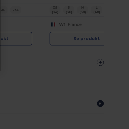
XS
S
M
L
XL
2XL
XL
2XL
(34)
(36)
(38)
(40)
(42)
(44)
W1
France
dukt
Se produkt