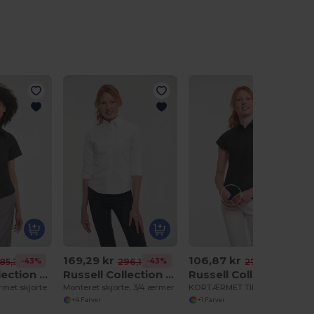
169,29 kr
106,87 kr
-43%
-43%
-61%
85,36 kr
296,17 kr
272,30 kr
Russell Collection RU957F
Russell Collection RU946F
Russell Collection RU947F
rmet skjorte
Monteret skjorte, 3/4 ærmer
KORTÆRMET TILPASSET SKJORTE
+4 Farver
+1 Farver