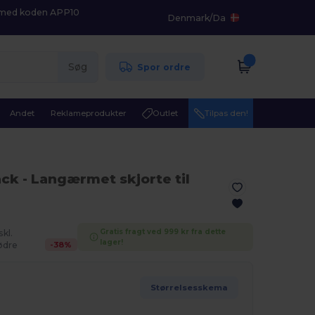
K med koden APP10
Denmark
/
Da
Søg
Spor ordre
Andet
Reklameprodukter
Outlet
Tilpas den!
ack
- Langærmet skjorte til
Gratis fragt ved 999 kr fra dette
skl.
lager!
-
38
%
dre
Størrelsesskema