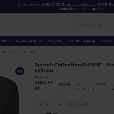
Vores app er live! Få 75 €DKK rabat ved køb over 600 DK
– Endnu bedre priser i appen!
Jakker
Hovedbeklædning
Arbejdstøj
Sportsbeklædning
tilbehør
sell Collection RU960F
Russell Collection
RU960F
- Bl
kvinder
W1
Starter ved
200.72
324.90
inkl.
160.58
ek
kr
|
kr
Mødre
kr
Mø
Vælg en farve:
Vis alle
+ 2