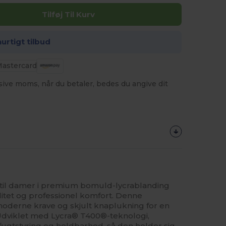
Tilføj Til Kurv
hurtigt tilbud
usive moms, når du betaler, bedes du angive dit
til damer i premium bomuld-lycrablanding
itet og professionel komfort. Denne
moderne krave og skjult knaplukning for en
. Udviklet med Lycra® T400®-teknologi,
ugtstyring og holdbarhed, så den holder sig