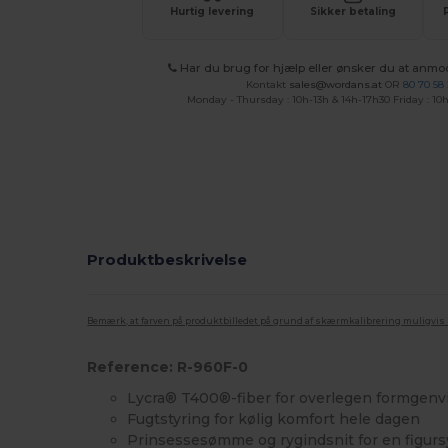
Hurtig levering
Sikker betaling
Har du brug for hjælp eller ønsker du at anmo
Kontakt
sales@wordans.at
OR
80 70 58
Monday - Thursday : 10h-13h & 14h-17h30 Friday : 10h
Produktbeskrivelse
Bemærk, at farven på produktbilledet på grund af skærmkalibrering muligvis ik
Reference: R-960F-0
Lycra® T400®-fiber for overlegen formgenv
Fugtstyring for kølig komfort hele dagen
Prinsessesømme og rygindsnit for en figur