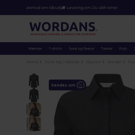
Anmod om tilbud
|
Levering om 24-48h timer
Mærker
T-shirts
Sved og fleece
Tasker
Polo
Home
Tomt tøj | tilbehør
Skjorter
Kvinder
Rus
Sendes om