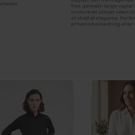
nchetter
frisk gennem lange vagter
kontureret silhuet uden s
et strejf af elegance. Perfe
erhvervsbeklædning eller t