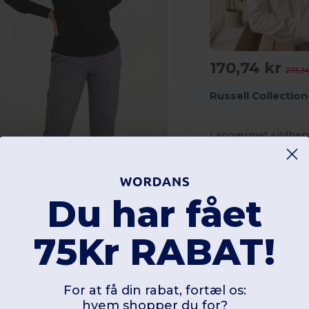
170,74 kr
275,14
Russell Collectio
240,00 kr
-43%
419,55 kr
Polyester
130 gsm
ussell Collection RU956F
Du har fået
angærmet skjorte uden jern
75Kr RABAT!
omuld
20 gsm
For at få din rabat, fortæl os:
hvem shopper du for?