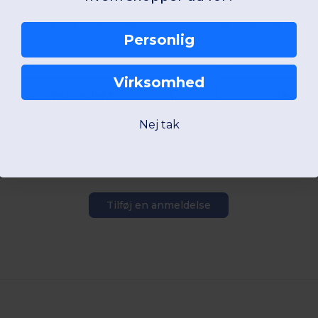
XS
S
M
L
XL
XXL
XS
S
M
L
Personlig
W1
France
W1
France
Virksomhed
Se produkt
Se pro
Nej tak
Tilføj en anmeldelse