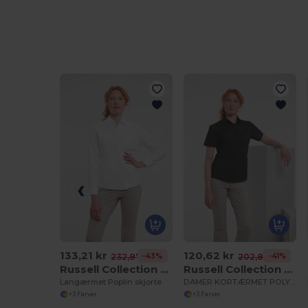
133,21 kr
120,62 kr
-43%
-41%
232,87 kr
202,83 kr
Russell Collection RU934F
Russell Collection RU935F
Langærmet Poplin skjorte
DAMER KORTÆRMET POLYCOTTON EASY CARE POPLIN SKJORTE
+3 Farver
+3 Farver