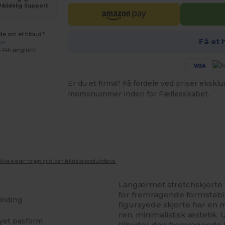
Pålidelig Support
de om et tilbud?
Få et 
 24
-14h (english)
Er du et firma? Få fordele ved priser ekskl
momsnummer inden for Fællesskabet.
ke svarer nøjagtigt til den faktiske produktfarve.
Langærmet stretchskjorte 
for fremragende formstabil
inding
figursyede skjorte har en 
ren, minimalistisk æstetik
syet pasform
tilbyder den fremragende f