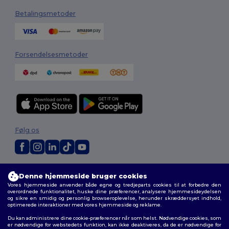
Betalingsmetoder
Forsendelsesmetoder
Følg os
2026. Alle rettigheder forbeholdes
Denne hjemmeside bruger cookies
Vilkår og Betingelser
|
Tilpasset politik
|
Fortrolighedspolitik
|
Politik for
Vores hjemmeside anvender både egne og tredjeparts cookies til at forbedre den
cookies
|
Sitemap
overordnede funktionalitet, huske dine præferencer, analysere hjemmesideydelsen
og sikre en smidig og personlig browseroplevelse, herunder skræddersyet indhold,
optimerede interaktioner med vores hjemmeside og reklame.
Du kan administrere dine cookie-præferencer når som helst. Nødvendige cookies, som
er nødvendige for webstedets funktion, kan ikke deaktiveres, da de er nødvendige for