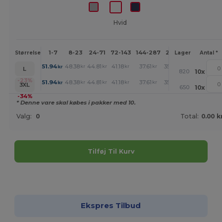
Hvid
1-7
8-23
24-71
72-143
144-287
288 +
Mere
Størrelse
Lager
Antal *
+
51.94
48.38
44.81
41.18
37.61
35.79
kr
kr
kr
kr
kr
kr
L
820
10
x
+
-23%
51.94
48.38
44.81
41.18
37.61
35.79
kr
kr
kr
kr
kr
kr
3XL
650
10
x
-34%
* Denne vare skal købes i pakker med 10.
Valg:
0
Total:
0.00 k
Tilføj Til Kurv
Tilpas det!
Ekspres Tilbud