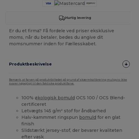
Hurtig levering
Er du et firma? Få fordele ved priser eksklusive
moms, når du betaler, bedes du angive dit
momsnummer inden for Fællesskabet.
Produktbeskrivelse
Bemærk, at farven på produktbilledet på grund af skærmkalibrering muligvis ikke
svarer nøjagtigt til den faktiske produktfarve.
100%
økologisk bomuld
OCS 100 / OCS Blend-
certificeret
Letvægts 145 g/m² stof for åndbarhed
Halv-kammmet ringspun
bomuld
for en glat
finish
Slidstærkt jersey-stof, der bevarer kvaliteten
efter vask