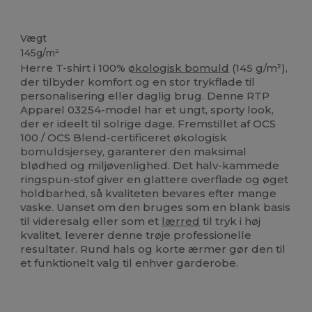
Økologisk
Høj lagerbeholdning
Økologisk
Økologisk
Vægt
145g/m²
Herre T-shirt i 100%
økologisk bomuld
(145 g/m²),
der tilbyder komfort og en stor trykflade til
personalisering eller daglig brug. Denne RTP
Apparel 03254-model har et ungt, sporty look,
der er ideelt til solrige dage. Fremstillet af OCS
100 / OCS Blend-certificeret økologisk
bomuldsjersey, garanterer den maksimal
blødhed og miljøvenlighed. Det halv-kammede
ringspun-stof giver en glattere overflade og øget
holdbarhed, så kvaliteten bevares efter mange
vaske. Uanset om den bruges som en blank basis
til videresalg eller som et
lærred
til tryk i høj
kvalitet, leverer denne trøje professionelle
resultater. Rund hals og korte ærmer gør den til
et funktionelt valg til enhver garderobe.