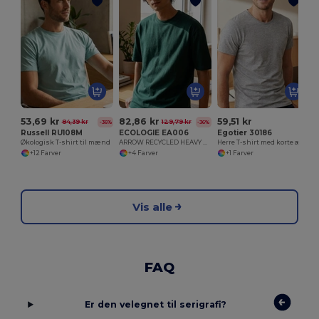
53,69 kr
82,86 kr
59,51 kr
84,39 kr
129,79 kr
-36%
-36%
Russell RU108M
ECOLOGIE EA006
Egotier 30186
Økologisk T-shirt til mænd
ARROW RECYCLED HEAVY OVERSIZE T
Herre T-shirt med korte ærmer i kæmmet bomuld
+12 Farver
+4 Farver
+1 Farver
Vis alle
FAQ
Er den velegnet til serigrafi?