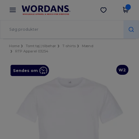
×
Wordans-app
Hent app
Bedre priser i appen!
Home
Tomt tøj | tilbehør
T-shirts
Mænd
RTP Apparel 03254
W2
Sendes om