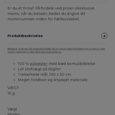
Er du et firma? Få fordele ved priser eksklusive
moms, når du betaler, bedes du angive dit
momsnummer inden for Fællesskabet.
Produktbeskrivelse
Bemærk, at farven på produktbilledet på grund af skærmkalibrering muligvis ikke
svarer nøjagtigt til den faktiske produktfarve.
100 %
polyester
med blød bomuldsfølelse
Let stofvægt på 65g/m²
Trekantede mål: 100 x 50 cm
Meget holdbart og letplejet materiale
VÆGT
16 g.
Høj lagerbeholdning
Vægt
65g/m²