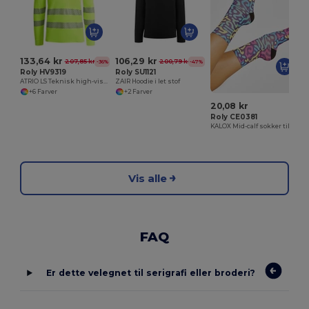
133,64 kr
106,29 kr
207,85 kr
200,79 kr
-36%
-47%
Roly HV9319
Roly SU1121
ATRIO LS Teknisk high-visibility langærmet polo shirt
ZAIR Hoodie i let stof
+6 Farver
+2 Farver
20,08 kr
Roly CE0381
KALOX Mid-calf sokker til sublimation
Vis alle
FAQ
Er dette velegnet til serigrafi eller broderi?