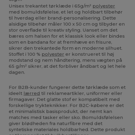
Unisex trekantet tørklæde i 65g/m²
polyester
med bomuldsfølelse, et let og holdbart tilbehør
til hverdag eller brand-personalisering. Dette
alsidige tilbehør måler 100 x 50 cm og tilbyder en
stor overflade til kreativ styling. Uanset om det
bæres om halsen for et klassisk look eller bindes
som en bandana for at fremhæve en frisure,
sikrer den trekantede form en moderne silhuet.
Stoffet i 100 %
polyester
er konstrueret til høj
modstand og nem håndtering, mens vægten på
65 g/m² sikrer, at det forbliver åndbart og let hele
dagen.
For B2B-kunder fungerer dette tørklæde som et
ideelt
lærred
til reklameartikler, uniformer eller
firmagaver. Det glatte stof er kompatibelt med
forskellige trykteknikker. For B2C-købere er det
et minimalistisk basisprodukt, der nemt kan
matches med tasker eller sko. Bomuldsfølelsen
giver blødheden fra naturfibre med det
syntetiske materiales holdbarhed. Dette produkt