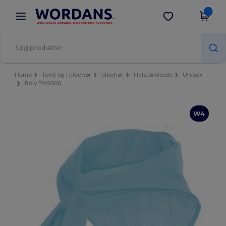
×
Wordans-app
Hent app
Bedre priser i appen!
Home
Tomt tøj | tilbehør
tilbehør
Halstørklæde
Unisex
Roly PN9006
W4