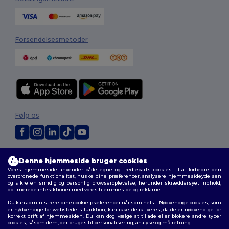
Forsendelsesmetoder
Følg os
2026. Alle rettigheder forbeholdes
Denne hjemmeside bruger cookies
Vilkår og Betingelser
|
Tilpasset politik
|
Fortrolighedspolitik
|
Politik for
Vores hjemmeside anvender både egne og tredjeparts cookies til at forbedre den
cookies
|
Sitemap
overordnede funktionalitet, huske dine præferencer, analysere hjemmesideydelsen
og sikre en smidig og personlig browseroplevelse, herunder skræddersyet indhold,
optimerede interaktioner med vores hjemmeside og reklame.
Du kan administrere dine cookie-præferencer når som helst. Nødvendige cookies, som
er nødvendige for webstedets funktion, kan ikke deaktiveres, da de er nødvendige for
korrekt drift af hjemmesiden. Du kan dog vælge at tillade eller blokere andre typer
cookies, såsom dem, der bruges til personalisering, analyse og målretning.