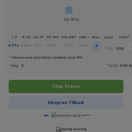
Sky Blue
1-7
8-23
24-71
72-143
144-287
288 +
Mere
Lager
Antal *
+
6.77
6.40
6.11
4.07
3.71
3.20
kr
kr
kr
kr
kr
kr
2000
100
x
* Denne vare skal købes i pakker med 100.
Valg:
0
Total:
0.00 k
Tilføj Til Kurv
Ekspres Tilbud
Hurtig levering