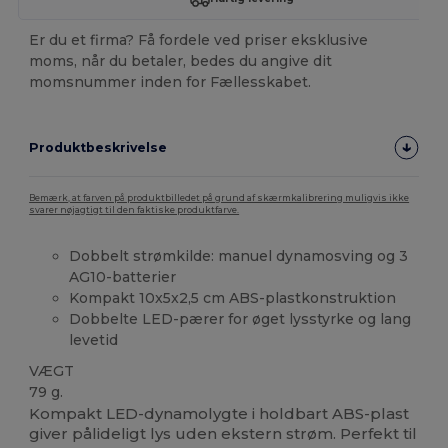
Er du et firma? Få fordele ved priser eksklusive
moms, når du betaler, bedes du angive dit
momsnummer inden for Fællesskabet.
Produktbeskrivelse
Bemærk, at farven på produktbilledet på grund af skærmkalibrering muligvis ikke
svarer nøjagtigt til den faktiske produktfarve.
Dobbelt strømkilde: manuel dynamosving og 3
AG10-batterier
Kompakt 10x5x2,5 cm ABS-plastkonstruktion
Dobbelte LED-pærer for øget lysstyrke og lang
levetid
VÆGT
79 g.
Kompakt LED-dynamolygte i holdbart ABS-plast
giver pålideligt lys uden ekstern strøm. Perfekt til