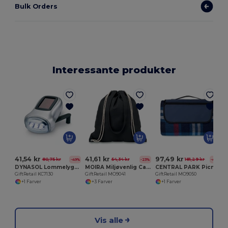
Bulk Orders
Interessante produkter
41,54 kr
41,61 kr
97,49 kr
80,75 kr
54,34 kr
181,29 kr
-49%
-23%
-46%
DYNASOL Lommelygte ECO
MOIRA Miljøvenlig Canvas Indkøbstaske med Snor
CENTRAL PARK Picnic tæppe
GiftRetail KC7130
GiftRetail MO9041
GiftRetail MO9050
+1 Farver
+3 Farver
+1 Farver
Vis alle