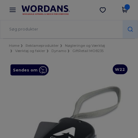
×
Wordans-app
Hent app
Bedre priser i appen!
Home
Reklameprodukter
Nøgleringe og Værktøj
Værktøj og fakler
Dynamo
GiftRetail MO8235
W22
Sendes om