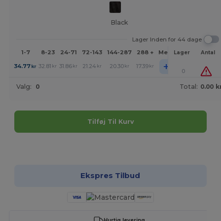
Black
Lager Inden for 44 dage
1-7
8-23
24-71
72-143
144-287
288 +
Mere
Lager
Antal
+
34.77
32.81
31.86
21.24
20.30
17.39
kr
kr
kr
kr
kr
kr
0
Valg:
0
Total:
0.00 k
Tilføj Til Kurv
Tilpas det!
Ekspres Tilbud
Hurtig levering