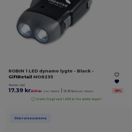
ROBIN 1 LED dynamo lygte
- Black
-
GiftRetail
MO8235
Starter ved
17.39 kr
|
-
18
%
21.17 kr
inkl. Mødre
13.91 kr
ekskl. Mødre
Gratis fragt ved 1 499 kr fra dette lager!
Størrelsesskema