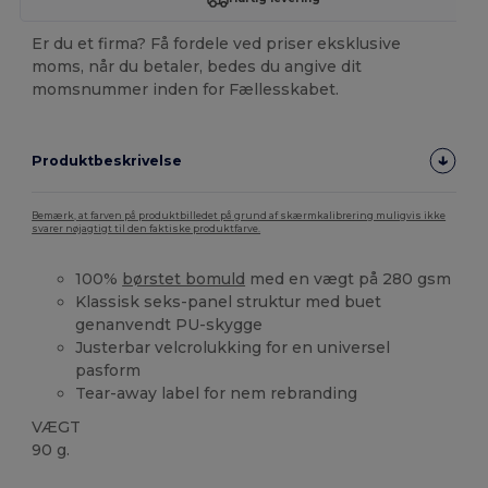
Er du et firma? Få fordele ved priser eksklusive
moms, når du betaler, bedes du angive dit
momsnummer inden for Fællesskabet.
Produktbeskrivelse
Bemærk, at farven på produktbilledet på grund af skærmkalibrering muligvis ikke
svarer nøjagtigt til den faktiske produktfarve.
100%
børstet bomuld
med en vægt på 280 gsm
Klassisk seks-panel struktur med buet
genanvendt PU-skygge
Justerbar velcrolukking for en universel
pasform
Tear-away label for nem rebranding
VÆGT
90 g.
Økologisk