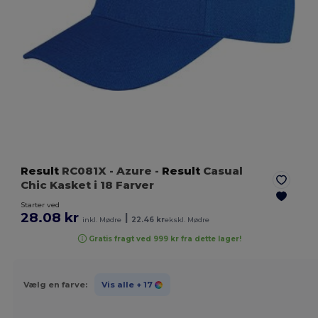
Result
RC081X
- Azure
-
Result
Casual
Chic Kasket i 18 Farver
Starter ved
28.08 kr
|
inkl. Mødre
22.46 kr
ekskl. Mødre
Gratis fragt ved 999 kr fra dette lager!
Vælg en farve:
Vis alle
+ 17