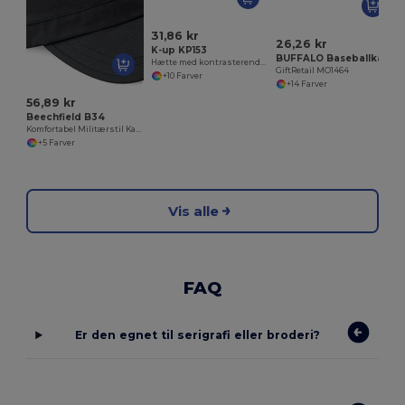
31,86 kr
26,26 kr
K-up KP153
BUFFALO Baseballkasket med 6 paneler
Hætte med kontrasterende sandwich - 6 paneler
GiftRetail MO1464
+10 Farver
+14 Farver
56,89 kr
Beechfield B34
Komfortabel Militærstil Kasket i Bomuld
+5 Farver
Vis alle
FAQ
Er den egnet til serigrafi eller broderi?