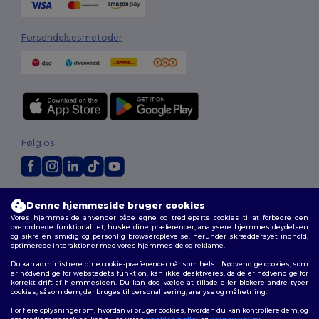
Forsendelsesmetoder
Følg os
2026. Alle rettigheder forbeholdes
Denne hjemmeside bruger cookies
Vilkår og Betingelser
|
Tilpasset politik
|
Fortrolighedspolitik
|
Politik for
Vores hjemmeside anvender både egne og tredjeparts cookies til at forbedre den
cookies
|
Sitemap
overordnede funktionalitet, huske dine præferencer, analysere hjemmesideydelsen
og sikre en smidig og personlig browseroplevelse, herunder skræddersyet indhold,
optimerede interaktioner med vores hjemmeside og reklame.
Du kan administrere dine cookie-præferencer når som helst. Nødvendige cookies, som
er nødvendige for webstedets funktion, kan ikke deaktiveres, da de er nødvendige for
korrekt drift af hjemmesiden. Du kan dog vælge at tillade eller blokere andre typer
cookies, såsom dem, der bruges til personalisering, analyse og målretning.
For flere oplysninger om, hvordan vi bruger cookies, hvordan du kan kontrollere dem, og