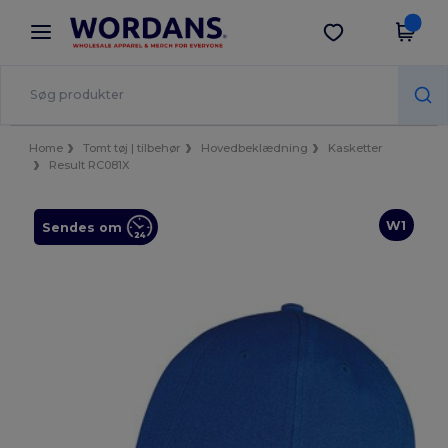
×
Wordans-app
Hent app
Bedre priser i appen!
Home
Tomt tøj | tilbehør
Hovedbeklædning
Kasketter
Result RC081X
W1
Sendes om