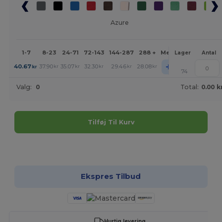
Azure
1-7
8-23
24-71
72-143
144-287
288 +
Mere
Lager
Antal
+
40.67
37.90
35.07
32.30
29.46
28.08
kr
kr
kr
kr
kr
kr
74
Valg:
0
Total:
0.00 k
Tilføj Til Kurv
Tilpas det!
Ekspres Tilbud
Hurtig levering