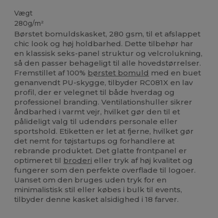
Vægt
280g/m²
Børstet bomuldskasket, 280 gsm, til et afslappet
chic look og høj holdbarhed. Dette tilbehør har
en klassisk seks-panel struktur og velcrolukning,
så den passer behageligt til alle hovedstørrelser.
Fremstillet af 100%
børstet bomuld
med en buet
genanvendt PU-skygge, tilbyder RC081X en lav
profil, der er velegnet til både hverdag og
professionel branding. Ventilationshuller sikrer
åndbarhed i varmt vejr, hvilket gør den til et
pålideligt valg til udendørs personale eller
sportshold. Etiketten er let at fjerne, hvilket gør
det nemt for tøjstartups og forhandlere at
rebrande produktet. Det glatte frontpanel er
optimeret til
broderi
eller tryk af høj kvalitet og
fungerer som den perfekte overflade til logoer.
Uanset om den bruges uden tryk for en
minimalistisk stil eller købes i bulk til events,
tilbyder denne kasket alsidighed i 18 farver.