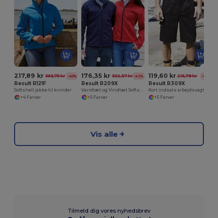
217,89 kr
176,35 kr
119,60 kr
363,75 kr
302,57 kr
215,78 kr
-40%
-42%
-45%
Result R121F
Result R209X
Result R309X
Softshell jakke til kvinder
Vandtæt og Vindtæt Softshell Jakke til Damer
Kort indsats arbejdsvagt
+4 Farver
+5 Farver
+5 Farver
Vis alle
Tilmeld dig vores nyhedsbrev