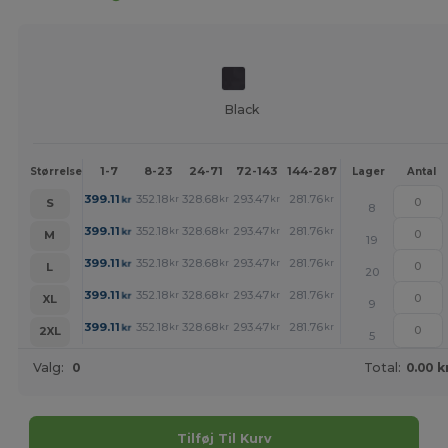
Black
1-7
8-23
24-71
72-143
144-287
288 +
Mere
Størrelse
Lager
Antal
+
399.11
352.18
328.68
293.47
281.76
269.98
kr
kr
kr
kr
kr
kr
S
8
+
399.11
352.18
328.68
293.47
281.76
269.98
kr
kr
kr
kr
kr
kr
M
19
+
399.11
352.18
328.68
293.47
281.76
269.98
kr
kr
kr
kr
kr
kr
L
20
+
399.11
352.18
328.68
293.47
281.76
269.98
kr
kr
kr
kr
kr
kr
XL
9
+
399.11
352.18
328.68
293.47
281.76
269.98
kr
kr
kr
kr
kr
kr
2XL
5
Valg:
0
Total:
0.00 k
Tilføj Til Kurv