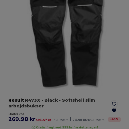
Result
R473X
- Black
- Softshell slim
arbejdsbukser
Starter ved
269.98 kr
|
-
45
%
493.47 kr
inkl. Mødre
215.98 kr
ekskl. Mødre
Gratis fragt ved 999 kr fra dette lager!