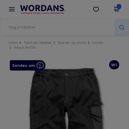
×
Wordans-app
Hent app
Bedre priser i appen!
Home
Tomt tøj | tilbehør
Bukser og shorts
Unisex
Result R473X
W1
Sendes om