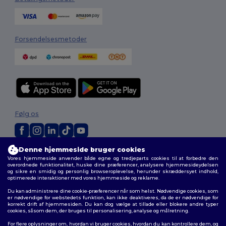
Forsendelsesmetoder
Følg os
Denne hjemmeside bruger cookies
2026. Alle rettigheder forbeholdes
Vores hjemmeside anvender både egne og tredjeparts cookies til at forbedre den
Vilkår og Betingelser
|
Tilpasset politik
|
Fortrolighedspolitik
|
Politik for
overordnede funktionalitet, huske dine præferencer, analysere hjemmesideydelsen
cookies
|
Sitemap
og sikre en smidig og personlig browseroplevelse, herunder skræddersyet indhold,
optimerede interaktioner med vores hjemmeside og reklame.
Du kan administrere dine cookie-præferencer når som helst. Nødvendige cookies, som
er nødvendige for webstedets funktion, kan ikke deaktiveres, da de er nødvendige for
korrekt drift af hjemmesiden. Du kan dog vælge at tillade eller blokere andre typer
cookies, såsom dem, der bruges til personalisering, analyse og målretning.
For flere oplysninger om, hvordan vi bruger cookies, hvordan du kan kontrollere dem, og