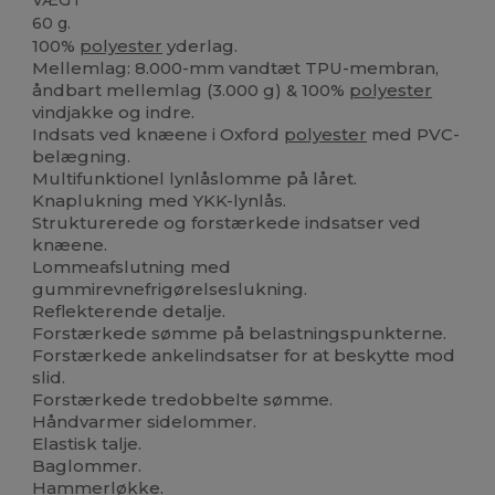
VÆGT
60 g.
100%
polyester
yderlag.
Mellemlag: 8.000-mm vandtæt TPU-membran,
åndbart mellemlag (3.000 g) & 100%
polyester
vindjakke og indre.
Indsats ved knæene i Oxford
polyester
med PVC-
belægning.
Multifunktionel lynlåslomme på låret.
Knaplukning med YKK-lynlås.
Strukturerede og forstærkede indsatser ved
knæene.
Lommeafslutning med
gummirevnefrigørelseslukning.
Reflekterende detalje.
Forstærkede sømme på belastningspunkterne.
Forstærkede ankelindsatser for at beskytte mod
slid.
Forstærkede tredobbelte sømme.
Håndvarmer sidelommer.
Elastisk talje.
Baglommer.
Hammerløkke.