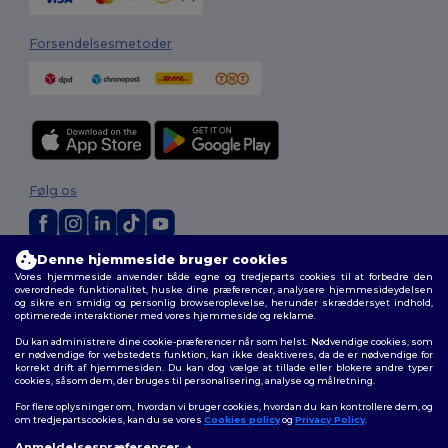
Forsendelsesmetoder
Følg os
Denne hjemmeside bruger cookies
2026. Alle rettigheder forbeholdes
Vores hjemmeside anvender både egne og tredjeparts cookies til at forbedre den
Vilkår og Betingelser
|
Tilpasset politik
|
Fortrolighedspolitik
|
Politik for
overordnede funktionalitet, huske dine præferencer, analysere hjemmesideydelsen
cookies
|
Sitemap
og sikre en smidig og personlig browseroplevelse, herunder skræddersyet indhold,
optimerede interaktioner med vores hjemmeside og reklame.
Du kan administrere dine cookie-præferencer når som helst. Nødvendige cookies, som
er nødvendige for webstedets funktion, kan ikke deaktiveres, da de er nødvendige for
korrekt drift af hjemmesiden. Du kan dog vælge at tillade eller blokere andre typer
cookies, såsom dem, der bruges til personalisering, analyse og målretning.
For flere oplysninger om, hvordan vi bruger cookies, hvordan du kan kontrollere dem, og
om tredjepartscookies, kan du se vores
Cookies policy
og
Privacy Policy
.
Anmeldelsespræferencer