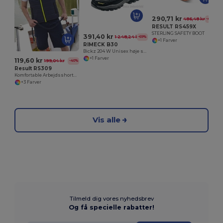
290,71 kr
486,48 kr
-40%
RESULT RS459X
STERLING SAFETY BOOT
391,40 kr
1 248,24 kr
-69%
+1 Farver
RIMECK B30
Bickz 204 W Unisex høje sikkerhedssko
+1 Farver
119,60 kr
199,04 kr
-40%
Result RS309
Komfortable Arbejdsshorts med Reflekterende Detaljer
+3 Farver
Vis alle
Tilmeld dig vores nyhedsbrev
Og få specielle rabatter!