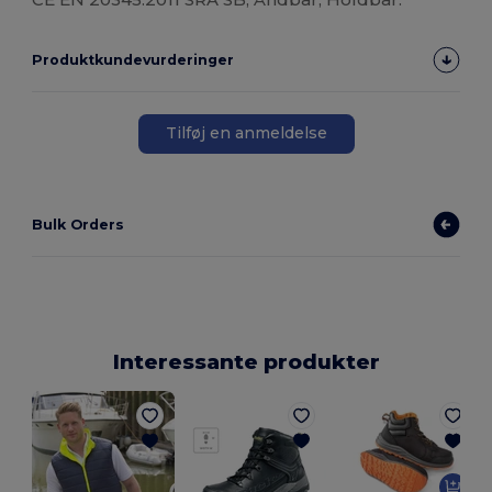
Produktkundevurderinger
Tilføj en anmeldelse
Bulk Orders
Interessante produkter
S