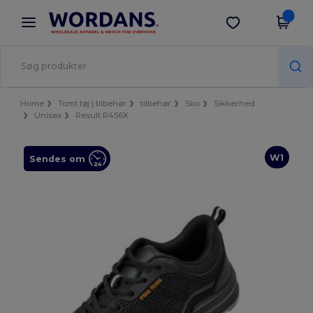
×
Wordans-app
Hent app
Bedre priser i appen!
Home
Tomt tøj | tilbehør
tilbehør
Sko
Sikkerhed
Unisex
Result R456X
W1
Sendes om