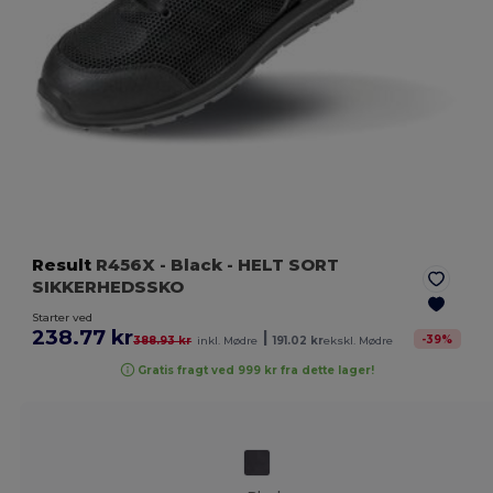
Result
R456X
- Black
- HELT SORT
SIKKERHEDSSKO
Starter ved
238.77 kr
|
-
39
%
388.93 kr
inkl. Mødre
191.02 kr
ekskl. Mødre
Gratis fragt ved 999 kr fra dette lager!