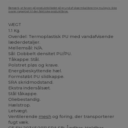
Bemærk, at farven på produktbilledet på grund af skærmkalibrering muligvis ikke
svarer nøjagtigt til den faktiske produktfarve.
VÆGT
1.1 Kg.
Overdel: Termoplastisk PU med vandafvisende
læderdetaljer.
Mellemsål: N/A.
Sål: Dobbelt densitet PU/PU.
Tåkappe: Stål.
Polstret pløs og krave.
Energibeskyttende hæl.
Formstøbt PU slidkappe.
SRA skridmodstand.
Ekstra indersålsæt.
Stål tåkappe.
Oliebestandig.
Hælstrop.
Letvægt.
Ventilerende
mesh
og foring, der transporterer
fugt væk.
CE EN 20345:2011 SRA SB; Åndbar, Holdbar.