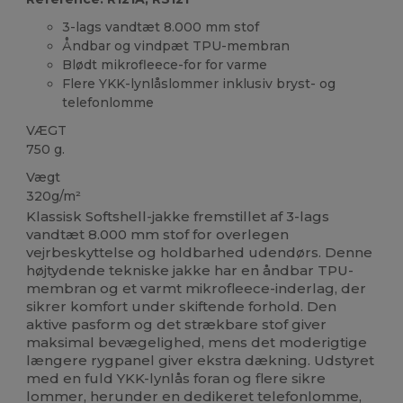
3-lags vandtæt 8.000 mm stof
Åndbar og vindpæt TPU-membran
Blødt mikrofleece-for for varme
Flere YKK-lynlåslommer inklusiv bryst- og
telefonlomme
VÆGT
750 g.
Vægt
320g/m²
Klassisk Softshell-jakke fremstillet af 3-lags
vandtæt 8.000 mm stof for overlegen
vejrbeskyttelse og holdbarhed udendørs. Denne
højtydende tekniske jakke har en åndbar TPU-
membran og et varmt mikrofleece-inderlag, der
sikrer komfort under skiftende forhold. Den
aktive pasform og det strækbare stof giver
maksimal bevægelighed, mens det moderigtige
længere rygpanel giver ekstra dækning. Udstyret
med en fuld YKK-lynlås foran og flere sikre
lommer, herunder en dedikeret telefonlomme,