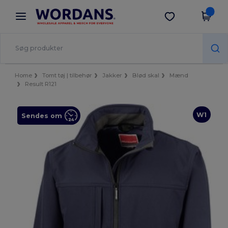
×
Wordans-app
Hent app
Bedre priser i appen!
Home
Tomt tøj | tilbehør
Jakker
Blød skal
Mænd
Result R121
W1
Sendes om