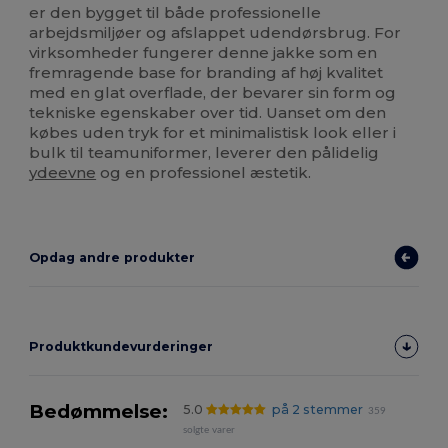
er den bygget til både professionelle
arbejdsmiljøer og afslappet udendørsbrug. For
virksomheder fungerer denne jakke som en
fremragende base for branding af høj kvalitet
med en glat overflade, der bevarer sin form og
tekniske egenskaber over tid. Uanset om den
købes uden tryk for et minimalistisk look eller i
bulk til teamuniformer, leverer den pålidelig
ydeevne
og en professionel æstetik.
Opdag andre produkter
Produktkundevurderinger
Bedømmelse:
5.0
på 2 stemmer
359
solgte varer