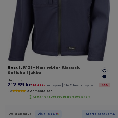
Result
R121
- Marineblå
- Klassisk
Softshell jakke
Starter ved
217.89 kr
|
-
44
%
392.49 kr
inkl. Mødre
174.31 kr
ekskl. Mødre
5.0
2 Anmeldelser
Gratis fragt ved 999 kr fra dette lager!
Vælg en farve:
Vis alle
+ 5
Størrelsesskema