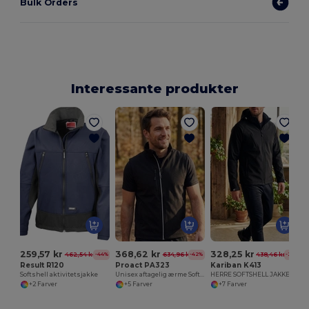
Bulk Orders
Interessante produkter
259,57 kr
368,62 kr
328,25 kr
462,54 kr
634,96 kr
438,46 kr
-44%
-42%
-25%
Result R120
Proact PA323
Kariban K413
Softshell aktivitetsjakke
Unisex aftagelig ærme Softshell jakke
HERRE SOFTSHELL JAKKE MED HÆTTE
+2 Farver
+5 Farver
+7 Farver