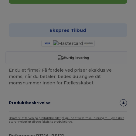
Tilpas det!
Ekspres Tilbud
Hurtig levering
Er du et firma? Få fordele ved priser eksklusive
moms, når du betaler, bedes du angive dit
momsnummer inden for Fællesskabet.
Produktbeskrivelse
Bemærk, at farven på produktbilledet på grund af skærmkalibrering muligvis ikke
svarer nøjagtigt til den faktiske produktfarve.
Reference: R121A, RS121