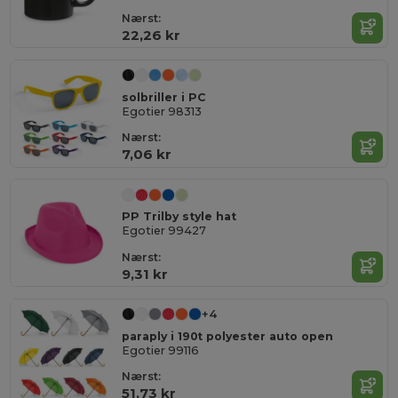
Nærst:
22,26 kr
solbriller i PC
Egotier 98313
Nærst:
7,06 kr
PP Trilby style hat
Egotier 99427
Nærst:
9,31 kr
+4
paraply i 190t polyester auto open
Egotier 99116
Nærst:
51,73 kr