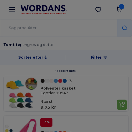
×
Wordans-app
Hent app
Bedre priser i appen!
Tomt tøj
engros og detail
Sorter efter
Filter
10000 results.
+3
Polyester kasket
Egotier 99547
Nærst:
9,75 kr
-3%