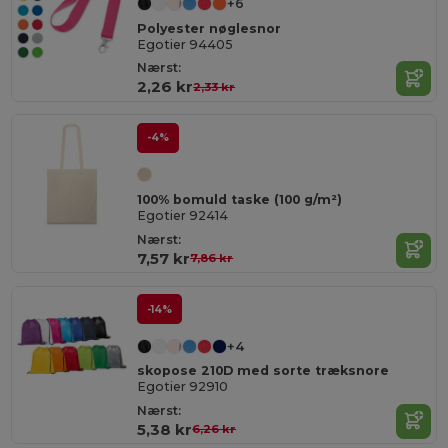
+6
Polyester nøglesnor
Egotier 94405
Nærst:
2,26 kr
2,33 kr
-4%
100% bomuld taske (100 g/m²)
Egotier 92414
Nærst:
7,57 kr
7,86 kr
-14%
+4
skopose 210D med sorte træksnore
Egotier 92910
Nærst:
5,38 kr
6,26 kr