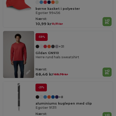
børne kasket i polyester
Egotier 99456
Nærst:
10,99 kr
11,71 kr
-59%
+31
Gildan GN910
Herre rund hals sweatshirt
Nærst:
68,46 kr
168,78 kr
-21%
+8
aluminiums kuglepen med clip
Egotier 91311
Nærst: