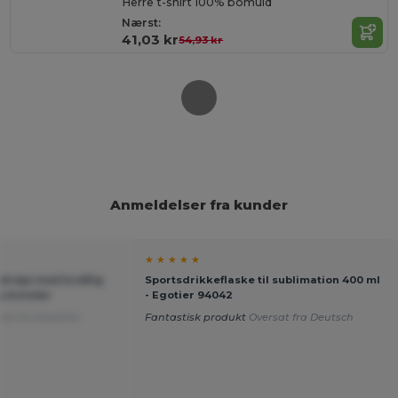
Herre t-shirt 100% bomuld
Nærst:
41,03 kr
54,93 kr
Anmeldelser fra kunder
★ ★ ★ ★ ★
etrøje med kraftig
Sportsdrikkeflaske til sublimation 400 ml
g kvinder
- Egotier 94042
sat fra Español
Fantastisk produkt
Oversat fra Deutsch