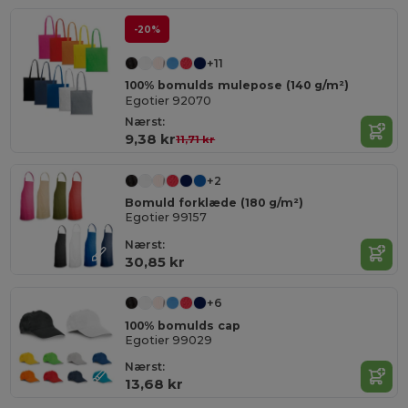
-20%
+11
100% bomulds mulepose (140 g/m²)
Egotier 92070
Nærst:
9,38 kr
11,71 kr
+2
Bomuld forklæde (180 g/m²)
Egotier 99157
Nærst:
30,85 kr
+6
100% bomulds cap
Egotier 99029
Nærst:
13,68 kr