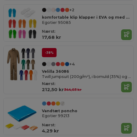
+2
komfortable klip klapper i EVA og med PVC rem
Egotier 95085
Nærst:
17,68 kr
-38%
+4
Velilla 36086
Twill jumpsuit (200g/m²), i bomuld (35%) og polyester (65%)
Nærst:
212,50 kr
344,03 kr
Vandtæt poncho
Egotier 99213
Nærst:
4,29 kr