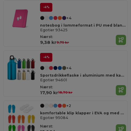
-4%
+4
notesbog i lommeformat i PU med blanke sider
Egotier 93425
Nærst:
9,38 kr
9,75 kr
-4%
+4
Sportsdrikkeflaske i aluminium med karabin , kan rumme op til 400 ml
Egotier 94601
Nærst:
17,90 kr
18,70 kr
+2
komfortable klip klapper i EVA og med PVC rem
Egotier 95084
Nærst: