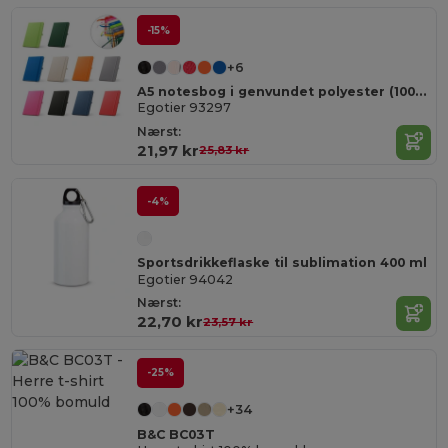
-15%
+6
A5 notesbog i genvundet polyester (100% rPET) linjeret sider
Egotier 93297
Nærst:
21,97 kr
25,83 kr
-4%
Sportsdrikkeflaske til sublimation 400 ml
Egotier 94042
Nærst:
22,70 kr
23,57 kr
-25%
+34
B&C BC03T