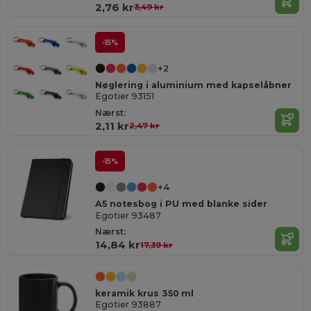
2,76 kr
3,49 kr
-15%
+2
Nøglering i aluminium med kapselåbner
Egotier 93151
Nærst:
2,11 kr
2,47 kr
-15%
+4
A5 notesbog i PU med blanke sider
Egotier 93487
Nærst:
14,84 kr
17,39 kr
keramik krus 350 ml
Egotier 93887