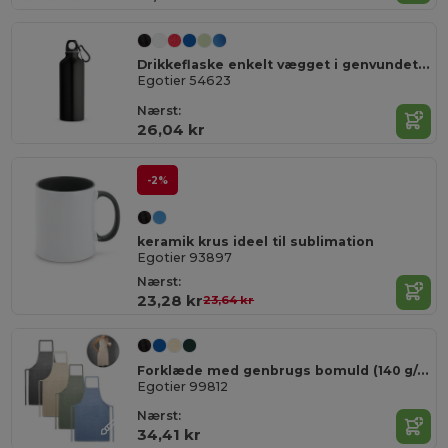
Drikkeflaske enkelt vægget i genvundet alu med karabinhage 530 ml
Egotier 54623
Nærst:
26,04 kr
-2%
keramik krus ideel til sublimation
Egotier 93897
Nærst:
23,28 kr
23,64 kr
Forklæde med genbrugs bomuld (140 g/m²)
Egotier 99812
Nærst:
34,41 kr