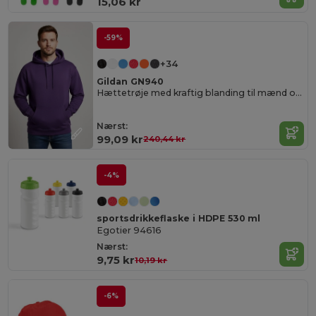
15,06 kr
-59%
+34
Gildan GN940
Hættetrøje med kraftig blanding til mænd og kvinder
Nærst:
99,09 kr
240,44 kr
-4%
sportsdrikkeflaske i HDPE 530 ml
Egotier 94616
Nærst:
9,75 kr
10,19 kr
-6%