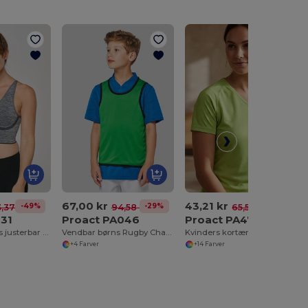
67,00 kr
43,21 kr
-49%
-29%
-34%
,37 kr
94,58 kr
65,55 kr
031
Proact PA046
Proact PA477
Kvinders sømløs justerbar bh
Vendbar børns Rugby Chasuble
Kvinders kortærmet sportst-shirt med V-udskæring
+4 Farver
+14 Farver