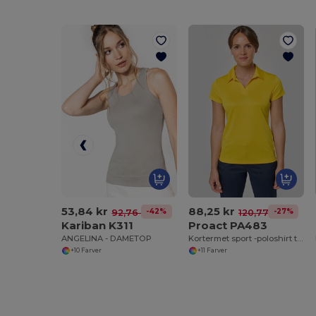
53,84 kr
88,25 kr
-42%
-27%
92,76 kr
120,77 kr
Kariban K311
Proact PA483
ANGELINA - DAMETOP
Kortermet sport -poloshirt til kvinder
+10 Farver
+11 Farver