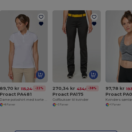
89,70 kr
270,34 kr
97,78 kr
-22%
-38%
115,24 kr
434,68 kr
193
Proact PA481
Proact PA175
Proact PA
Dame poloshirt med korte ærmer
Golfbukser til kvinder
+8 Farver
+3 Farver
+1 Farver