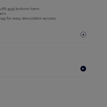
cuffs
and
bottom hem.
hem.
 tag for easy decoration access.