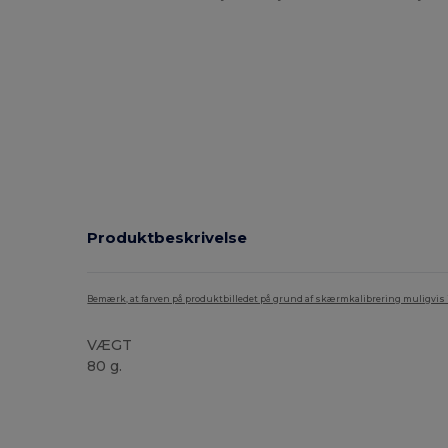
Produktbeskrivelse
Bemærk, at farven på produktbilledet på grund af skærmkalibrering muligvis ik
VÆGT
80 g.
Høj lagerbeholdning