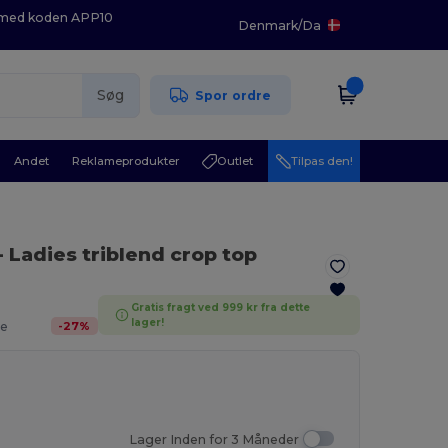
K med koden APP10
Denmark
/
Da
Søg
Spor ordre
Andet
Reklameprodukter
Outlet
Tilpas den!
- Ladies triblend crop top
Gratis fragt ved 999 kr fra dette
.
lager!
-
27
%
e
Lager Inden for 3 Måneder