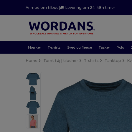
Anmod om tilbud
|
Levering om 24-48h timer
Mærker
T-shirts
Sved og fleece
Tasker
Polo
Home
Tomt tøj | tilbehør
T-shirts
Tanktop
Kv