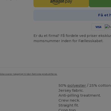
Få et 
Er du et firma? Få fordele ved priser ekskl
momsnummer inden for Fællesskabet.
ke svarer nøjagtigt til den faktiske produktfarve.
50%
polyester
/ 25% cotton 
Jersey fabric.
Anti-pilling treatment.
Crew neck.
Straight fit.
Crop top.