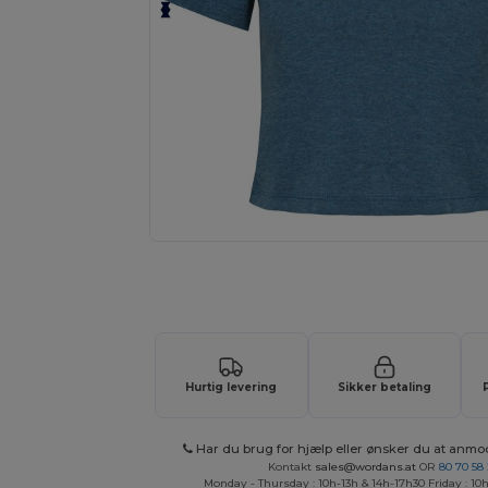
Anmod om et tilpasset tilbud på di
Hurtig levering
Sikker betaling
Har du brug for hjælp eller ønsker du at anmo
Kontakt
sales@wordans.at
OR
80 70 58
Monday - Thursday : 10h-13h & 14h-17h30 Friday : 10h