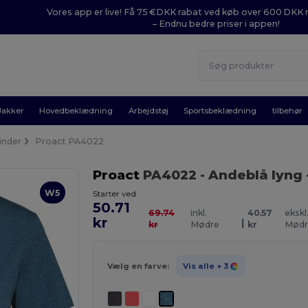
Vores app er live! Få 75 €DKK rabat ved køb over 600 DK
– Endnu bedre priser i appen!
Jakker
Hovedbeklædning
Arbejdstøj
Sportsbeklædning
tilbehør
inder
Proact PA4022
Proact
PA4022
- Andeblå lyng
W5
Starter ved
50.71
69.74
inkl.
40.57
ekskl
kr
|
kr
Mødre
kr
Mødr
Vælg en farve:
Vis alle
+ 3