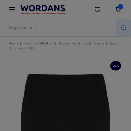
×
Wordans-app
Hent app
Bedre priser i appen!
Home
Tomt tøj | tilbehør
Bukser og shorts
Shorts
Børn
Proact PA153
W5