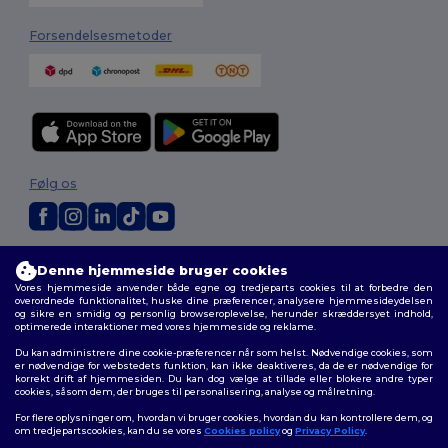
Forsendelsesmetoder
Følg os
2026. Alle rettigheder forbeholdes
Denne hjemmeside bruger cookies
Vilkår og Betingelser
|
Tilpasset politik
|
Fortrolighedspolitik
|
Politik for
Vores hjemmeside anvender både egne og tredjeparts cookies til at forbedre den
cookies
|
Sitemap
overordnede funktionalitet, huske dine præferencer, analysere hjemmesideydelsen
og sikre en smidig og personlig browseroplevelse, herunder skræddersyet indhold,
optimerede interaktioner med vores hjemmeside og reklame.
Du kan administrere dine cookie-præferencer når som helst. Nødvendige cookies, som
er nødvendige for webstedets funktion, kan ikke deaktiveres, da de er nødvendige for
korrekt drift af hjemmesiden. Du kan dog vælge at tillade eller blokere andre typer
cookies, såsom dem, der bruges til personalisering, analyse og målretning.
For flere oplysninger om, hvordan vi bruger cookies, hvordan du kan kontrollere dem, og
om tredjepartscookies, kan du se vores
Cookies policy
og
Privacy Policy
.