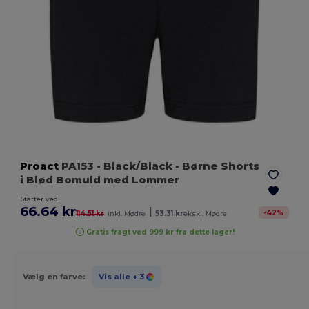
Proact
PA153
- Black/Black
- Børne Shorts
i Blød Bomuld med Lommer
Starter ved
66.64 kr
|
-
42
%
114.51 kr
inkl. Mødre
53.31 kr
ekskl. Mødre
Gratis fragt ved 999 kr fra dette lager!
Vælg en farve:
Vis alle
+ 3