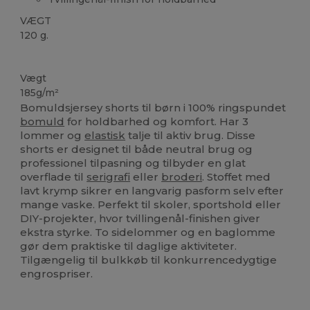
VÆGT
120 g.
Høj lagerbeholdning
Vægt
185g/m²
Bomuldsjersey shorts til børn i 100% ringspundet
bomuld
for holdbarhed og komfort. Har 3
lommer og
elastisk
talje til aktiv brug. Disse
shorts er designet til både neutral brug og
professionel tilpasning og tilbyder en glat
overflade til
serigrafi
eller
broderi
. Stoffet med
lavt krymp sikrer en langvarig pasform selv efter
mange vaske. Perfekt til skoler, sportshold eller
DIY-projekter, hvor tvillingenål-finishen giver
ekstra styrke. To sidelommer og en baglomme
gør dem praktiske til daglige aktiviteter.
Tilgængelig til bulkkøb til konkurrencedygtige
engrospriser.