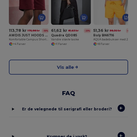
113,78 kr
61,62 kr
51,36 kr
175,98 kr
81,63 kr
99,30 kr
-35%
-25%
-48%
AWDIS JUST HOODS JH080
Quadra QD085
Roly BN6716
Komfortable Campus Shorts med Lommer og Snor
Vandre støvle taske
AQUA badebukser med 2 sidelommer
+4 Farver
+1 Farver
+8 Farver
Vis alle
FAQ
Er de velegnede til serigrafi eller broderi?
Krymper de i vask?