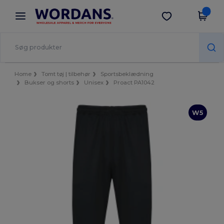
×
Wordans-app
Hent app
Bedre priser i appen!
Home
Tomt tøj | tilbehør
Sportsbeklædning
Bukser og shorts
Unisex
Proact PA1042
W5