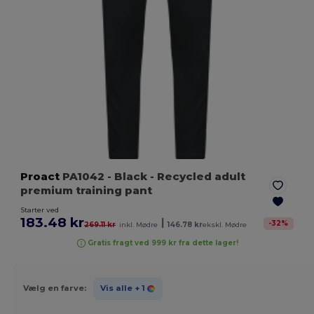
Proact
PA1042
- Black
- Recycled adult
premium training pant
Starter ved
183.48 kr
|
-
32
%
269.11 kr
inkl. Mødre
146.78 kr
ekskl. Mødre
Gratis fragt ved 999 kr fra dette lager!
Vælg en farve:
Vis alle
+ 1