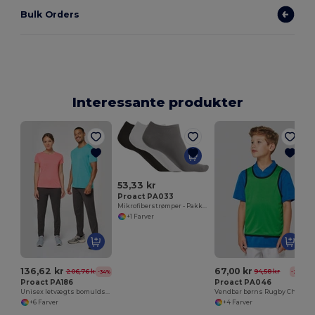
Bulk Orders
Interessante produkter
53,33 kr
Proact PA033
Mikrofiberstrømper - Pakke med 3 par
+1 Farver
136,62 kr
67,00 kr
206,76 kr
94,58 kr
-34%
-29%
Proact PA186
Proact PA046
Unisex letvægts bomuldsjogger
Vendbar børns Rugby Chasuble
+6 Farver
+4 Farver