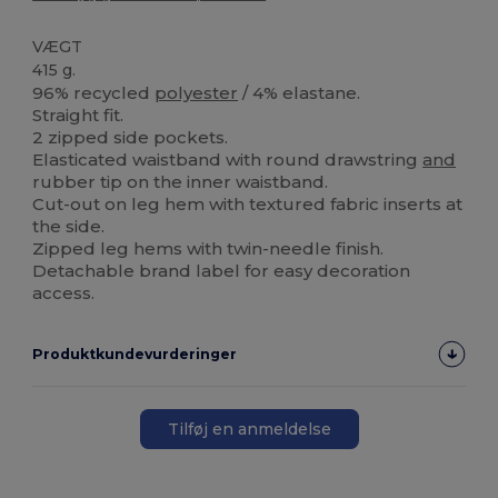
VÆGT
415 g.
96% recycled
polyester
/ 4% elastane.
Straight fit.
2 zipped side pockets.
Elasticated waistband with round drawstring
and
rubber tip on the inner waistband.
Cut-out on leg hem with textured fabric inserts at
the side.
Zipped leg hems with twin-needle finish.
Detachable brand label for easy decoration
access.
Produktkundevurderinger
Tilføj en anmeldelse