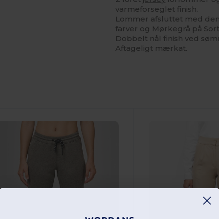
varmeforseglet finish.
Lommer afsluttet med den k
farver og Mørkegrå på Sor
Dobbelt nål finish ved sø
Aftageligt mærkat.