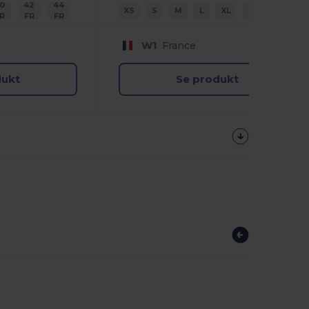
0
42
44
XS
S
M
L
XL
2XL
R
FR
FR
W1
France
dukt
Se produkt