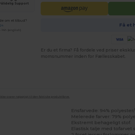
Pålidelig Support
de om et tilbud?
Få et 
 24
-14h (english)
Er du et firma? Få fordele ved priser ekskl
momsnummer inden for Fællesskabet.
ke svarer nøjagtigt til den faktiske produktfarve.
Ensfarvede: 94% polyeste
Melerede farver: 79% poly
Ekstremt behageligt stof.
Elastisk talje med tofarvet
2 foret
jersey
forlommer og