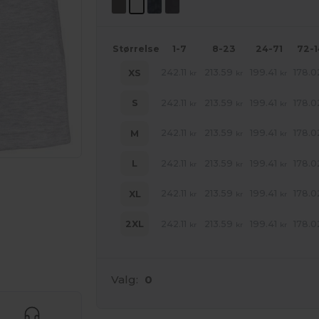
Størrelse
1-7
8-23
24-71
72-
242.11
213.59
199.41
178.0
XS
kr
kr
kr
242.11
213.59
199.41
178.0
S
kr
kr
kr
242.11
213.59
199.41
178.0
M
kr
kr
kr
242.11
213.59
199.41
178.0
L
kr
kr
kr
242.11
213.59
199.41
178.0
XL
kr
kr
kr
242.11
213.59
199.41
178.0
2XL
kr
kr
kr
ne produkter
Valg:
0