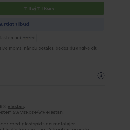
Tilføj Til Kurv
hurtigt tilbud
usive moms, når du betaler, bedes du angive dit
r/6%
elastan
.
ester/15% viskose/6%
elastan
.
 snor med plastspids og metaløjer.
 1 lynlåslomme bagpå, kontrasterende