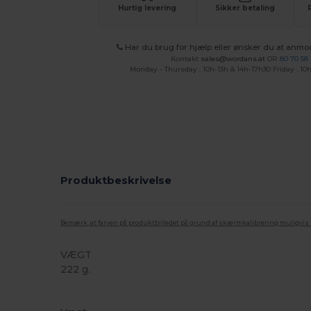
Hurtig levering
Sikker betaling
Har du brug for hjælp eller ønsker du at anmo
Kontakt
sales@wordans.at
OR
80 70 58
Monday - Thursday : 10h-13h & 14h-17h30 Friday : 10h
Produktbeskrivelse
Bemærk, at farven på produktbilledet på grund af skærmkalibrering muligvis ik
VÆGT
222 g.
Tåre væk