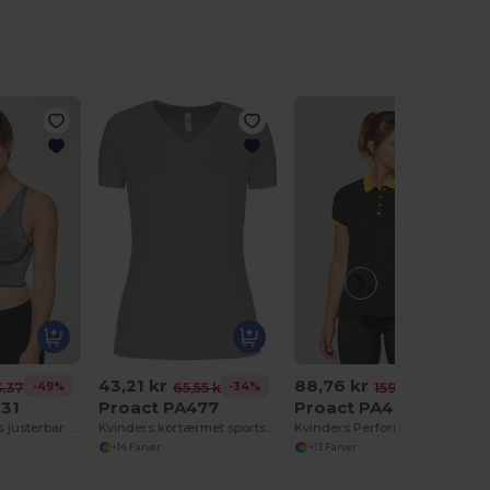
43,21 kr
88,76 kr
-49%
-34%
-44%
,37 kr
65,55 kr
159,90 kr
031
Proact PA477
Proact PA490
Kvinders sømløs justerbar bh
Kvinders kortærmet sportst-shirt med V-udskæring
Kvinders Performance Pique Polo Shirt
+14 Farver
+13 Farver