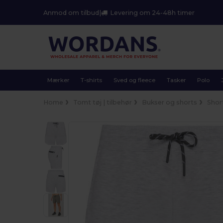
Anmod om tilbud
|
Levering om 24-48h timer
Mærker
T-shirts
Sved og fleece
Tasker
Polo
Home
Tomt tøj | tilbehør
Bukser og shorts
Shor