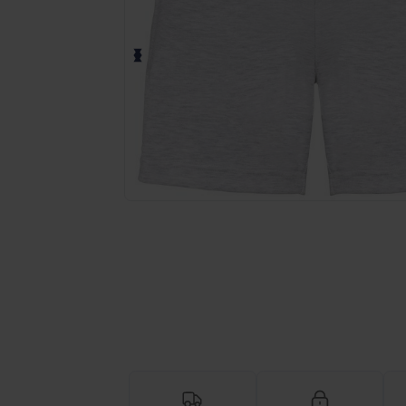
Anmod om et tilpasset tilbud på di