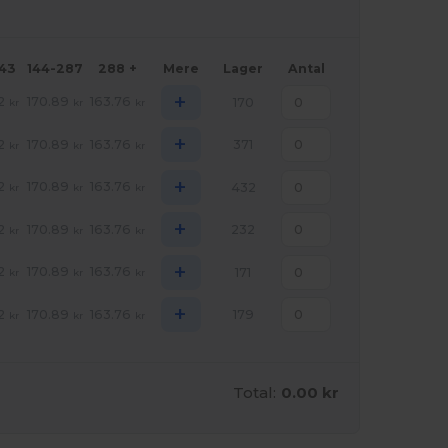
143
144-287
288 +
Mere
Lager
Antal
+
2
170.89
163.76
170
kr
kr
kr
+
2
170.89
163.76
371
kr
kr
kr
+
2
170.89
163.76
432
kr
kr
kr
+
2
170.89
163.76
232
kr
kr
kr
+
2
170.89
163.76
171
kr
kr
kr
+
2
170.89
163.76
179
kr
kr
kr
Total:
0.00 kr