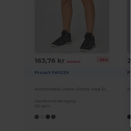
163,76 kr
2
-33%
243,15 kr
Proact PA1029
P
Komfortable Dame Shorts med Elastisk Talje
Elastik med løbegang
310 gsm