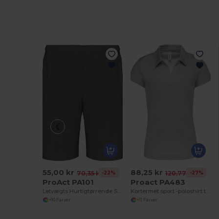
55,00 kr
88,25 kr
-22%
-27%
70,35 kr
120,77 kr
ProAct PA101
Proact PA483
Letvægts Hurtigtørrende Sportsshorts
Kortermet sport -poloshirt til kvinder
+10 Farver
+11 Farver