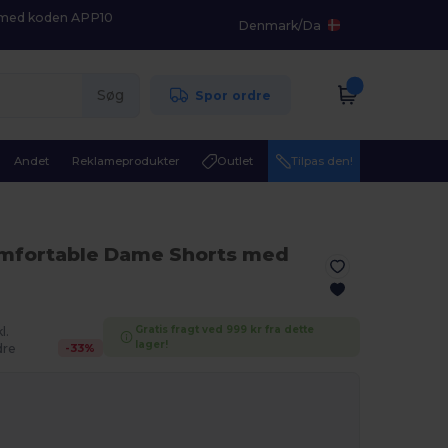
K med koden APP10
Denmark
/
Da
Søg
Spor ordre
Andet
Reklameprodukter
Outlet
Tilpas den!
mfortable Dame Shorts med
Gratis fragt ved 999 kr fra dette
l.
lager!
-
33
%
re