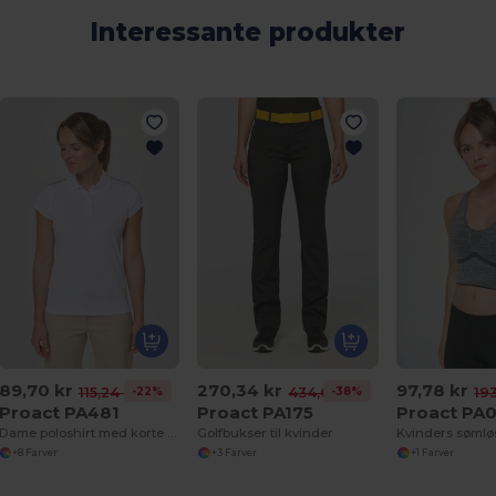
Interessante produkter
89,70 kr
270,34 kr
97,78 kr
-22%
-38%
115,24 kr
434,68 kr
193
Proact PA481
Proact PA175
Proact PA
Dame poloshirt med korte ærmer
Golfbukser til kvinder
+8 Farver
+3 Farver
+1 Farver