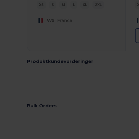
XS
S
M
L
XL
2XL
W5
France
Produktkundevurderinger
Bulk Orders