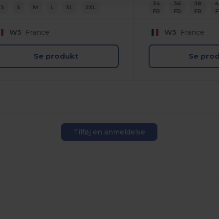
34
36
38
4
XS
S
M
L
XL
2XL
FR
FR
FR
F
W5
France
W5
France
Se produkt
Se pro
Tilføj en anmeldelse