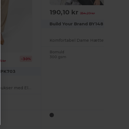
190,10 kr
-46%
354,29 kr
Build Your Brand BY148
Komfortabel Dame Hættetrøje med Kængurulomme
Bomuld
300 gsm
-30%
5 kr
 PK703
Komfortable Damebukser med Elastisk Talje