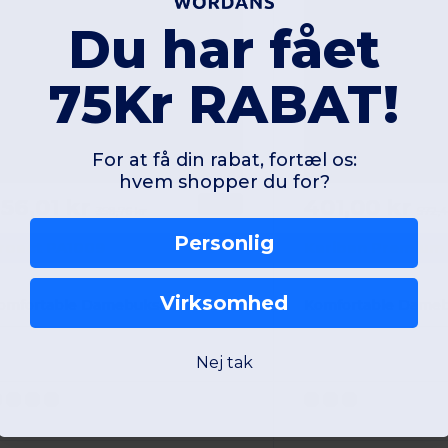
Du har fået
75Kr RABAT!
For at få din rabat, fortæl os:
hvem shopper du for?
56,01 kr
401,00 kr
-29%
358,76 kr
572,4
Personlig
roact PA1009
Kariban Premium
Virksomhed
Komfortable Damebukser med Moderne Slim Fit
Nej tak