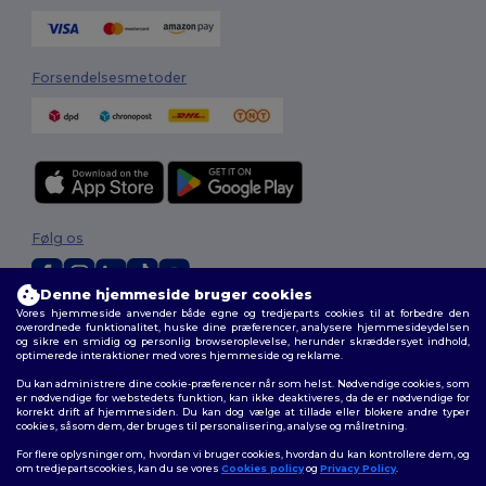
Forsendelsesmetoder
Følg os
Denne hjemmeside bruger cookies
Vores hjemmeside anvender både egne og tredjeparts cookies til at forbedre den
2026. Alle rettigheder forbeholdes
overordnede funktionalitet, huske dine præferencer, analysere hjemmesideydelsen
og sikre en smidig og personlig browseroplevelse, herunder skræddersyet indhold,
Vilkår og Betingelser
|
Tilpasset politik
|
Fortrolighedspolitik
|
Politik for
optimerede interaktioner med vores hjemmeside og reklame.
cookies
|
Sitemap
Du kan administrere dine cookie-præferencer når som helst. Nødvendige cookies, som
er nødvendige for webstedets funktion, kan ikke deaktiveres, da de er nødvendige for
korrekt drift af hjemmesiden. Du kan dog vælge at tillade eller blokere andre typer
cookies, såsom dem, der bruges til personalisering, analyse og målretning.
For flere oplysninger om, hvordan vi bruger cookies, hvordan du kan kontrollere dem, og
om tredjepartscookies, kan du se vores
Cookies policy
og
Privacy Policy
.