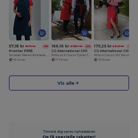
57,18 kr
166,16 kr
175,25 kr
91,74 kr
275,14 kr
234,11 kr
-38%
-40%
-25%
Premier PR115
CG International CI01
CG International CI03
Vandtæt Køkkenforklæde til Gastronomi
Potenza X Classic Eyelet Forklæde
Milano Classic Slit Waist Forklæde
+6 Farver
+7 Farver
+5 Farver
Vis alle
Tilmeld dig vores nyhedsbrev
Og få specielle rabatter!