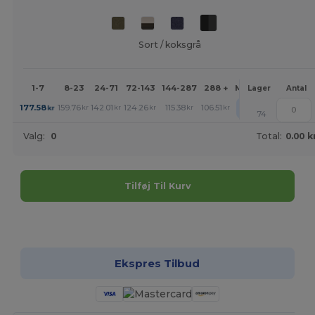
Sort / koksgrå
1-7
8-23
24-71
72-143
144-287
288 +
Mere
Lager
Antal
+
177.58
159.76
142.01
124.26
115.38
106.51
kr
kr
kr
kr
kr
kr
74
Valg:
0
Total:
0.00 k
Tilføj Til Kurv
Tilpas det!
Ekspres Tilbud