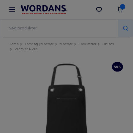
×
Wordans-app
Hent app
Bedre priser i appen!
Home
Tomt tøj | tilbehør
tilbehør
Forklæder
Unisex
Premier PR121
W5