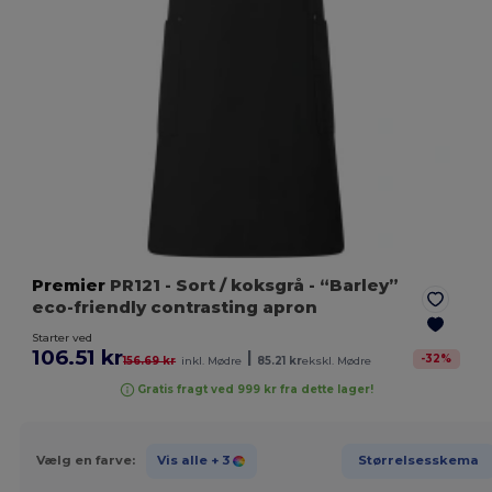
Premier
PR121
- Sort / koksgrå
- “Barley”
eco-friendly contrasting apron
Starter ved
106.51 kr
|
-
32
%
156.69 kr
inkl. Mødre
85.21 kr
ekskl. Mødre
Gratis fragt ved 999 kr fra dette lager!
Vælg en farve:
Vis alle
+ 3
Størrelsesskema