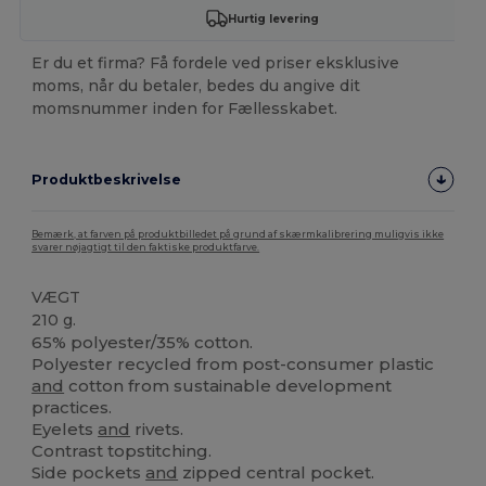
Hurtig levering
Er du et firma? Få fordele ved priser eksklusive
moms, når du betaler, bedes du angive dit
momsnummer inden for Fællesskabet.
Produktbeskrivelse
Bemærk, at farven på produktbilledet på grund af skærmkalibrering muligvis ikke
svarer nøjagtigt til den faktiske produktfarve.
VÆGT
210 g.
65% polyester/35% cotton.
Polyester recycled from post-consumer plastic
and
cotton from sustainable development
practices.
Eyelets
and
rivets.
Contrast topstitching.
Side pockets
and
zipped central pocket.