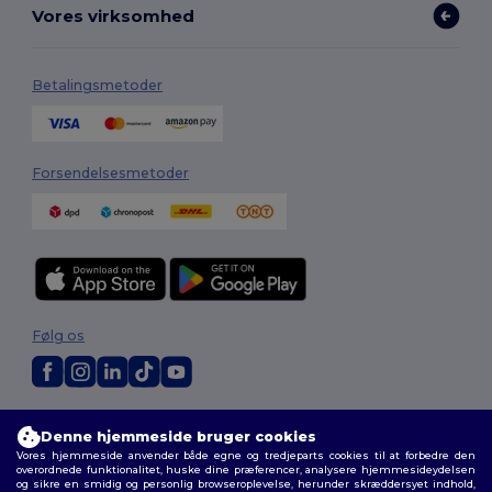
Vores virksomhed
Betalingsmetoder
Forsendelsesmetoder
Følg os
2026. Alle rettigheder forbeholdes
Denne hjemmeside bruger cookies
Vilkår og Betingelser
|
Tilpasset politik
|
Fortrolighedspolitik
|
Politik for
Vores hjemmeside anvender både egne og tredjeparts cookies til at forbedre den
cookies
|
Sitemap
overordnede funktionalitet, huske dine præferencer, analysere hjemmesideydelsen
og sikre en smidig og personlig browseroplevelse, herunder skræddersyet indhold,