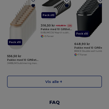
Pack x10
316,50 kr
400,85 kr
-21%
Pakke med 10 GiftRetail MO8422
SUBLIMCOLY Kop til sublimation i farver
Pack x10
+5 Farver
Pack x10
648,90 kr
Pakke med 10 GiftRetail MO6276
BRACE Double wall tumbler 350 ml
+7 Farver
556,50 kr
Pakke med 10 GiftRetail MO6919
JARBLIM Sublimering mason krus 400 ml
Vis alle
FAQ