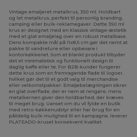
Høj lagerbeholdning
Vintage emaljeret metalkrus, 350 ml. Holdbart
og let metalkrus, perfekt til personlig branding,
camping eller bulk-reklamegaver. Dette 350 ml
krus er designet med en klassisk vintage-æstetik
med et glat emaljelag over en robust metalbase.
Dens kompakte mål på 11x8,5 cm gør det nemt at
pakke til vandreture eller opbevare i
kontorkøkkenet. Som et blankt produkt tilbyder
det et minimalistisk og funktionelt design til
daglig kaffe eller te. For B2B-kunder fungerer
dette krus som en fremragende flade til logoer,
hvilket gør det til et godt valg til merchandise
eller velkomstpakker. Emaljebelægningen sikrer
en glat overflade, der er nem at rengøre, mens
metalkernen giver den holdbarhed, der kræves
til meget brug. Uanset om du vil fylde en butik
med retro-køkkenudstyr eller har brug for en
pålidelig bulk-mulighed til en kampagne, leverer
PLATEADO-kruset konsekvent kvalitet.