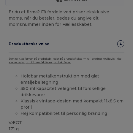
Er du et firma? Få fordele ved priser eksklusive
moms, når du betaler, bedes du angive dit
momsnummer inden for Fællesskabet.
Produktbeskrivelse
Bemærk, at farven på produktbilledet på grund af skærmkalibrering muligvis ikke
svarer nøjagtigt til den faktiske produktfarve.
Holdbar metalkonstruktion med glat
emaljebelægning
350 ml kapacitet velegnet til forskellige
drikkevarer
Klassisk vintage-design med kompakt 11x8,5 cm
profil
Høj kompatibilitet til personlig branding
VÆGT
171 g.