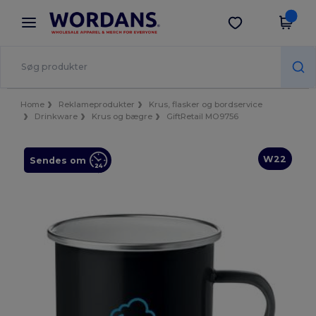
×
Wordans-app
Hent app
Bedre priser i appen!
Home
Reklameprodukter
Krus, flasker og bordservice
Drinkware
Krus og bægre
GiftRetail MO9756
W22
Sendes om