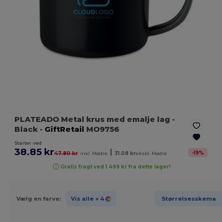
PLATEADO Metal krus med emalje lag
-
Black
-
GiftRetail
MO9756
Starter ved
38.85 kr
|
-
19
%
47.80 kr
inkl. Mødre
31.08 kr
ekskl. Mødre
Gratis fragt ved 1 499 kr fra dette lager!
Vælg en farve:
Vis alle
+ 4
Størrelsesskema