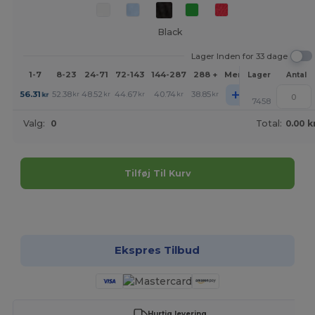
Black
Lager Inden for 33 dage
1-7
8-23
24-71
72-143
144-287
288 +
Mere
Lager
Antal
+
56.31
52.38
48.52
44.67
40.74
38.85
kr
kr
kr
kr
kr
kr
7458
Valg:
0
Total:
0.00 k
Tilføj Til Kurv
Tilpas det!
Ekspres Tilbud
Hurtig levering