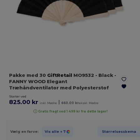
Pakke med 30
GiftRetail
MO9532
- Black
-
FANNY WOOD Elegant
Træhåndventilator med Polyesterstof
Starter ved
825.00 kr
|
inkl. Mødre
660.00 kr
ekskl. Mødre
Gratis fragt ved 1 499 kr fra dette lager!
Vælg en farve:
Vis alle
+ 7
Størrelsesskema