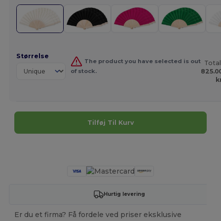
Størrelse
The product you have selected is out
Total
of stock.
825.0
k
Tilføj Til Kurv
Tilpas det!
Hurtig levering
Er du et firma? Få fordele ved priser eksklusive