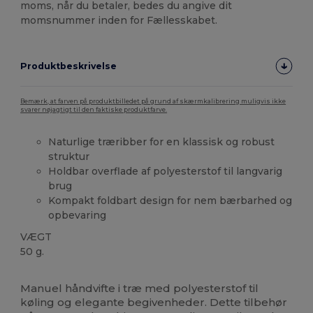
moms, når du betaler, bedes du angive dit
momsnummer inden for Fællesskabet.
Produktbeskrivelse
Bemærk, at farven på produktbilledet på grund af skærmkalibrering muligvis ikke
svarer nøjagtigt til den faktiske produktfarve.
Naturlige træribber for en klassisk og robust
struktur
Holdbar overflade af polyesterstof til langvarig
brug
Kompakt foldbart design for nem bærbarhed og
opbevaring
VÆGT
50 g.
Høj lagerbeholdning
Manuel håndvifte i træ med polyesterstof til
køling og elegante begivenheder. Dette tilbehør