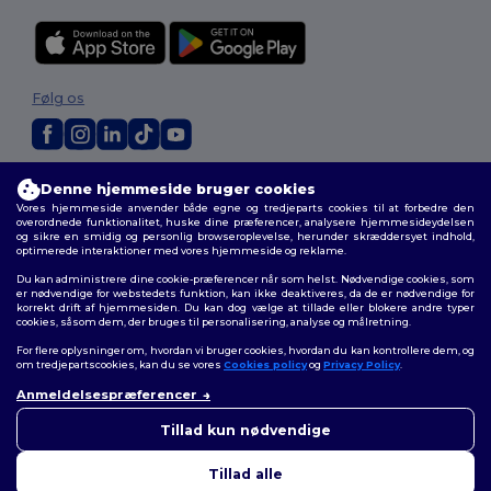
Følg os
2026. Alle rettigheder forbeholdes
Denne hjemmeside bruger cookies
Vilkår og Betingelser
|
Tilpasset politik
|
Fortrolighedspolitik
|
Politik for
Vores hjemmeside anvender både egne og tredjeparts cookies til at forbedre den
cookies
|
Sitemap
overordnede funktionalitet, huske dine præferencer, analysere hjemmesideydelsen
og sikre en smidig og personlig browseroplevelse, herunder skræddersyet indhold,
optimerede interaktioner med vores hjemmeside og reklame.
Du kan administrere dine cookie-præferencer når som helst. Nødvendige cookies, som
er nødvendige for webstedets funktion, kan ikke deaktiveres, da de er nødvendige for
korrekt drift af hjemmesiden. Du kan dog vælge at tillade eller blokere andre typer
cookies, såsom dem, der bruges til personalisering, analyse og målretning.
For flere oplysninger om, hvordan vi bruger cookies, hvordan du kan kontrollere dem, og
om tredjepartscookies, kan du se vores
Cookies policy
og
Privacy Policy
.
Anmeldelsespræferencer
Tillad kun nødvendige
Tillad alle