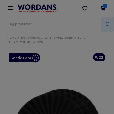
×
Wordans-app
Hent app
Bedre priser i appen!
Home
Reklameprodukter
Eventtilbehør
Fans
GiftRetail MO9532x30
W22
Sendes om