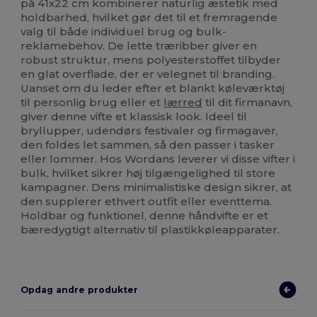
på 41x22 cm kombinerer naturlig æstetik med
holdbarhed, hvilket gør det til et fremragende
valg til både individuel brug og bulk-
reklamebehov. De lette træribber giver en
robust struktur, mens polyesterstoffet tilbyder
en glat overflade, der er velegnet til branding.
Uanset om du leder efter et blankt køleværktøj
til personlig brug eller et
lærred
til dit firmanavn,
giver denne vifte et klassisk look. Ideel til
bryllupper, udendørs festivaler og firmagaver,
den foldes let sammen, så den passer i tasker
eller lommer. Hos Wordans leverer vi disse vifter i
bulk, hvilket sikrer høj tilgængelighed til store
kampagner. Dens minimalistiske design sikrer, at
den supplerer ethvert outfit eller eventtema.
Holdbar og funktionel, denne håndvifte er et
bæredygtigt alternativ til plastikkøleapparater.
Opdag andre produkter