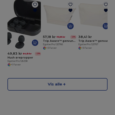
E
57,18 kr
38,41 kr
73,91 kr
-23%
Trip Aware™ genvundet rejsetoilettaske 6 L
Trip Aware™ genvundet rejsetoilettaske 2 L
EgotierPro 120766
EgotierPro 120767
+3 Farver
+3 Farver
49,83 kr
64,31 kr
-23%
Hush ørepropper
EgotierPro 126338
+1 Farver
Vis alle