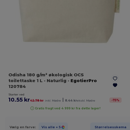
Odisha 180 g/m² økologisk OCS
toilettaske 1 L
- Naturlig
-
EgotierPro
120784
Starter ved
10.55 kr
|
-
75
%
42.78 kr
inkl. Mødre
8.44 kr
ekskl. Mødre
Gratis fragt ved 4 999 kr fra dette lager!
Vælg en farve:
Vis alle
+ 5
Størrelsesskema