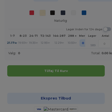
Naturlig
Lager Inden for 124 dage
1-7
8-23
24-71
72-143
144-287
288 +
Mere
Lager
Antal
+
21.17
19.93
19.35
12.95
12.29
10.55
kr
kr
kr
kr
kr
kr
589
Valg:
0
Total:
0.00 k
Tilføj Til Kurv
Tilpas det!
Ekspres Tilbud