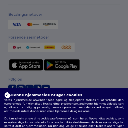
Betalingsmetoder
Forsendelsesmetoder
Følg os
Denne hjemmeside bruger cookies
Vores hjemmeside anvender både egne og tredjeparts cookies til at forbedre den
2026. Alle rettigheder forbeholdes
overordnede funktionalitet, huske dine præferencer, analysere hjemmesideydelsen
Vilkår og Betingelser
|
Tilpasset politik
|
Fortrolighedspolitik
|
Politik for
og sikre en smidig og personlig browseroplevelse, herunder skræddersyet indhold,
cookies
|
Sitemap
optimerede interaktioner med vores hjemmeside og reklame.
Du kan administrere dine cookie-præferencer når som helst. Nødvendige cookies, som
er nødvendige for webstedets funktion, kan ikke deaktiveres, da de er nødvendige for
korrekt drift af hjemmesiden. Du kan dog vælge at tillade eller blokere andre typer