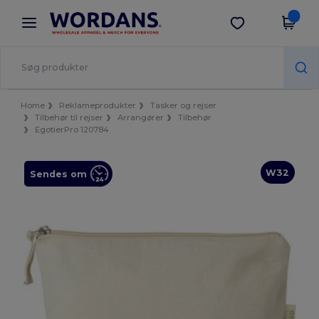
×
Wordans-app
Hent app
Bedre priser i appen!
Home
Reklameprodukter
Tasker og rejser
Tilbehør til rejser
Arrangører
Tilbehør
EgotierPro 120784
W32
Sendes om