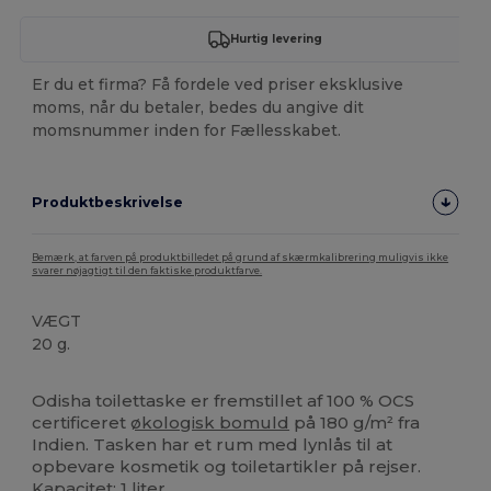
Hurtig levering
Er du et firma? Få fordele ved priser eksklusive
moms, når du betaler, bedes du angive dit
momsnummer inden for Fællesskabet.
Produktbeskrivelse
Bemærk, at farven på produktbilledet på grund af skærmkalibrering muligvis ikke
svarer nøjagtigt til den faktiske produktfarve.
VÆGT
20 g.
Høj lagerbeholdning
Odisha toilettaske er fremstillet af 100 % OCS
certificeret
økologisk bomuld
på 180 g/m² fra
Indien. Tasken har et rum med lynlås til at
opbevare kosmetik og toiletartikler på rejser.
Kapacitet: 1 liter.