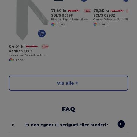
71,30 kr
75,30 kr
96,98 kr
102,29 kr
-26%
-26%
SOL'S 00598
SOL'S 02932
Elegant Slips i Satin til Modebevidste
Garner Polyester Satin Slips
+2 Farver
+2 Farver
64,31 kr
82,43 kr
-22%
Kariban K862
Eksklusivt Silkeslips til Stilfulde Mænd
+1 Farver
Vis alle
FAQ
Er den egnet til serigrafi eller broderi?