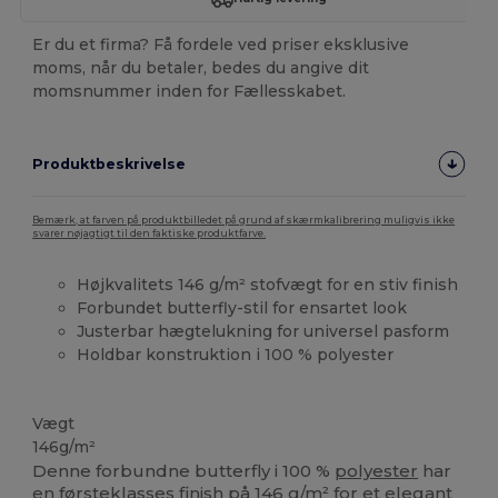
Er du et firma? Få fordele ved priser eksklusive
moms, når du betaler, bedes du angive dit
momsnummer inden for Fællesskabet.
Produktbeskrivelse
Bemærk, at farven på produktbilledet på grund af skærmkalibrering muligvis ikke
svarer nøjagtigt til den faktiske produktfarve.
Højkvalitets 146 g/m² stofvægt for en stiv finish
Forbundet butterfly-stil for ensartet look
Justerbar hægtelukning for universel pasform
Holdbar konstruktion i 100 % polyester
Høj lagerbeholdning
Vægt
146g/m²
Denne forbundne butterfly i 100 %
polyester
har
en førsteklasses finish på 146 g/m² for et elegant