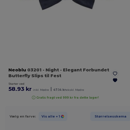
Neoblu
03201
- Night
- Elegant Forbundet
Butterfly Slips til Fest
Starter ved
58.93 kr
|
inkl. Mødre
47.14 kr
ekskl. Mødre
Gratis fragt ved 999 kr fra dette lager!
Vælg en farve:
Vis alle
+ 1
Størrelsesskema