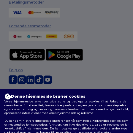
Betalingsmetoder
Forsendelsesmetoder
Følg os
2026. Alle rettigheder forbeholdes
Denne hjemmeside bruger cookies
Vilkår og Betingelser
|
Tilpasset politik
|
Fortrolighedspolitik
|
Politik for
Vores hjemmeside anvender både egne og tredjeparts cookies til at forbedre den
cookies
|
Sitemap
overordnede funktionalitet, huske dine præferencer, analysere hjemmesideydelsen
og sikre en smidig og personlig browseroplevelse, herunder skræddersyet indhold,
optimerede interaktioner med vores hjemmeside og reklame.
Du kan administrere dine cookie-præferencer når som helst. Nødvendige cookies, som
er nødvendige for webstedets funktion, kan ikke deaktiveres, da de er nødvendige for
korrekt drift af hjemmesiden. Du kan dog vælge at tillade eller blokere andre typer
cookies, såsom dem, der bruges til personalisering, analyse og målretning.