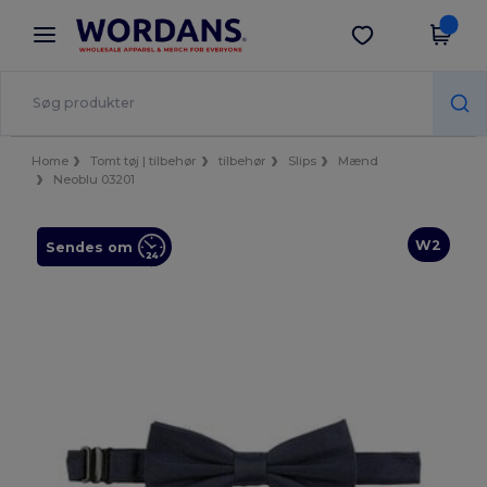
×
Wordans-app
Hent app
Bedre priser i appen!
Home
Tomt tøj | tilbehør
tilbehør
Slips
Mænd
Neoblu 03201
W2
Sendes om