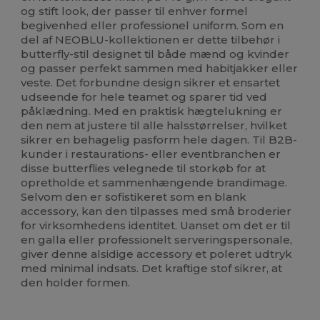
og stift look, der passer til enhver formel
begivenhed eller professionel uniform. Som en
del af NEOBLU-kollektionen er dette tilbehør i
butterfly-stil designet til både mænd og kvinder
og passer perfekt sammen med habitjakker eller
veste. Det forbundne design sikrer et ensartet
udseende for hele teamet og sparer tid ved
påklædning. Med en praktisk hægtelukning er
den nem at justere til alle halsstørrelser, hvilket
sikrer en behagelig pasform hele dagen. Til B2B-
kunder i restaurations- eller eventbranchen er
disse butterflies velegnede til storkøb for at
opretholde et sammenhængende brandimage.
Selvom den er sofistikeret som en blank
accessory, kan den tilpasses med små broderier
for virksomhedens identitet. Uanset om det er til
en galla eller professionelt serveringspersonale,
giver denne alsidige accessory et poleret udtryk
med minimal indsats. Det kraftige stof sikrer, at
den holder formen.