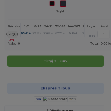
Night
1-7
8-23
24-71
72-143
144-287
288 +
Mere
Størrelse
Lager
Antal
+
85.41
79.52
73.62
67.73
61.84
58.93
kr
kr
kr
kr
kr
kr
UNIQUE
1564
-2%
Valg:
0
Total:
0.00 k
Tilføj Til Kurv
Tilpas det!
Ekspres Tilbud
Hurtig levering