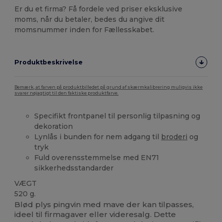
Er du et firma? Få fordele ved priser eksklusive
moms, når du betaler, bedes du angive dit
momsnummer inden for Fællesskabet.
Produktbeskrivelse
Bemærk, at farven på produktbilledet på grund af skærmkalibrering muligvis ikke
svarer nøjagtigt til den faktiske produktfarve.
Specifikt frontpanel til personlig tilpasning og
dekoration
Lynlås i bunden for nem adgang til
broderi
og
tryk
Fuld overensstemmelse med EN71
sikkerhedsstandarder
VÆGT
520 g.
Blød plys pingvin med mave der kan tilpasses,
ideel til firmagaver eller videresalg. Dette