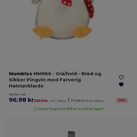
Mumbles
MM566
- Grå/hvid
- Blød og
Sikker Pingvin med Farverig
Halstørklæde
Starter ved
96.98 kr
|
-
58
%
230.11 kr
inkl. Mødre
77.58 kr
ekskl. Mødre
Gratis fragt ved 999 kr fra dette lager!