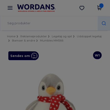
×
Wordans-app
Hent app
Bedre priser i appen!
Home
Reklameprodukter
Legetøj og spil
Udstoppet legetøj
Bamser & andre
Mumbles MM566
W1
Sendes om