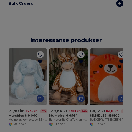
Bulk Orders
Interessante produkter
71,80 kr
129,64 kr
101,12 kr
107,45 kr
230,11 kr
160,85 kr
-33%
-44%
-37%
Mumbles MM060
Mumbles MM564
MUMBLES MM802
Mumbles Komfortabel Mini Bamseven
Børnevenlig Giraffe Krammebamse med Lynlås
BLÆKSPRUTTE-INGEFÆR KAT
+20 Farver
+1 Farver
+1 Farver