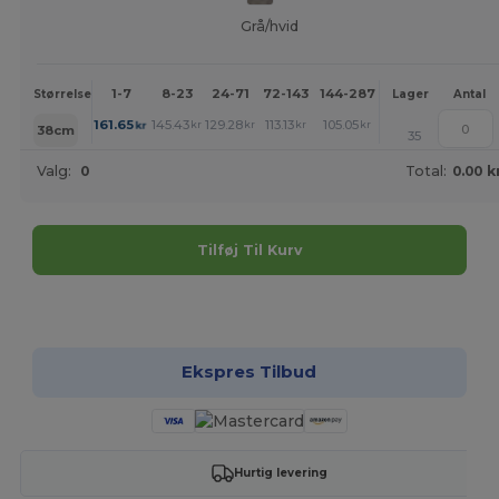
Grå/hvid
1-7
8-23
24-71
72-143
144-287
288 +
Mere
Størrelse
Lager
Antal
+
161.65
145.43
129.28
113.13
105.05
96.98
kr
kr
kr
kr
kr
kr
38cm
35
Valg:
0
Total:
0.00 k
Tilføj Til Kurv
Tilpas det!
Ekspres Tilbud
Hurtig levering