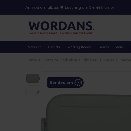
Anmod om tilbud
|
Levering om 24-48h timer
Mærker
T-shirts
Sved og fleece
Tasker
Polo
Home
Tomt tøj | tilbehør
tilbehør
Rejse
Mepal
Sendes om