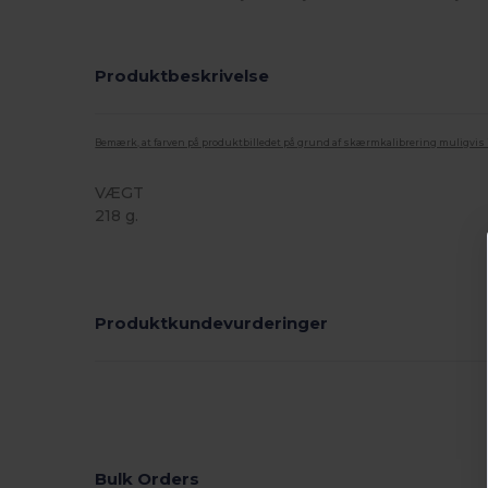
Produktbeskrivelse
Bemærk, at farven på produktbilledet på grund af skærmkalibrering muligvis ik
VÆGT
218 g.
Høj lagerbeholdning
Produktkundevurderinger
Bulk Orders