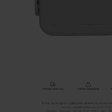
Anmod om et tilpasset tilbud på di
Hurtig levering
Sikker betaling
Har du brug for hjælp eller ønsker du at anmo
Kontakt
sales@wordans.at
OR
80 70 58
Monday - Thursday : 10h-13h & 14h-17h30 Friday : 10h