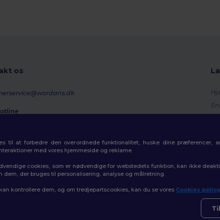
akt os
La
Hj
merservice@wordans.dk
En
otline
Re
0 70 58 24
onday - Thursday : 10h-13h & 14h-17h30 Friday : 10h-14h (english)
Or
 til at forbedre den overordnede funktionalitet, huske dine præferencer, 
Fo
rdresporing
interaktioner med vores hjemmeside og reklame.
Ra
dvendige cookies, som er nødvendige for webstedets funktion, kan ikke deaktiv
m dem, der bruges til personalisering, analyse og målretning.
 kan kontrollere dem, og om tredjepartscookies, kan du se vores
Cookies polic
👋
H
olitik
|
Politik for cookies
|
Sitemap
Hvis 
Ti
som h