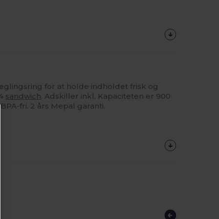
lingsring for at holde indholdet frisk og
 4
sandwich
. Adskiller inkl. Kapaciteten er 900
PA-fri. 2 års Mepal garanti.