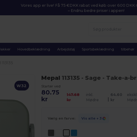
Vores app er live! Få 75 €DKK rabat ved køb over 600 DK
– Endnu bedre priser i appen!
Jakker
Hovedbeklædning
Arbejdstøj
Sportsbeklædning
tilbehør
 113135
Mepal
113135
- Sage
- Take-a-b
W32
Starter ved
80.75
147.68
inkl.
64.60
ekskl
kr
|
kr
Mødre
kr
Mød
Vælg en farve:
Vis alle
+ 3