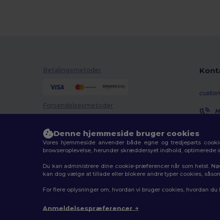
Kont
Betalingsmetoder
custo
Forsendelsesmetoder
H
8
M
Denne hjemmeside bruger cookies
Vores hjemmeside anvender både egne og tredjeparts cookies
O
browseroplevelse, herunder skræddersyet indhold, optimerede 
Du kan administrere dine cookie-præferencer når som helst. Nø
kan dog vælge at tillade eller blokere andre typer cookies, såso
2026. Alle rettigheder forbeholdes
For flere oplysninger om, hvordan vi bruger cookies, hvordan du
Vilkår og Betingelser
|
Tilpasset politik
|
Fortrolighedsp
Anmeldelsespræferencer