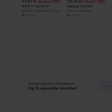
37,61 kr
115,16 kr
-37%
-46%
59,36 kr
211,41 kr
RFX™ 122017
Mepal 113133
William reflekterende og vandtæt taskecover
Ellipse madkasse
+1 Farver
+4 Farver
Tilmeld dig vores nyhedsbrev
Og få specielle rabatter!