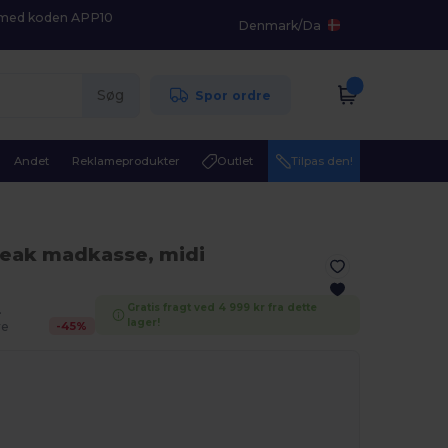
K med koden APP10
Denmark
/
Da
Søg
Spor ordre
Andet
Reklameprodukter
Outlet
Tilpas den!
reak madkasse, midi
Gratis fragt ved 4 999 kr fra dette
.
lager!
-
45
%
re