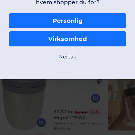
hvem shopper du for?
Personlig
Interessante produkter
Virksomhed
Nej tak
92,32 kr
-42%
157,87 kr
Mepal 113180
Take-a-break madkasse, stor
+4 Farver