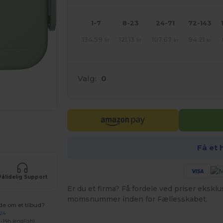
1-7
8-23
24-71
72-143
134.59
121.13
107.67
94.21
kr
kr
kr
kr
Valg:
0
ne produkter
Få et 
Pålidelig Support
Er du et firma? Få fordele ved priser ekskl
momsnummer inden for Fællesskabet.
de om et tilbud?
 24
-14h (english)