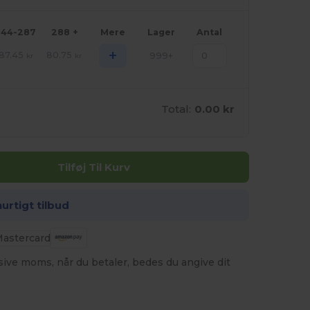
144-287
288 +
Mere
Lager
Antal
+
87.45
80.75
999+
kr
kr
Total:
0.00 kr
Tilføj Til Kurv
hurtigt tilbud
usive moms, når du betaler, bedes du angive dit