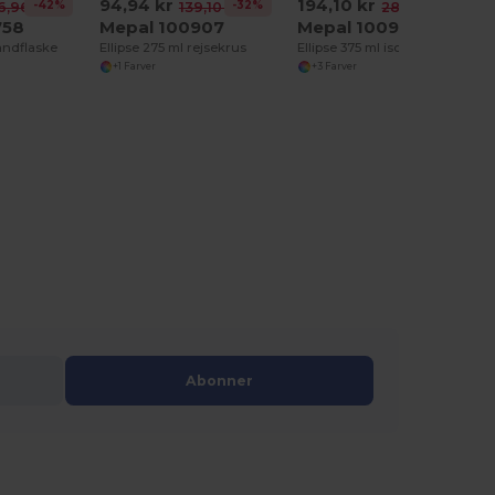
94,94 kr
194,10 kr
-42%
-32%
-31%
6,96 kr
139,10 kr
281,11 kr
758
Mepal 100907
Mepal 100908
vandflaske
Ellipse 275 ml rejsekrus
Ellipse 375 ml isoleret krus i rustfrit stål
+1 Farver
+3 Farver
Abonner