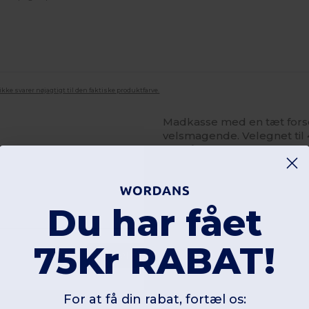
ke svarer nøjagtigt til den faktiske produktfarve.
Madkasse med en tæt forseg
velsmagende. Velegnet til
ml. Tåler opvaskemaskine. B
Du har fået
75Kr RABAT!
Tilføj en anmeldelse
For at få din rabat, fortæl os: