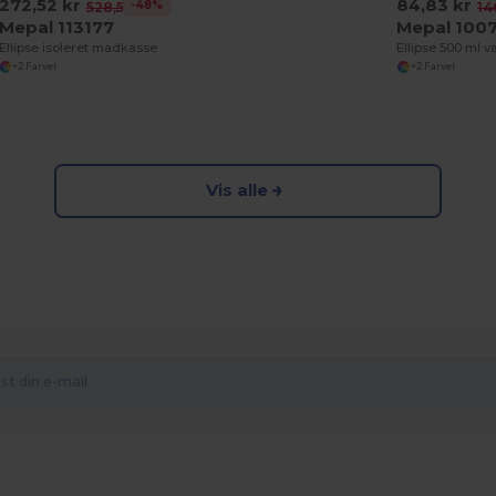
272,52 kr
84,83 kr
-48%
528,53 kr
14
Mepal 113177
Mepal 100
Ellipse isoleret madkasse
Ellipse 500 ml 
+2 Farver
+2 Farver
Vis alle