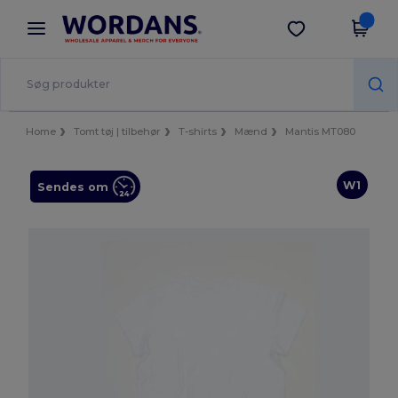
×
Wordans-app
Hent app
Bedre priser i appen!
Home
Tomt tøj | tilbehør
T-shirts
Mænd
Mantis MT080
W1
Sendes om