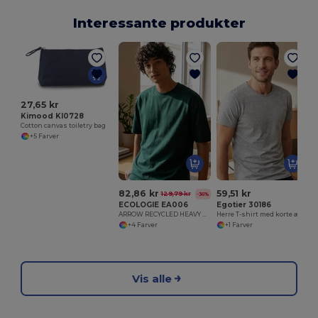
Interessante produkter
27,65 kr
Kimood KI0728
Cotton canvas toiletry bag
+5 Farver
82,86 kr
59,51 kr
129,79 kr
-36%
ECOLOGIE EA006
Egotier 30186
ARROW RECYCLED HEAVY OVERSIZE T
Herre T-shirt med korte ærmer i kæmmet bomuld
+4 Farver
+1 Farver
Vis alle