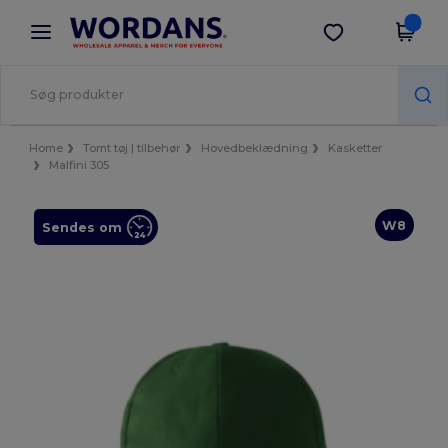
×
Wordans-app
Hent app
Bedre priser i appen!
Home
Tomt tøj | tilbehør
Hovedbeklædning
Kasketter
Malfini 305
W8
Sendes om