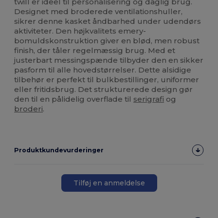
twill er ideel til personalisering og daglig brug.
Designet med broderede ventilationshuller,
sikrer denne kasket åndbarhed under udendørs
aktiviteter. Den højkvalitets emery-
bomuldskonstruktion giver en blød, men robust
finish, der tåler regelmæssig brug. Med et
justerbart messingspænde tilbyder den en sikker
pasform til alle hovedstørrelser. Dette alsidige
tilbehør er perfekt til bulkbestillinger, uniformer
eller fritidsbrug. Det strukturerede design gør
den til en pålidelig overflade til
serigrafi
og
broderi
.
Produktkundevurderinger
Tilføj en anmeldelse