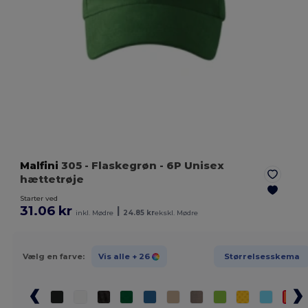
Malfini
305
- Flaskegrøn
- 6P Unisex
hættetrøje
Starter ved
31.06 kr
|
inkl. Mødre
24.85 kr
ekskl. Mødre
Vælg en farve:
Vis alle
+ 26
Størrelsesskema