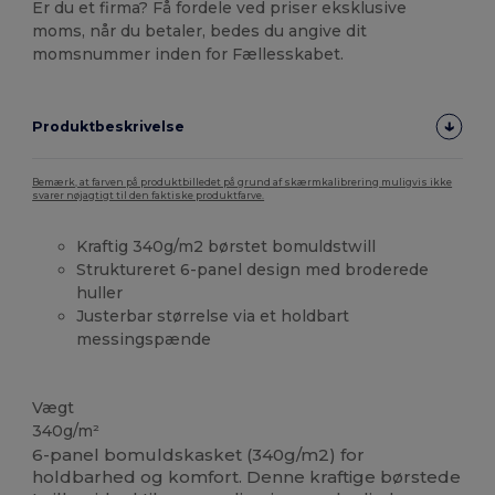
Er du et firma? Få fordele ved priser eksklusive
moms, når du betaler, bedes du angive dit
momsnummer inden for Fællesskabet.
Produktbeskrivelse
Bemærk, at farven på produktbilledet på grund af skærmkalibrering muligvis ikke
svarer nøjagtigt til den faktiske produktfarve.
Kraftig 340g/m2 børstet bomuldstwill
Struktureret 6-panel design med broderede
huller
Justerbar størrelse via et holdbart
messingspænde
Høj lagerbeholdning
Vægt
340g/m²
6-panel bomuldskasket (340g/m2) for
holdbarhed og komfort. Denne kraftige børstede