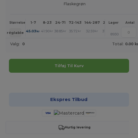
Flaskegrøn
1-7
8-23
24-71
72-143
144-287
288 +
Mere
Størrelse
Lager
Antal
+
45.03
41.90
38.85
35.72
32.59
31.06
kr
kr
kr
kr
kr
kr
réglable
8930
Valg:
0
Total:
0.00 k
Tilføj Til Kurv
Tilpas det!
Ekspres Tilbud
Hurtig levering