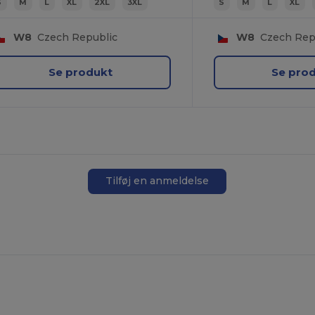
S
M
L
XL
2XL
3XL
S
M
L
XL
Personlig
W8
Czech Republic
W8
Czech Rep
Se produkt
Se pro
Virksomhed
Nej tak
Tilføj en anmeldelse