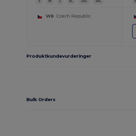
S
M
L
XL
2XL
3XL
W8
Czech Republic
Produktkundevurderinger
Bulk Orders