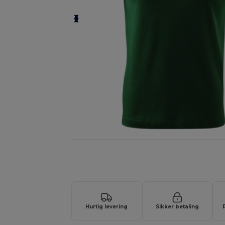
Anmod om et tilpasset tilbud på di
Hurtig levering
Sikker betaling