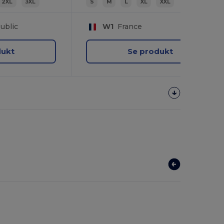
2XL
3XL
S
M
L
XL
XXL
ublic
W1
France
dukt
Se produkt