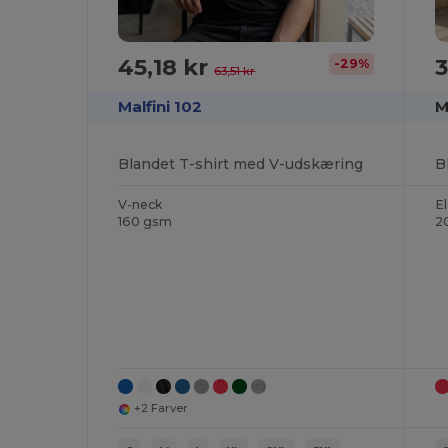
45,18 kr
3
-29%
63,51 kr
Malfini 102
M
Blandet T-shirt med V-udskæring
V-neck
E
160 gsm
2
+2 Farver