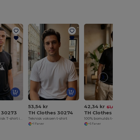
53,54 kr
42,34 kr
-31%
61,04 kr
s 30273
TH Clothes 30274
TH Clothes 30277
Kortærmet teknisk T-shirt i polyester
Teknisk voksen t-shirt
100% bomulds t-shirt
+1 Farver
+5 Farver