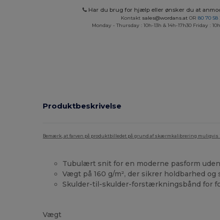
Har du brug for hjælp eller ønsker du at anmo
Kontakt
sales@wordans.at
OR
80 70 58
Monday - Thursday : 10h-13h & 14h-17h30 Friday : 10h
Produktbeskrivelse
Bemærk, at farven på produktbilledet på grund af skærmkalibrering muligvis ik
Tubulært snit for en moderne pasform ud
Vægt på 160 g/m², der sikrer holdbarhed og 
Skulder-til-skulder-forstærkningsbånd for f
Høj lagerbeholdning
Vægt