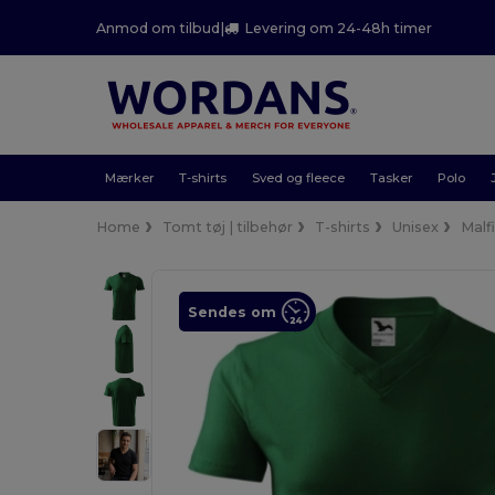
Anmod om tilbud
|
Levering om 24-48h timer
Mærker
T-shirts
Sved og fleece
Tasker
Polo
Home
Tomt tøj | tilbehør
T-shirts
Unisex
Malfi
Sendes om