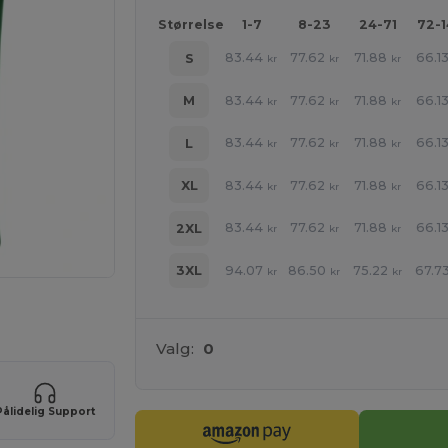
Størrelse
1-7
8-23
24-71
72-
83.44
77.62
71.88
66.1
S
kr
kr
kr
83.44
77.62
71.88
66.1
M
kr
kr
kr
83.44
77.62
71.88
66.1
L
kr
kr
kr
83.44
77.62
71.88
66.1
XL
kr
kr
kr
83.44
77.62
71.88
66.1
2XL
kr
kr
kr
94.07
86.50
75.22
67.7
3XL
kr
kr
kr
ne produkter
Valg:
0
Pålidelig Support