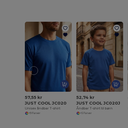
57,55 kr
52,74 kr
JUST COOL JC020
JUST COOL JC020J
Unisex åndbar T-shirt
Åndbar T-shirt til børn
+9 Farver
+5 Farver