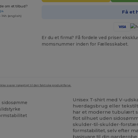
de om et tilbud?
Få et 
 24
-14h (english)
Er du et firma? Få fordele ved priser ekskl
momsnummer inden for Fællesskabet.
ke svarer nøjagtigt til den faktiske produktfarve.
Unisex T-shirt med V-udskær
en sidosømme
hverdagsbrug eller tekstil
slidstyrke
har et moderne tubulært sn
ormstabilitet
flot silhuet uden sidosømm
skulder-til-skulder-forst
formstabilitet, selv efter 
basisvare til din garderobe e