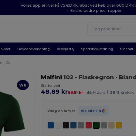
Vores app er live! Få 75 €DKK rabat ved køb over 600 DK
– Endnu bedre priser i appen!
Jakker
Hovedbeklædning
Arbejdstøj
Sportsbeklædning
tilbehør
ni 102
Malfini
102
- Flaskegrøn
- Blan
W8
Starter ved
48.89 kr
|
63.51 kr
inkl. Mødre
39.11 kr
ekskl
Vælg en farve:
Vis alle
+ 9