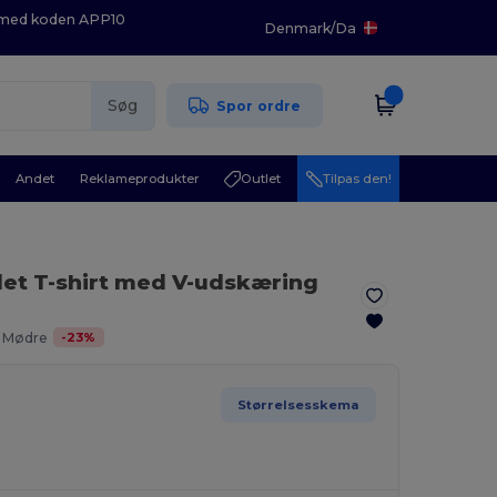
K med koden APP10
Denmark
/
Da
Søg
Spor ordre
Andet
Reklameprodukter
Outlet
Tilpas den!
det T-shirt med V-udskæring
-
23
%
. Mødre
Størrelsesskema