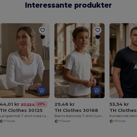
Interessante produkter
44,01 kr
29,46 kr
53,54 kr
-23%
57,33 kr
TH Clothes 30125
TH Clothes 30168
TH Clothe
Langærmet T-shirt med rund hals og tætsiddende pasform til kvinder. 100% kæmmet bomuld. Hvid
Børns bomulds T-shirt (unisex)
+1 Farver
+1 Farver
+9 Farver