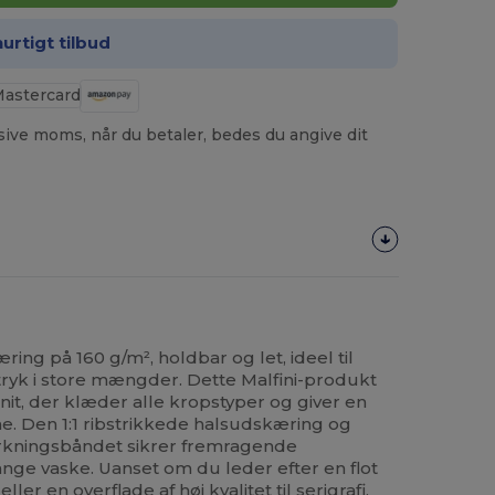
hurtigt tilbud
usive moms, når du betaler, bedes du angive dit
ing på 160 g/m², holdbar og let, ideel til
tryk i store mængder. Dette Malfini-produkt
it, der klæder alle kropstyper og giver en
e. Den 1:1 ribstrikkede halsudskæring og
ærkningsbåndet sikrer fremragende
mange vaske. Uanset om du leder efter en flot
ller en overflade af høj kvalitet til serigrafi,