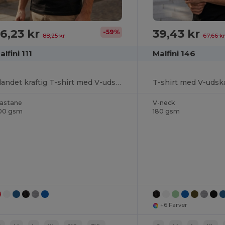
6,23 kr
39,43 kr
-59%
88,25 kr
67,66 k
alfini 111
Malfini 146
Blandet kraftig T-shirt med V-udskæring
lastane
V-neck
00 gsm
180 gsm
Du har fået
75Kr RABAT!
+6 Farver
For at få din rabat, fortæl os:
hvem shopper du for?