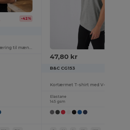
-42%
r
T-shirt med V-udskæring til mænd, lim-fit
47,80 kr
B&C CG153
Kortærmet T-shirt med V-udskæring
Elastane
145 gsm