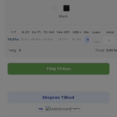
Black
1-7
8-23
24-71
72-143
144-287
288 +
Mere
Lager
Antal
+
79.37
73.91
68.39
62.93
57.47
54.71
kr
kr
kr
kr
kr
kr
5154
Valg:
0
Total:
0.00 k
Tilføj Til Kurv
Tilpas det!
Ekspres Tilbud