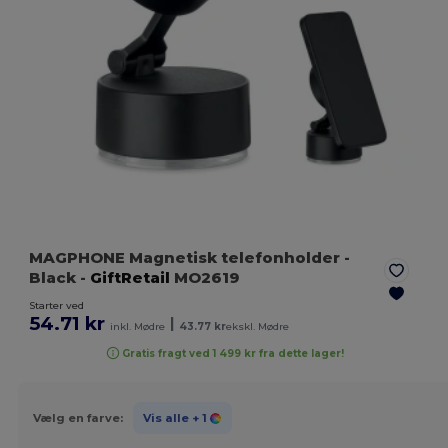
MAGPHONE Magnetisk telefonholder
-
Black
-
GiftRetail
MO2619
Starter ved
54.71 kr
|
inkl. Mødre
43.77 kr
ekskl. Mødre
Gratis fragt ved 1 499 kr fra dette lager!
Vælg en farve:
Vis alle
+ 1