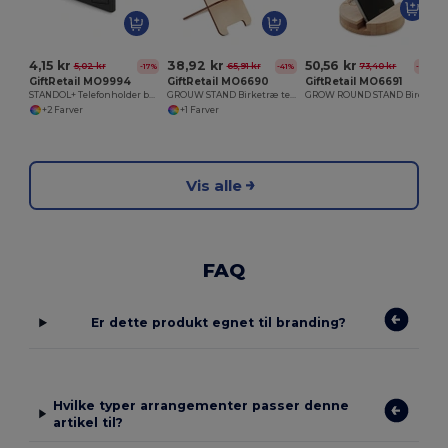
4,15 kr
38,92 kr
50,56 kr
5,02 kr
65,91 kr
73,40 kr
-17%
-41%
-31%
GiftRetail MO9994
GiftRetail MO6690
GiftRetail MO6691
STANDOL+ Telefonholder bambusfiber/PP
GROUW STAND Birketræ telefonholder
GROW ROUND STAND Birch Wood telefonholder
+2 Farver
+1 Farver
Vis alle
FAQ
Er dette produkt egnet til branding?
Hvilke typer arrangementer passer denne
artikel til?