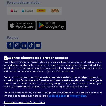
Forsendelsesmetoder
Følg os
2026. Alle rettigheder forbeholdes
Denne hjemmeside bruger cookies
Vilkår og Betingelser
|
Tilpasset politik
|
Fortrolighedspolitik
|
Politik for
Vores hjemmeside anvender både egne og tredjeparts cookies til at forbedre den
cookies
|
Sitemap
overordnede funktionalitet, huske dine præferencer, analysere hjemmesideydelsen
og sikre en smidig og personlig browseroplevelse, herunder skræddersyet indhold,
optimerede interaktioner med vores hjemmeside og reklame.
Du kan administrere dine cookie-præferencer når som helst. Nødvendige cookies, som
er nødvendige for webstedets funktion, kan ikke deaktiveres, da de er nødvendige for
korrekt drift af hjemmesiden. Du kan dog vælge at tillade eller blokere andre typer
cookies, såsom dem, der bruges til personalisering, analyse og målretning.
For flere oplysninger om, hvordan vi bruger cookies, hvordan du kan kontrollere dem, og
om tredjepartscookies, kan du se vores
Cookies policy
og
Privacy Policy
.
Anmeldelsespræferencer