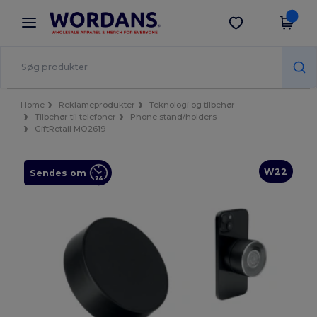
×
Wordans-app
Hent app
Bedre priser i appen!
Home
Reklameprodukter
Teknologi og tilbehør
Tilbehør til telefoner
Phone stand/holders
GiftRetail MO2619
W22
Sendes om