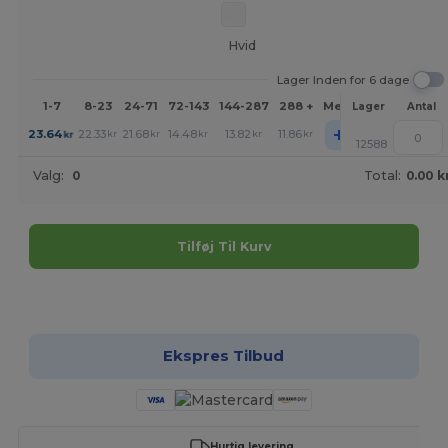
Hvid
Lager Inden for 6 dage
1-7
8-23
24-71
72-143
144-287
288 +
Mere
Lager
Antal
+
23.64
22.33
21.68
14.48
13.82
11.86
kr
kr
kr
kr
kr
kr
12588
Valg:
0
Total:
0.00 k
Tilføj Til Kurv
Tilpas det!
Ekspres Tilbud
Hurtig levering