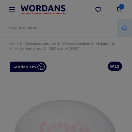
×
Wordans-app
Hent app
Bedre priser i appen!
Home
Reklameprodukter
Velvære og pleje
Afslapning
Modvirker stress
GiftRetail MO8687
W22
Sendes om