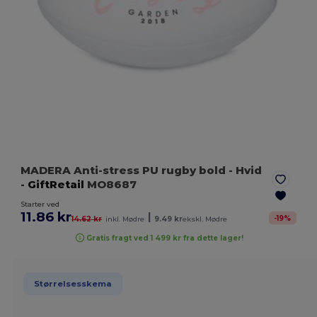
MADERA Anti-stress PU rugby bold
- Hvid
-
GiftRetail
MO8687
Starter ved
11.86 kr
|
-
19
%
14.62 kr
inkl. Mødre
9.49 kr
ekskl. Mødre
Gratis fragt ved 1 499 kr fra dette lager!
Størrelsesskema