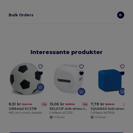
Bulk Orders
Interessante produkter
8,51 kr
15,06 kr
7,78 kr
10,04 kr
18,33 kr
9,60 kr
-15%
-18%
-19%
GiftRetail KC2718
RELICUP Anti-stress terning
SQUARAX Anti-stress kvadrat
MÅL Anti-stress fodbold
GiftRetail KC2720
GiftRetail MO7659
+1 Farver
+5 Farver