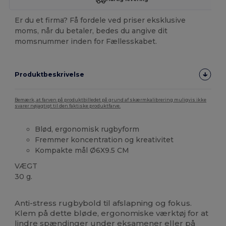
Er du et firma? Få fordele ved priser eksklusive
moms, når du betaler, bedes du angive dit
momsnummer inden for Fællesskabet.
Produktbeskrivelse
Bemærk, at farven på produktbilledet på grund af skærmkalibrering muligvis ikke
svarer nøjagtigt til den faktiske produktfarve.
Blød, ergonomisk rugbyform
Fremmer koncentration og kreativitet
Kompakte mål Ø6X9.5 CM
VÆGT
30 g.
Høj lagerbeholdning
Brugerdefineret
Anti-stress rugbybold til afslapning og fokus.
Klem på dette bløde, ergonomiske værktøj for at
lindre spændinger under eksamener eller på