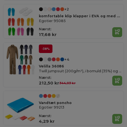
+2
komfortable klip klapper i EVA og med PVC rem
Egotier 95085
Nærst:
17,68 kr
-38%
+4
Velilla 36086
Twill jumpsuit (200g/m²), i bomuld (35%) og polyester (65%)
Nærst:
212,50 kr
344,03 kr
Vandtæt poncho
Egotier 99213
Nærst:
4,29 kr