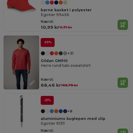
børne kasket i polyester
Egotier 99456
Nærst:
10,99 kr
11,71 kr
-59%
+31
Gildan GN910
Herre rund hals sweatshirt
Nærst:
68,46 kr
168,78 kr
-21%
+8
aluminiums kuglepen med clip
Egotier 91311
Nærst: