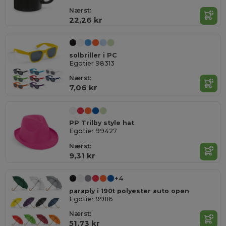
Nærst:
22,26 kr
solbriller i PC
Egotier 98313
Nærst:
7,06 kr
PP Trilby style hat
Egotier 99427
Nærst:
9,31 kr
+4
paraply i 190t polyester auto open
Egotier 99116
Nærst:
51,73 kr