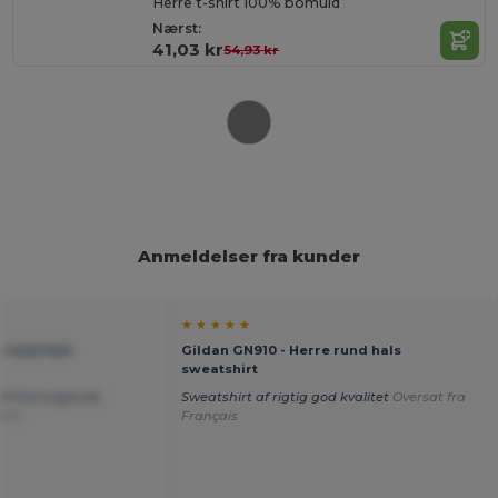
Herre t-shirt 100% bomuld
Nærst:
41,03 kr
54,93 kr
Anmeldelser fra kunder
★ ★ ★ ★ ★
 rund hals
Gildan GN910 - Herre rund hals
sweatshirt
 af fremragende
Sweatshirt af rigtig god kvalitet
Oversat fra
lian
Français