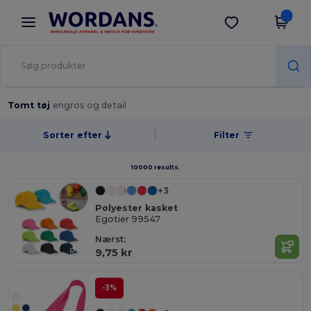
×
Wordans-app
Hent app
Bedre priser i appen!
Tomt tøj
engros og detail
Sorter efter
Filter
10000 results.
+3
Polyester kasket
Egotier 99547
Nærst:
9,75 kr
-3%