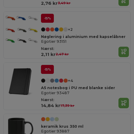
2,76 kr
3,49 kr
-15%
+2
Nøglering i aluminium med kapselåbner
Egotier 93151
Nærst:
2,11 kr
2,47 kr
-15%
+4
A5 notesbog i PU med blanke sider
Egotier 93487
Nærst:
14,84 kr
17,39 kr
keramik krus 350 ml
Egotier 93887