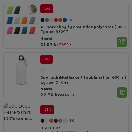
-15%
+6
A5 notesbog i genvundet polyester (100% rPET) linjeret sider
Egotier 93297
Nærst:
21,97 kr
25,83 kr
-4%
Sportsdrikkeflaske til sublimation 400 ml
Egotier 94042
Nærst:
22,70 kr
23,57 kr
-25%
+34
B&C BC03T