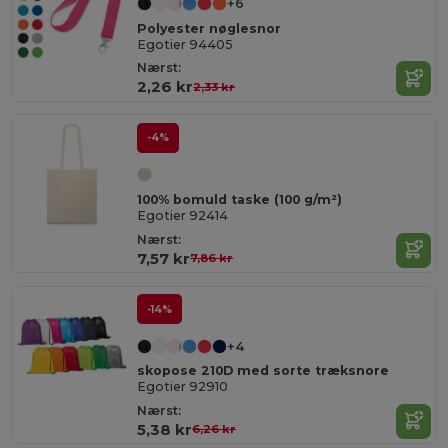
+6
Polyester nøglesnor
Egotier 94405
Nærst:
2,26 kr
2,33 kr
-4%
100% bomuld taske (100 g/m²)
Egotier 92414
Nærst:
7,57 kr
7,86 kr
-14%
+4
skopose 210D med sorte træksnore
Egotier 92910
Nærst:
5,38 kr
6,26 kr