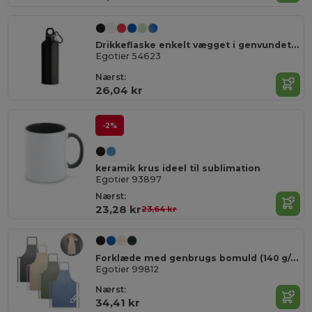
Drikkeflaske enkelt vægget i genvundet alu med karabinhage 530 ml
Egotier 54623
Nærst:
26,04 kr
-2%
keramik krus ideel til sublimation
Egotier 93897
Nærst:
23,28 kr
23,64 kr
Forklæde med genbrugs bomuld (140 g/m²)
Egotier 99812
Nærst:
34,41 kr