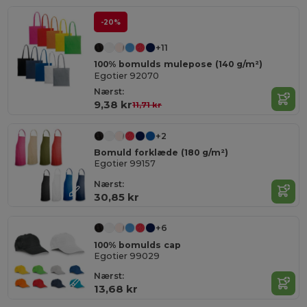
-20%
+11
100% bomulds mulepose (140 g/m²)
Egotier 92070
Nærst:
9,38 kr
11,71 kr
+2
Bomuld forklæde (180 g/m²)
Egotier 99157
Nærst:
30,85 kr
+6
100% bomulds cap
Egotier 99029
Nærst:
13,68 kr