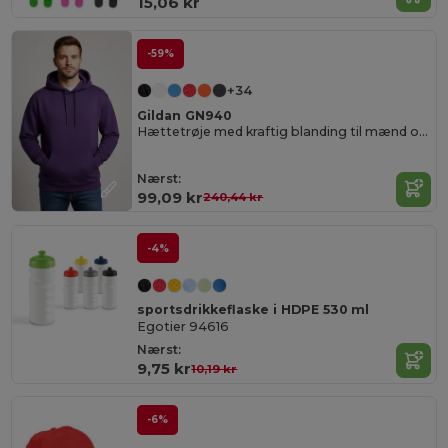
15,06 kr
-59%
+34
Gildan GN940
Hættetrøje med kraftig blanding til mænd og kvinder
Nærst:
99,09 kr
240,44 kr
-4%
sportsdrikkeflaske i HDPE 530 ml
Egotier 94616
Nærst:
9,75 kr
10,19 kr
-6%