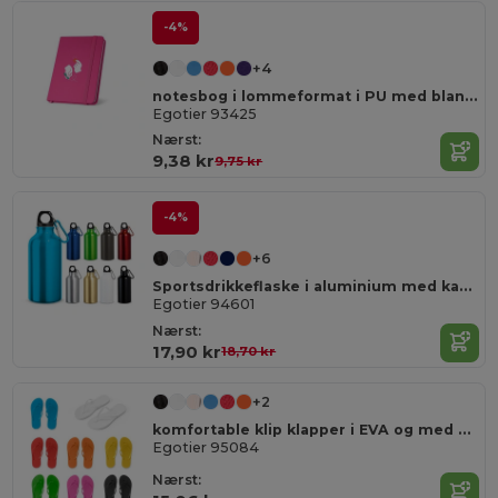
-4%
+4
notesbog i lommeformat i PU med blanke sider
Egotier 93425
Nærst:
9,38 kr
9,75 kr
-4%
+6
Sportsdrikkeflaske i aluminium med karabin , kan rumme op til 400 ml
Egotier 94601
Nærst:
17,90 kr
18,70 kr
+2
komfortable klip klapper i EVA og med PVC rem
Egotier 95084
Nærst: