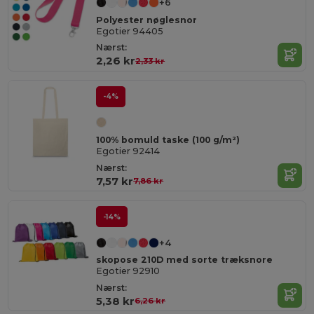
+6
Polyester nøglesnor
Egotier 94405
Nærst:
2,26 kr
2,33 kr
-4%
100% bomuld taske (100 g/m²)
Egotier 92414
Nærst:
7,57 kr
7,86 kr
-14%
+4
skopose 210D med sorte træksnore
Egotier 92910
Nærst:
5,38 kr
6,26 kr