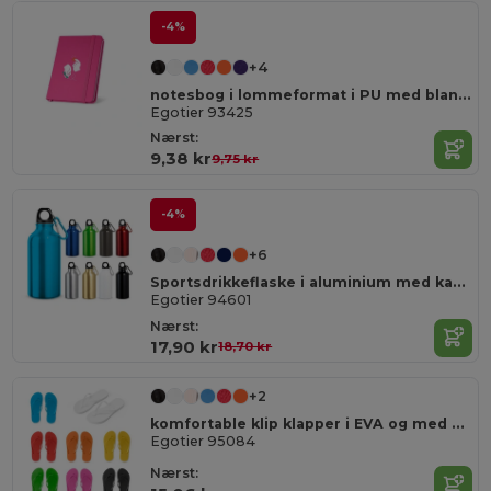
-4%
+4
notesbog i lommeformat i PU med blanke sider
Egotier 93425
Nærst:
9,38 kr
9,75 kr
-4%
+6
Sportsdrikkeflaske i aluminium med karabin , kan rumme op til 400 ml
Egotier 94601
Nærst:
17,90 kr
18,70 kr
+2
komfortable klip klapper i EVA og med PVC rem
Egotier 95084
Nærst: