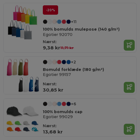
-20%
+11
100% bomulds mulepose (140 g/m²)
Egotier 92070
Nærst:
9,38 kr
11,71 kr
+2
Bomuld forklæde (180 g/m²)
Egotier 99157
Nærst:
30,85 kr
+6
100% bomulds cap
Egotier 99029
Nærst:
13,68 kr