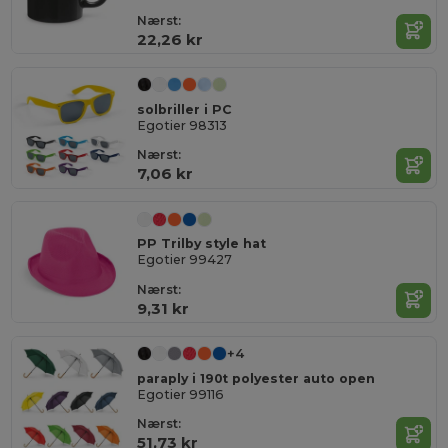
Nærst:
22,26 kr
solbriller i PC
Egotier 98313
Nærst:
7,06 kr
PP Trilby style hat
Egotier 99427
Nærst:
9,31 kr
+4
paraply i 190t polyester auto open
Egotier 99116
Nærst:
51,73 kr