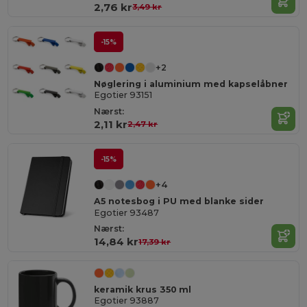
2,76 kr
3,49 kr
-15%
+2
Nøglering i aluminium med kapselåbner
Egotier 93151
Nærst:
2,11 kr
2,47 kr
-15%
+4
A5 notesbog i PU med blanke sider
Egotier 93487
Nærst:
14,84 kr
17,39 kr
keramik krus 350 ml
Egotier 93887