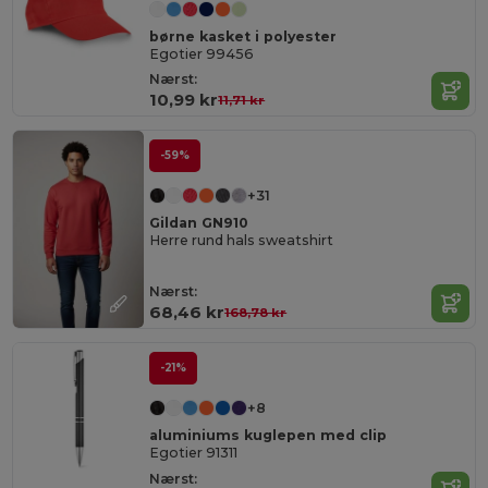
børne kasket i polyester
Egotier 99456
Nærst:
10,99 kr
11,71 kr
-59%
+31
Gildan GN910
Herre rund hals sweatshirt
Nærst:
68,46 kr
168,78 kr
-21%
+8
aluminiums kuglepen med clip
Egotier 91311
Nærst: