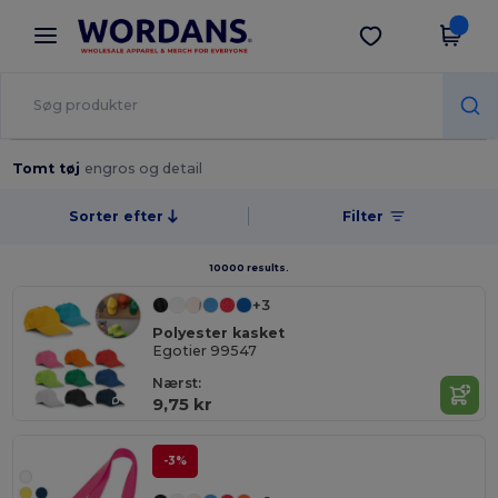
×
Wordans-app
Hent app
Bedre priser i appen!
Tomt tøj
engros og detail
Sorter efter
Filter
10000 results.
+3
Polyester kasket
Egotier 99547
Nærst:
9,75 kr
-3%