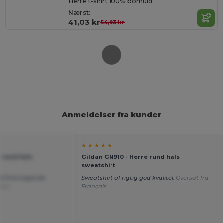
Herre t-shirt 100% bomuld
Nærst:
41,03 kr
54,93 kr
Anmeldelser fra kunder
★ ★ ★ ★ ★
 rund hals
Gildan GN910 - Herre rund hals
sweatshirt
 af fremragende
Sweatshirt af rigtig god kvalitet
Oversat fra
lian
Français