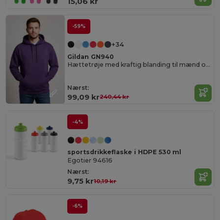
15,06 kr
-59%
+34
Gildan GN940
Hættetrøje med kraftig blanding til mænd og kvinder
Nærst:
99,09 kr
240,44 kr
-4%
sportsdrikkeflaske i HDPE 530 ml
Egotier 94616
Nærst:
9,75 kr
10,19 kr
-6%