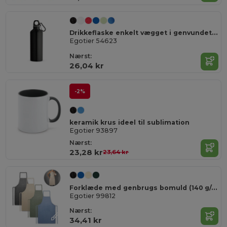
Drikkeflaske enkelt vægget i genvundet alu med karabinhage 530 ml
Egotier 54623
Nærst:
26,04 kr
-2%
keramik krus ideel til sublimation
Egotier 93897
Nærst:
23,28 kr
23,64 kr
Forklæde med genbrugs bomuld (140 g/m²)
Egotier 99812
Nærst:
34,41 kr