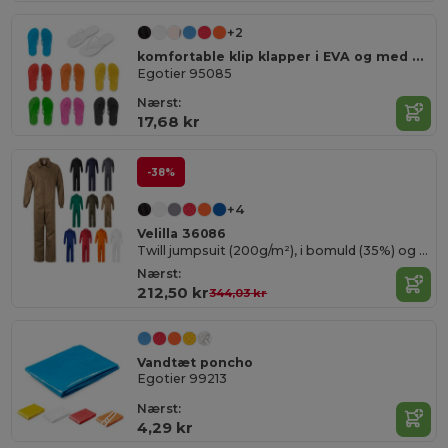
+2
komfortable klip klapper i EVA og med PVC rem
Egotier 95085
Nærst:
17,68 kr
-38%
+4
Velilla 36086
Twill jumpsuit (200g/m²), i bomuld (35%) og polyester (65%)
Nærst:
212,50 kr
344,03 kr
Vandtæt poncho
Egotier 99213
Nærst:
4,29 kr