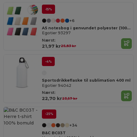
-15%
+6
A5 notesbog i genvundet polyester (100% rPET) linjeret sider
Egotier 93297
Nærst:
21,97 kr
25,83 kr
-4%
Sportsdrikkeflaske til sublimation 400 ml
Egotier 94042
Nærst:
22,70 kr
23,57 kr
-25%
+34
B&C BC03T