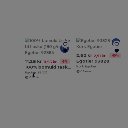
2,62 kr
-10%
2,91 kr
Egotier 93828
11,28 kr
-5%
11,93 kr
100% bomuld taske til flaske (180 g/m²)
Kork Egotier
+1 Farver
Egotier 92883
+1 Farver