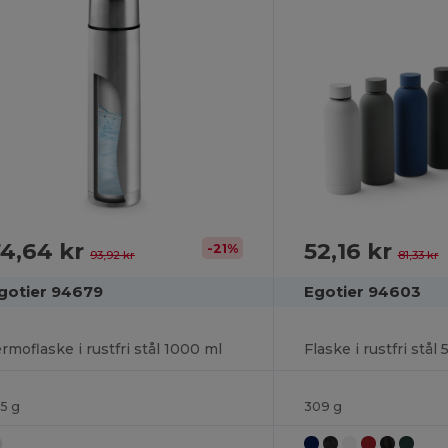
4,64 kr
52,16 kr
-21%
93,92 kr
81,33 kr
gotier 94679
Egotier 94603
ermoflaske i rustfri stål 1000 ml
Flaske i rustfri stål
15 g
309 g