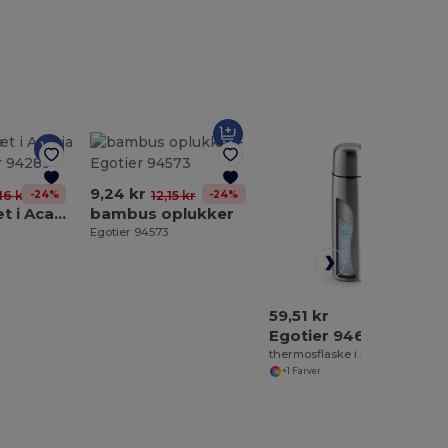
9,24 kr
-24%
-24%
16 kr
12,15 kr
Tappasbræt i Acacia træ
bambus oplukker
Egotier 94573
59,51 kr
Egotier 94610
thermosflaske i rustfrit stål 500 ml
+1 Farver