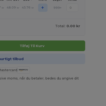
+
7
48.09
45.76
999+
kr
kr
kr
Total:
0.00 kr
Tilføj Til Kurv
hurtigt tilbud
usive moms, når du betaler, bedes du angive dit