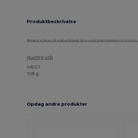
Produktbeskrivelse
Bemærk, at farven på produktbilledet på grund af skærmkalibrering muligvis ik
Rustfrit stål
VÆGT
108 g.
Brugerdefineret
Høj lagerbeholdning
Opdag andre produkter
Tilpas
Det!