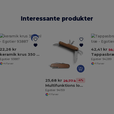
Interessante produkter
22,26 kr
42,41 kr
56,
keramik krus 350 ml
Egotier 93887
Egotier 94289
+4 Farver
+1 Farver
25,68 kr
-4%
26,77 kr
Multifunktions lommekniv i rustfrit stål og træ
Egotier 94159
+1 Farver