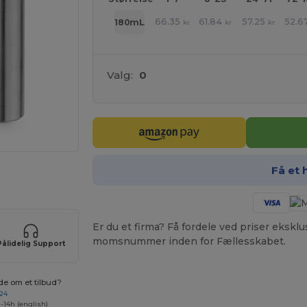
66.35
61.84
57.25
52.6
180mL
kr
kr
kr
Valg:
0
Få et 
ER!
Er du et firma? Få fordele ved priser ekskl
momsnummer inden for Fællesskabet.
Pålidelig Support
de om et tilbud?
 24
-14h (english)