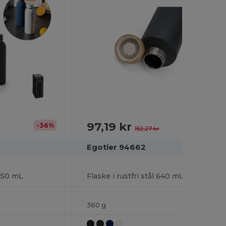
97,19 kr
-36%
-36%
152,27 kr
Egotier 94662
 550 mL
Flaske i rustfri stål 640 mL
360 g