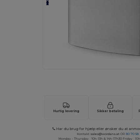
Tilpas dit produkt online H
Hurtig levering
Sikker betaling
Har du brug for hjælp eller ønsker du at anmo
Kontakt
sales@wordans.at
OR
80 70 58
Monday - Thursday : 10h-13h & 14h-17h30 Friday : 10h