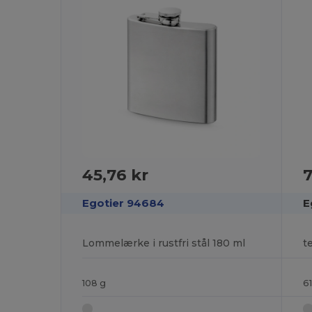
45,76 kr
7
Egotier 94684
E
Lommelærke i rustfri stål 180 ml
t
108 g
6