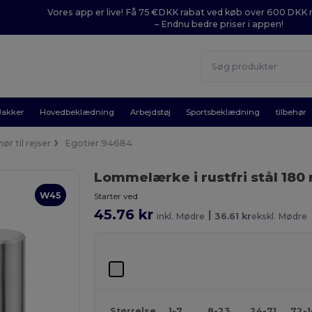
Vores app er live! Få 75 €DKK rabat ved køb over 600 DK
– Endnu bedre priser i appen!
Jakker
Hovedbeklædning
Arbejdstøj
Sportsbeklædning
tilbehør
ør til rejser
Egotier 94684
Lommelærke i rustfri stål 180
W45
Starter ved
45.76 kr
|
inkl. Mødre
36.61 kr
ekskl. Mødre
Størrelse
1-7
8-23
24-71
72-