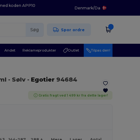
K med koden APP10
Denmark
/
Da
Søg
Spor ordre
Andet
Reklameprodukter
Outlet
Tilpas den!
 ml
- Sølv
-
Egotier
94684
Gratis fragt ved 1 499 kr fra dette lager!
143
144-287
288 +
Mere
Lager
Antal