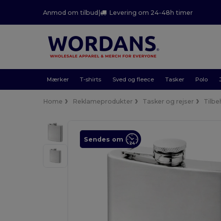
Anmod om tilbud
|
Levering om 24-48h timer
Mærker
T-shirts
Sved og fleece
Tasker
Polo
Home
Reklameprodukter
Tasker og rejser
Tilbeh
Sendes om